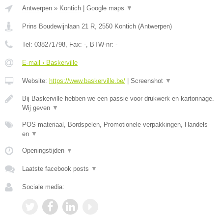
Antwerpen
»
Kontich
|
Google maps
▼
Prins Boudewijnlaan 21 R
,
2550
Kontich
(
Antwerpen
)
Tel:
038271798
, Fax:
-
, BTW-nr:
-
E-mail › Baskerville
Website:
https://www.baskerville.be/
|
Screenshot
▼
Bij Baskerville hebben we een passie voor drukwerk en kartonnage.
Wij geven
▼
POS-materiaal, Bordspelen, Promotionele verpakkingen, Handels-
en
▼
Openingstijden
▼
Laatste facebook posts
▼
Sociale media: