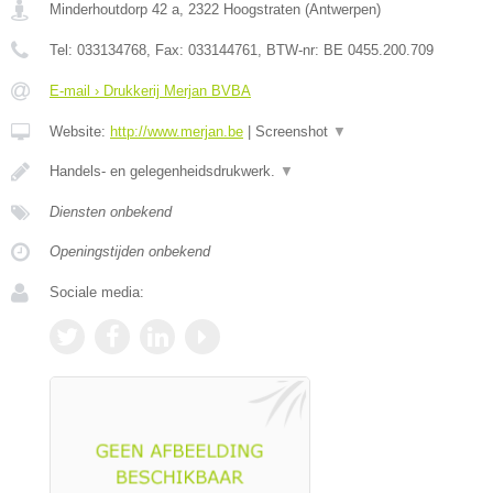
Minderhoutdorp 42 a
,
2322
Hoogstraten
(
Antwerpen
)
Tel:
033134768
, Fax:
033144761
, BTW-nr:
BE 0455.200.709
E-mail › Drukkerij Merjan BVBA
Website:
http://www.merjan.be
|
Screenshot
▼
Handels- en gelegenheidsdrukwerk.
▼
Diensten onbekend
Openingstijden onbekend
Sociale media: