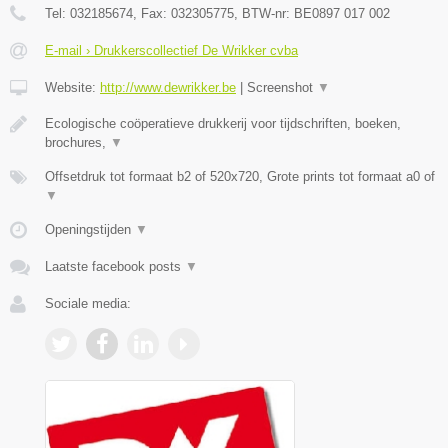
Tel:
032185674
, Fax:
032305775
, BTW-nr:
BE0897 017 002
E-mail › Drukkerscollectief De Wrikker cvba
Website:
http://www.dewrikker.be
|
Screenshot
▼
Ecologische coöperatieve drukkerij voor tijdschriften, boeken,
brochures,
▼
Offsetdruk tot formaat b2 of 520x720, Grote prints tot formaat a0 of
▼
Openingstijden
▼
Laatste facebook posts
▼
Sociale media: