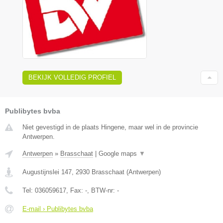
BEKIJK VOLLEDIG PROFIEL
Publibytes bvba
Niet gevestigd in de plaats Hingene, maar wel in de provincie
Antwerpen.
Antwerpen
»
Brasschaat
|
Google maps
▼
Augustijnslei 147
,
2930
Brasschaat
(
Antwerpen
)
Tel:
036059617
, Fax:
-
, BTW-nr:
-
E-mail › Publibytes bvba