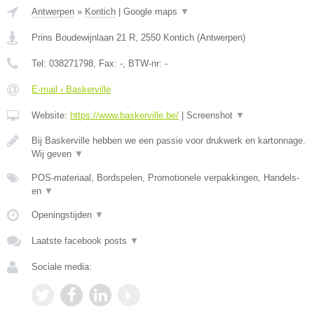
Antwerpen
»
Kontich
|
Google maps
▼
Prins Boudewijnlaan 21 R
,
2550
Kontich
(
Antwerpen
)
Tel:
038271798
, Fax:
-
, BTW-nr:
-
E-mail › Baskerville
Website:
https://www.baskerville.be/
|
Screenshot
▼
Bij Baskerville hebben we een passie voor drukwerk en kartonnage.
Wij geven
▼
POS-materiaal, Bordspelen, Promotionele verpakkingen, Handels-
en
▼
Openingstijden
▼
Laatste facebook posts
▼
Sociale media: