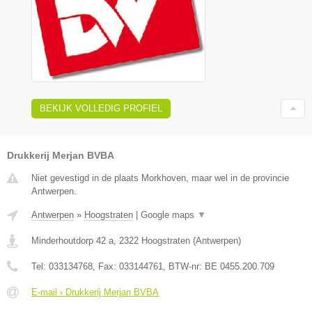
BEKIJK VOLLEDIG PROFIEL
Drukkerij Merjan BVBA
Niet gevestigd in de plaats Morkhoven, maar wel in de provincie
Antwerpen.
Antwerpen
»
Hoogstraten
|
Google maps
▼
Minderhoutdorp 42 a
,
2322
Hoogstraten
(
Antwerpen
)
Tel:
033134768
, Fax:
033144761
, BTW-nr:
BE 0455.200.709
E-mail › Drukkerij Merjan BVBA