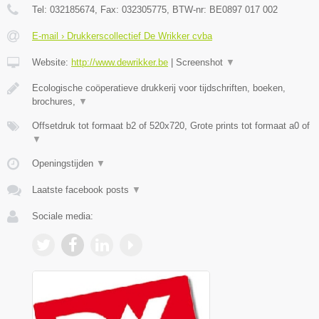
Tel:
032185674
, Fax:
032305775
, BTW-nr:
BE0897 017 002
E-mail › Drukkerscollectief De Wrikker cvba
Website:
http://www.dewrikker.be
|
Screenshot
▼
Ecologische coöperatieve drukkerij voor tijdschriften, boeken,
brochures,
▼
Offsetdruk tot formaat b2 of 520x720, Grote prints tot formaat a0 of
▼
Openingstijden
▼
Laatste facebook posts
▼
Sociale media: