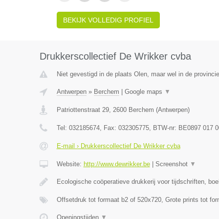
BEKIJK VOLLEDIG PROFIEL
Drukkerscollectief De Wrikker cvba
Niet gevestigd in de plaats Olen, maar wel in de provinci
Antwerpen
»
Berchem
|
Google maps
▼
Patriottenstraat 29
,
2600
Berchem
(
Antwerpen
)
Tel:
032185674
, Fax:
032305775
, BTW-nr:
BE0897 017 0
E-mail › Drukkerscollectief De Wrikker cvba
Website:
http://www.dewrikker.be
|
Screenshot
▼
Ecologische coöperatieve drukkerij voor tijdschriften, bo
Offsetdruk tot formaat b2 of 520x720, Grote prints tot fo
Openingstijden
▼