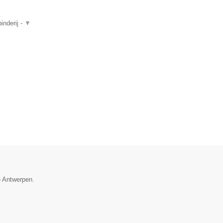
inderij -
▼
e Antwerpen.