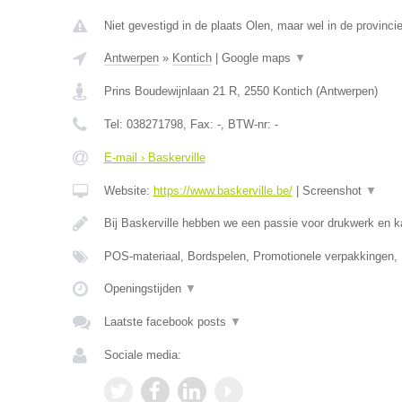
Niet gevestigd in de plaats Olen, maar wel in de provinci
Antwerpen
»
Kontich
|
Google maps
▼
Prins Boudewijnlaan 21 R
,
2550
Kontich
(
Antwerpen
)
Tel:
038271798
, Fax:
-
, BTW-nr:
-
E-mail › Baskerville
Website:
https://www.baskerville.be/
|
Screenshot
▼
Bij Baskerville hebben we een passie voor drukwerk en 
POS-materiaal, Bordspelen, Promotionele verpakkingen,
Openingstijden
▼
Laatste facebook posts
▼
Sociale media: