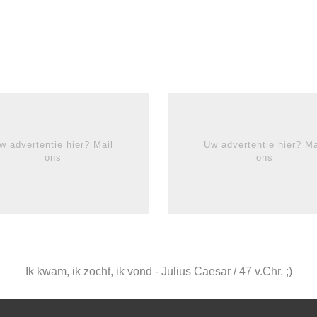
w advertentie hier? Mail
Uw advertentie hier? Ma
ons
ons
Ik kwam, ik zocht, ik vond - Julius Caesar / 47 v.Chr. ;)