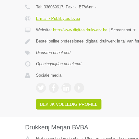
Tel:
036059617
, Fax:
-
, BTW-nr:
-
E-mail › Publibytes bvba
Website:
http://www.digitaaldrukwerk.be
|
Screenshot
▼
Bestel online professioneel digitaal drukwerk in tal van f
Diensten onbekend
Openingstijden onbekend
Sociale media:
BEKIJK VOLLEDIG PROFIEL
Drukkerij Merjan BVBA
Niet gevestigd in de plaats Olen, maar wel in de provinci