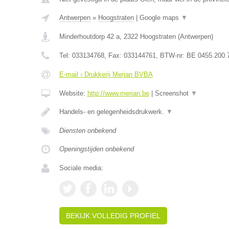
Antwerpen
»
Hoogstraten
|
Google maps
▼
Minderhoutdorp 42 a
,
2322
Hoogstraten
(
Antwerpen
)
Tel:
033134768
, Fax:
033144761
, BTW-nr:
BE 0455.200.
E-mail › Drukkerij Merjan BVBA
Website:
http://www.merjan.be
|
Screenshot
▼
Handels- en gelegenheidsdrukwerk.
▼
Diensten onbekend
Openingstijden onbekend
Sociale media:
BEKIJK VOLLEDIG PROFIEL