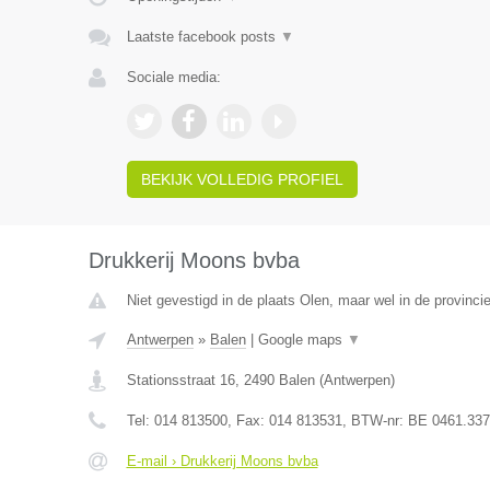
Laatste facebook posts
▼
Sociale media:
BEKIJK VOLLEDIG PROFIEL
Drukkerij Moons bvba
Niet gevestigd in de plaats Olen, maar wel in de provinci
Antwerpen
»
Balen
|
Google maps
▼
Stationsstraat 16
,
2490
Balen
(
Antwerpen
)
Tel:
014 813500
, Fax:
014 813531
, BTW-nr:
BE 0461.337
E-mail › Drukkerij Moons bvba