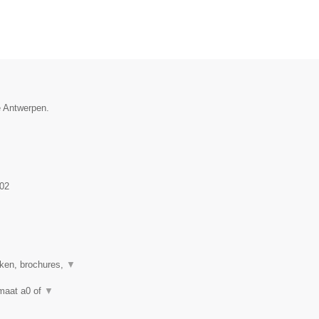
e Antwerpen.
02
eken, brochures,
▼
rmaat a0 of
▼