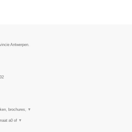
vincie Antwerpen.
02
eken, brochures,
▼
rmaat a0 of
▼