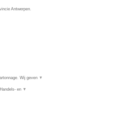
vincie Antwerpen.
kartonnage. Wij geven
▼
 Handels- en
▼