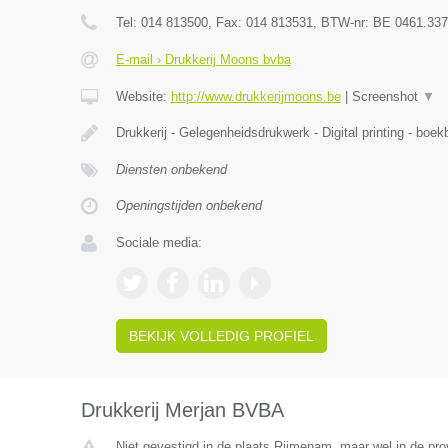
Tel:
014 813500
, Fax:
014 813531
, BTW-nr:
BE 0461.337
E-mail › Drukkerij Moons bvba
Website:
http://www.drukkerijmoons.be
|
Screenshot
▼
Drukkerij - Gelegenheidsdrukwerk - Digital printing - boekb
Diensten onbekend
Openingstijden onbekend
Sociale media:
BEKIJK VOLLEDIG PROFIEL
Drukkerij Merjan BVBA
Niet gevestigd in de plaats Rijmenam, maar wel in de pro