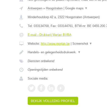
Antwerpen
»
Hoogstraten
|
Google maps
▼
Minderhoutdorp 42 a
,
2322
Hoogstraten
(
Antwerpen
)
Tel:
033134768
, Fax:
033144761
, BTW-nr:
BE 0455.200.
E-mail › Drukkerij Merjan BVBA
Website:
http://www.merjan.be
|
Screenshot
▼
Handels- en gelegenheidsdrukwerk.
▼
Diensten onbekend
Openingstijden onbekend
Sociale media:
BEKIJK VOLLEDIG PROFIEL