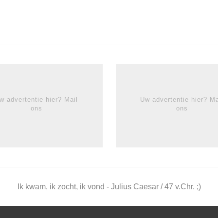
w advertentie hier? Mail
Uw advertentie hier? Ma
ons
ons
Ik kwam, ik zocht, ik vond - Julius Caesar / 47 v.Chr. ;)