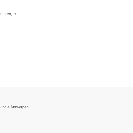
ormaten,
▼
vincie Antwerpen.