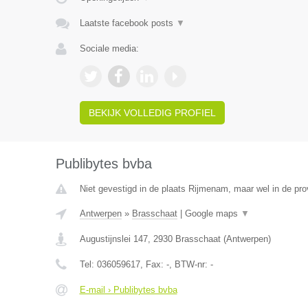
Laatste facebook posts
▼
Sociale media:
BEKIJK VOLLEDIG PROFIEL
Publibytes bvba
Niet gevestigd in de plaats Rijmenam, maar wel in de pro
Antwerpen
»
Brasschaat
|
Google maps
▼
Augustijnslei 147
,
2930
Brasschaat
(
Antwerpen
)
Tel:
036059617
, Fax:
-
, BTW-nr:
-
E-mail › Publibytes bvba