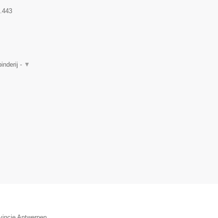
.443
inderij -
▼
vincie Antwerpen.