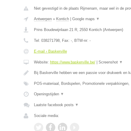
Niet gevestigd in de plaats Rijmenam, maar wel in de pro
Antwerpen
»
Kontich
|
Google maps
▼
Prins Boudewijnlaan 21 R
,
2550
Kontich
(
Antwerpen
)
Tel:
038271798
, Fax:
-
, BTW-nr:
-
E-mail › Baskerville
Website:
https://www.baskerville.be/
|
Screenshot
▼
Bij Baskerville hebben we een passie voor drukwerk en 
POS-materiaal, Bordspelen, Promotionele verpakkingen,
Openingstijden
▼
Laatste facebook posts
▼
Sociale media: