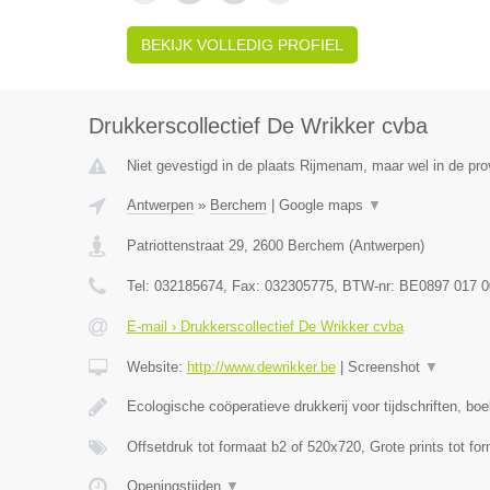
BEKIJK VOLLEDIG PROFIEL
Drukkerscollectief De Wrikker cvba
Niet gevestigd in de plaats Rijmenam, maar wel in de pro
Antwerpen
»
Berchem
|
Google maps
▼
Patriottenstraat 29
,
2600
Berchem
(
Antwerpen
)
Tel:
032185674
, Fax:
032305775
, BTW-nr:
BE0897 017 0
E-mail › Drukkerscollectief De Wrikker cvba
Website:
http://www.dewrikker.be
|
Screenshot
▼
Ecologische coöperatieve drukkerij voor tijdschriften, bo
Offsetdruk tot formaat b2 of 520x720, Grote prints tot fo
Openingstijden
▼