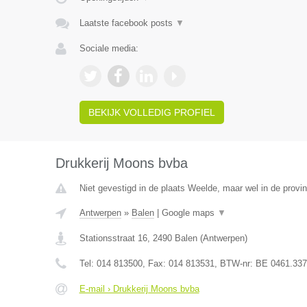
Laatste facebook posts
▼
Sociale media:
BEKIJK VOLLEDIG PROFIEL
Drukkerij Moons bvba
Niet gevestigd in de plaats Weelde, maar wel in de provi
Antwerpen
»
Balen
|
Google maps
▼
Stationsstraat 16
,
2490
Balen
(
Antwerpen
)
Tel:
014 813500
, Fax:
014 813531
, BTW-nr:
BE 0461.337
E-mail › Drukkerij Moons bvba