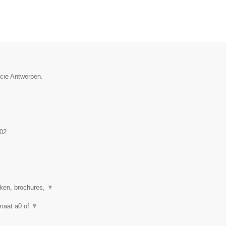
ncie Antwerpen.
02
eken, brochures,
▼
rmaat a0 of
▼