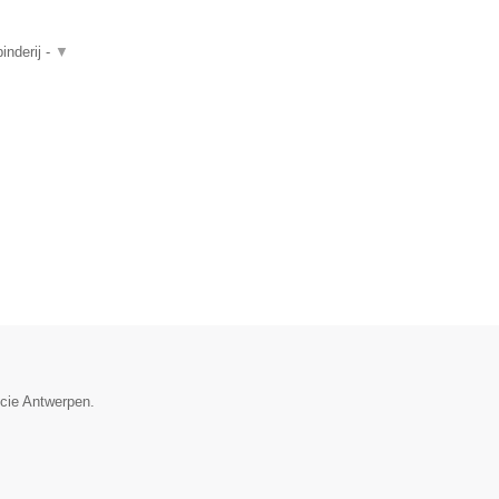
inderij -
▼
ncie Antwerpen.