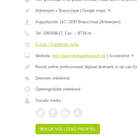
Antwerpen
»
Brasschaat
|
Google maps
▼
Augustijnslei 147
,
2930
Brasschaat
(
Antwerpen
)
Tel:
036059617
, Fax:
-
, BTW-nr:
-
E-mail › Publibytes bvba
Website:
http://www.digitaaldrukwerk.be
|
Screenshot
▼
Bestel online professioneel digitaal drukwerk in tal van f
Diensten onbekend
Openingstijden onbekend
Sociale media:
BEKIJK VOLLEDIG PROFIEL