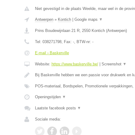
Niet gevestigd in de plaats Weelde, maar wel in de provi
Antwerpen
»
Kontich
|
Google maps
▼
Prins Boudewijnlaan 21 R
,
2550
Kontich
(
Antwerpen
)
Tel:
038271798
, Fax:
-
, BTW-nr:
-
E-mail › Baskerville
Website:
https://www.baskerville.be/
|
Screenshot
▼
Bij Baskerville hebben we een passie voor drukwerk en 
POS-materiaal, Bordspelen, Promotionele verpakkingen,
Openingstijden
▼
Laatste facebook posts
▼
Sociale media: