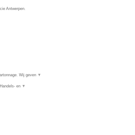
ncie Antwerpen.
kartonnage. Wij geven
▼
 Handels- en
▼