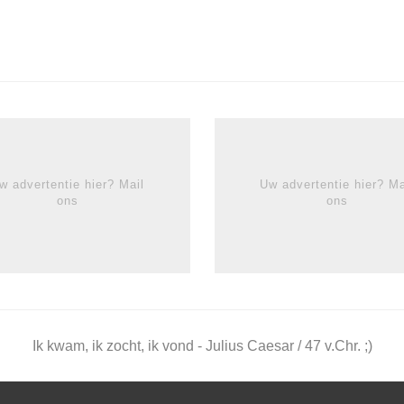
w advertentie hier? Mail
Uw advertentie hier? Ma
ons
ons
Ik kwam, ik zocht, ik vond - Julius Caesar / 47 v.Chr. ;)