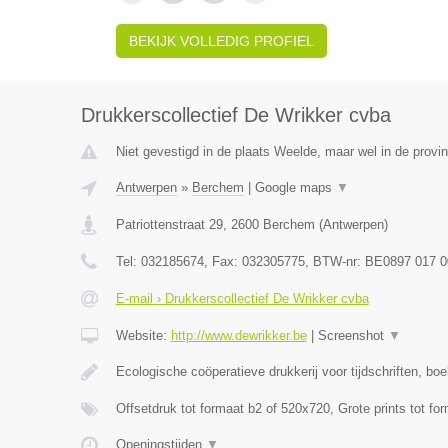
BEKIJK VOLLEDIG PROFIEL
Drukkerscollectief De Wrikker cvba
Niet gevestigd in de plaats Weelde, maar wel in de provi
Antwerpen
»
Berchem
|
Google maps
▼
Patriottenstraat 29
,
2600
Berchem
(
Antwerpen
)
Tel:
032185674
, Fax:
032305775
, BTW-nr:
BE0897 017 0
E-mail › Drukkerscollectief De Wrikker cvba
Website:
http://www.dewrikker.be
|
Screenshot
▼
Ecologische coöperatieve drukkerij voor tijdschriften, bo
Offsetdruk tot formaat b2 of 520x720, Grote prints tot fo
Openingstijden
▼