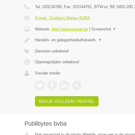
Tel:
033134768
, Fax:
033144761
, BTW-nr:
BE 0455.200.
E-mail › Drukkerij Merjan BVBA
Website:
http://www.merjan.be
|
Screenshot
▼
Handels- en gelegenheidsdrukwerk.
▼
Diensten onbekend
Openingstijden onbekend
Sociale media:
BEKIJK VOLLEDIG PROFIEL
Publibytes bvba
Niet gevestigd in de plaats Weelde, maar wel in de provi