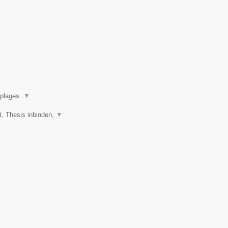
oplages.
▼
t, Thesis inbinden,
▼