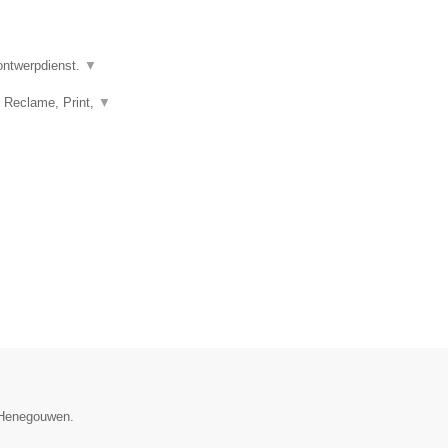
 ontwerpdienst.
▼
, Reclame, Print,
▼
e Henegouwen.