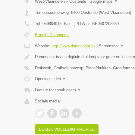
West-Vlaanderen
»
Oostende
|
Google maps
▼
Torhoutsesteenweg
,
8400
Oostende
(
West-Vlaanderen
)
Tel:
059804918
, Fax:
-
, BTW-nr:
BE0407208869
E-mail › Dumonprint
Website:
http://www.dumonprint.be
|
Screenshot
▼
Dumonprint is een digitale drukkerij voor grote en kleine 
Drukwerk, Grafisch ontwerp, Planafdrukken, Grootformaa
Openingstijden
▼
Laatste facebook posts
▼
Sociale media:
BEKIJK VOLLEDIG PROFIEL