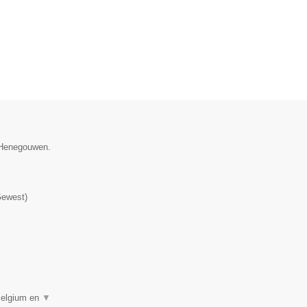
e Henegouwen.
Gewest
)
 Belgium en
▼