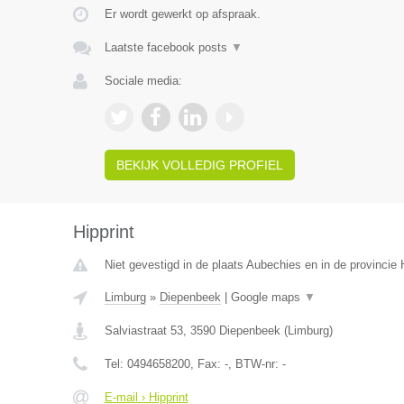
Er wordt gewerkt op afspraak.
Laatste facebook posts
▼
Sociale media:
BEKIJK VOLLEDIG PROFIEL
Hipprint
Niet gevestigd in de plaats Aubechies en in de provinci
Limburg
»
Diepenbeek
|
Google maps
▼
Salviastraat 53
,
3590
Diepenbeek
(
Limburg
)
Tel:
0494658200
, Fax:
-
, BTW-nr:
-
E-mail › Hipprint