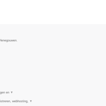
e Henegouwen.
digen en
▼
streren, webhosting,
▼