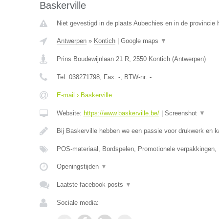
Baskerville
Niet gevestigd in de plaats Aubechies en in de provinci
Antwerpen
»
Kontich
|
Google maps
▼
Prins Boudewijnlaan 21 R
,
2550
Kontich
(
Antwerpen
)
Tel:
038271798
, Fax:
-
, BTW-nr:
-
E-mail › Baskerville
Website:
https://www.baskerville.be/
|
Screenshot
▼
Bij Baskerville hebben we een passie voor drukwerk en 
POS-materiaal, Bordspelen, Promotionele verpakkingen,
Openingstijden
▼
Laatste facebook posts
▼
Sociale media: