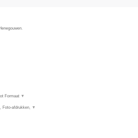
e Henegouwen.
oot Formaat
▼
n, Foto-afdrukken,
▼