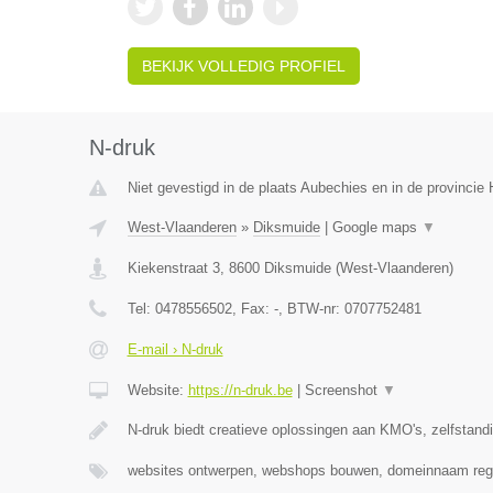
BEKIJK VOLLEDIG PROFIEL
N-druk
Niet gevestigd in de plaats Aubechies en in de provinci
West-Vlaanderen
»
Diksmuide
|
Google maps
▼
Kiekenstraat 3
,
8600
Diksmuide
(
West-Vlaanderen
)
Tel:
0478556502
, Fax:
-
, BTW-nr:
0707752481
E-mail › N-druk
Website:
https://n-druk.be
|
Screenshot
▼
N-druk biedt creatieve oplossingen aan KMO's, zelfstan
websites ontwerpen, webshops bouwen, domeinnaam regi