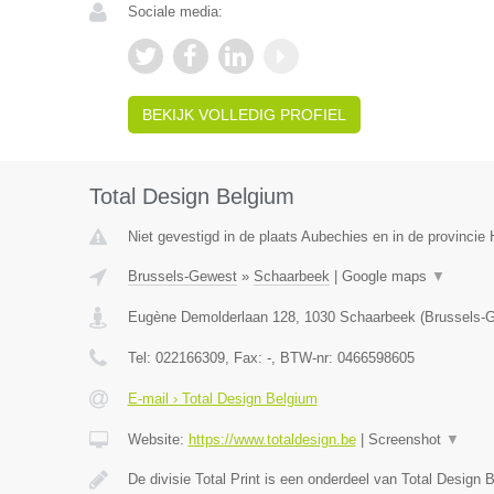
Sociale media:
BEKIJK VOLLEDIG PROFIEL
Total Design Belgium
Niet gevestigd in de plaats Aubechies en in de provinci
Brussels-Gewest
»
Schaarbeek
|
Google maps
▼
Eugène Demolderlaan 128
,
1030
Schaarbeek
(
Brussels-
Tel:
022166309
, Fax:
-
, BTW-nr:
0466598605
E-mail › Total Design Belgium
Website:
https://www.totaldesign.be
|
Screenshot
▼
De divisie Total Print is een onderdeel van Total Design