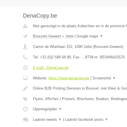
DenaCopy.be
Niet gevestigd in de plaats Aubechies en in de provinci
Brussels-Gewest
»
Jette
|
Google maps
▼
Carton de Wiartlaan 152
,
1090
Jette
(
Brussels-Gewest
)
Tel:
+32 (0)2 588 68 88
, Fax:
-
, BTW-nr:
BE0446415576
E-mail › DenaCopy.be
Website:
https://www.denacopy.be
|
Screenshot
▼
Online B2B Printing Diensten in Brussel, met Klein & Gr
Flyers, Affiches / Posters, Brochures, Boeken, Bindinge
Openingstijden
▼
Laatste tweets
▼
|
Laatste facebook posts
▼