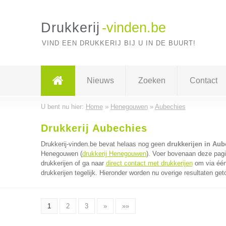
Drukkerij
-vinden.be
VIND EEN DRUKKERIJ BIJ U IN DE BUURT!
Nieuws
Zoeken
Contact
U bent nu hier:
Home
»
Henegouwen
»
Aubechies
Drukkerij Aubechies
Drukkerij-vinden.be bevat helaas nog geen
drukkerijen in Aub
Henegouwen (
drukkerij Henegouwen
). Voer bovenaan deze pagi
drukkerijen of ga naar
direct contact met drukkerijen
om via één
drukkerijen tegelijk. Hieronder worden nu overige resultaten get
1
2
3
»
»»