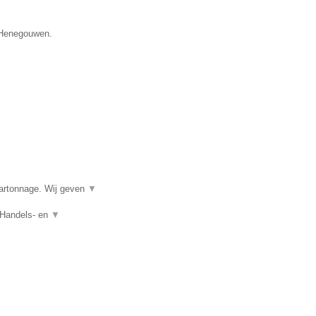
e Henegouwen.
kartonnage. Wij geven
▼
 Handels- en
▼