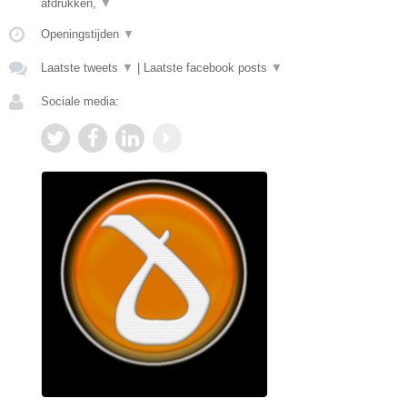
afdrukken,
▼
Openingstijden
▼
Laatste tweets
▼
|
Laatste facebook posts
▼
Sociale media: