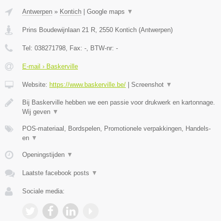
Antwerpen
»
Kontich
|
Google maps
▼
Prins Boudewijnlaan 21 R
,
2550
Kontich
(
Antwerpen
)
Tel:
038271798
, Fax:
-
, BTW-nr:
-
E-mail › Baskerville
Website:
https://www.baskerville.be/
|
Screenshot
▼
Bij Baskerville hebben we een passie voor drukwerk en kartonnage.
Wij geven
▼
POS-materiaal, Bordspelen, Promotionele verpakkingen, Handels-
en
▼
Openingstijden
▼
Laatste facebook posts
▼
Sociale media: