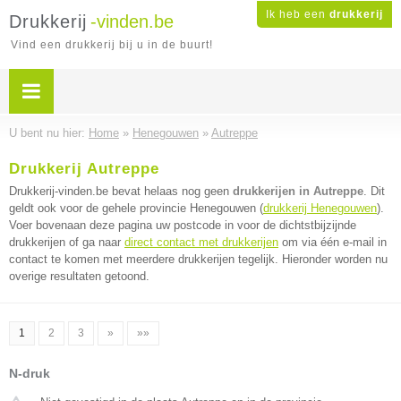
Ik heb een
drukkerij
Drukkerij
-vinden.be
Vind een drukkerij bij u in de buurt!
U bent nu hier:
Home
»
Henegouwen
»
Autreppe
Drukkerij Autreppe
Drukkerij-vinden.be bevat helaas nog geen
drukkerijen in Autreppe
. Dit
geldt ook voor de gehele provincie Henegouwen (
drukkerij Henegouwen
).
Voer bovenaan deze pagina uw postcode in voor de dichtstbijzijnde
drukkerijen of ga naar
direct contact met drukkerijen
om via één e-mail in
contact te komen met meerdere drukkerijen tegelijk. Hieronder worden nu
overige resultaten getoond.
1
2
3
»
»»
N-druk