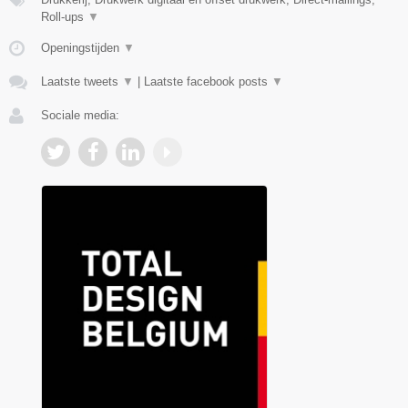
Roll-ups
▼
Openingstijden
▼
Laatste tweets
▼
|
Laatste facebook posts
▼
Sociale media: