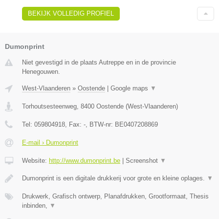
BEKIJK VOLLEDIG PROFIEL
Dumonprint
Niet gevestigd in de plaats Autreppe en in de provincie
Henegouwen.
West-Vlaanderen
»
Oostende
|
Google maps
▼
Torhoutsesteenweg
,
8400
Oostende
(
West-Vlaanderen
)
Tel:
059804918
, Fax:
-
, BTW-nr:
BE0407208869
E-mail › Dumonprint
Website:
http://www.dumonprint.be
|
Screenshot
▼
Dumonprint is een digitale drukkerij voor grote en kleine oplages.
▼
Drukwerk, Grafisch ontwerp, Planafdrukken, Grootformaat, Thesis
inbinden,
▼