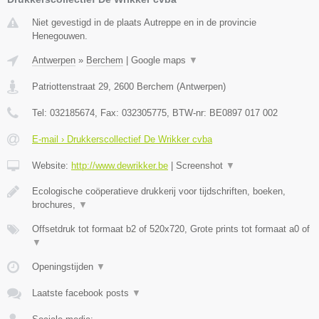
Niet gevestigd in de plaats Autreppe en in de provincie
Henegouwen.
Antwerpen
»
Berchem
|
Google maps
▼
Patriottenstraat 29
,
2600
Berchem
(
Antwerpen
)
Tel:
032185674
, Fax:
032305775
, BTW-nr:
BE0897 017 002
E-mail › Drukkerscollectief De Wrikker cvba
Website:
http://www.dewrikker.be
|
Screenshot
▼
Ecologische coöperatieve drukkerij voor tijdschriften, boeken,
brochures,
▼
Offsetdruk tot formaat b2 of 520x720, Grote prints tot formaat a0 of
▼
Openingstijden
▼
Laatste facebook posts
▼