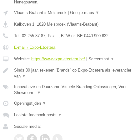
Henegouwen.
Vlaams-Brabant
»
Melsbroek
|
Google maps
▼
Kalkoven 1
,
1820
Melsbroek
(
Vlaams-Brabant
)
Tel:
02 255 87 87
, Fax:
-
, BTW-nr:
BE 0440.900.632
E-mail › Expo-Etcetera
Website:
https://www.expo-etcetera.be/
|
Screenshot
▼
Sinds 30 jaar, rekenen “Brands” op Expo-Etcetera als leverancier
van
▼
Innovatieve en Duurzame Visuele Branding Oplossingen, Voor
Showroom -
▼
Openingstijden
▼
Laatste facebook posts
▼
Sociale media: