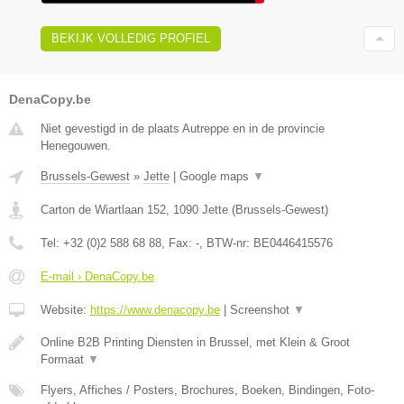
BEKIJK VOLLEDIG PROFIEL
DenaCopy.be
Niet gevestigd in de plaats Autreppe en in de provincie
Henegouwen.
Brussels-Gewest
»
Jette
|
Google maps
▼
Carton de Wiartlaan 152
,
1090
Jette
(
Brussels-Gewest
)
Tel:
+32 (0)2 588 68 88
, Fax:
-
, BTW-nr:
BE0446415576
E-mail › DenaCopy.be
Website:
https://www.denacopy.be
|
Screenshot
▼
Online B2B Printing Diensten in Brussel, met Klein & Groot
Formaat
▼
Flyers, Affiches / Posters, Brochures, Boeken, Bindingen, Foto-