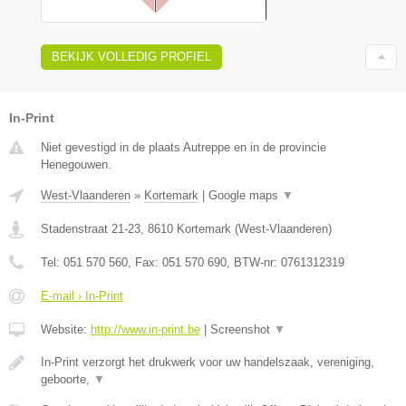
BEKIJK VOLLEDIG PROFIEL
In-Print
Niet gevestigd in de plaats Autreppe en in de provincie
Henegouwen.
West-Vlaanderen
»
Kortemark
|
Google maps
▼
Stadenstraat 21-23
,
8610
Kortemark
(
West-Vlaanderen
)
Tel:
051 570 560
, Fax:
051 570 690
, BTW-nr:
0761312319
E-mail › In-Print
Website:
http://www.in-print.be
|
Screenshot
▼
In-Print verzorgt het drukwerk voor uw handelszaak, vereniging,
geboorte,
▼