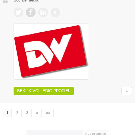
Sociale media:
BEKIJK VOLLEDIG PROFIEL
1
2
3
»
»»