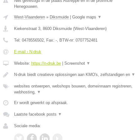
Niet gevestigd in de plaats Autreppe en in de provincie
Henegouwen.
West-Vlaanderen
»
Diksmuide
|
Google maps
▼
Kiekenstraat 3
,
8600
Diksmuide
(
West-Vlaanderen
)
Tel:
0478556502
, Fax:
-
, BTW-nr:
0707752481
E-mail › N-druk
Website:
https://n-druk.be
|
Screenshot
▼
N-druk biedt creatieve oplossingen aan KMO's, zelfstandigen en
▼
websites ontwerpen, webshops bouwen, domeinnaam registreren,
webhosting,
▼
Er wordt gewerkt op afspraak.
Laatste facebook posts
▼
Sociale media: