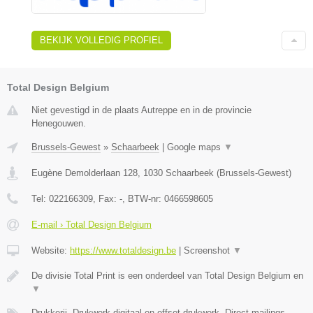
BEKIJK VOLLEDIG PROFIEL
Total Design Belgium
Niet gevestigd in de plaats Autreppe en in de provincie
Henegouwen.
Brussels-Gewest
»
Schaarbeek
|
Google maps
▼
Eugène Demolderlaan 128
,
1030
Schaarbeek
(
Brussels-Gewest
)
Tel:
022166309
, Fax:
-
, BTW-nr:
0466598605
E-mail › Total Design Belgium
Website:
https://www.totaldesign.be
|
Screenshot
▼
De divisie Total Print is een onderdeel van Total Design Belgium en
▼
Drukkerij, Drukwerk digitaal en offset drukwerk, Direct-mailings,