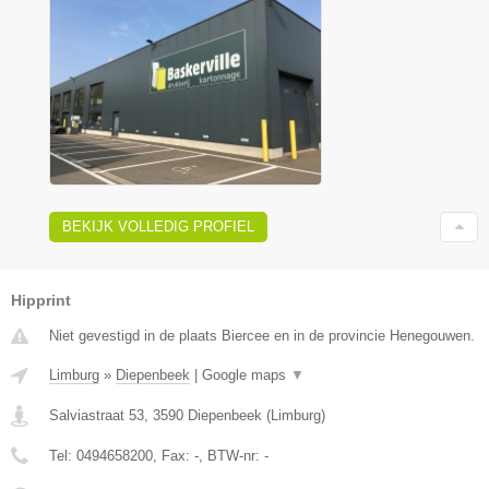
BEKIJK VOLLEDIG PROFIEL
Hipprint
Niet gevestigd in de plaats Biercee en in de provincie Henegouwen.
Limburg
»
Diepenbeek
|
Google maps
▼
Salviastraat 53
,
3590
Diepenbeek
(
Limburg
)
Tel:
0494658200
, Fax:
-
, BTW-nr:
-