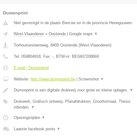
Dumonprint
Niet gevestigd in de plaats Biercee en in de provincie Henegouwen.
West-Vlaanderen
»
Oostende
|
Google maps
▼
Torhoutsesteenweg
,
8400
Oostende
(
West-Vlaanderen
)
Tel:
059804918
, Fax:
-
, BTW-nr:
BE0407208869
E-mail › Dumonprint
Website:
http://www.dumonprint.be
|
Screenshot
▼
Dumonprint is een digitale drukkerij voor grote en kleine oplages.
▼
Drukwerk, Grafisch ontwerp, Planafdrukken, Grootformaat, Thesis
inbinden,
▼
Openingstijden
▼
Laatste facebook posts
▼