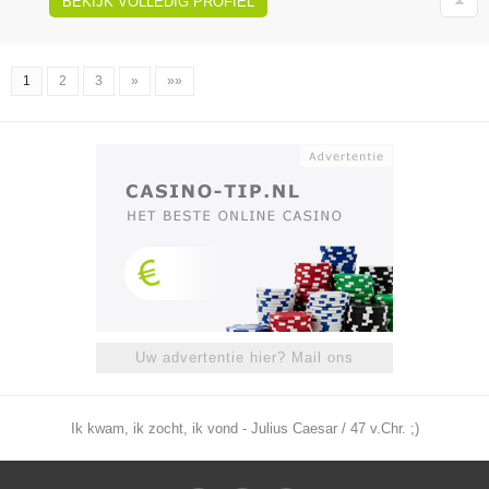
BEKIJK VOLLEDIG PROFIEL
1
2
3
»
»»
Uw advertentie hier? Mail ons
Ik kwam, ik zocht, ik vond - Julius Caesar / 47 v.Chr. ;)