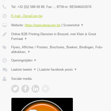
Tel:
+32 (0)2 588 68 88
, Fax:
-
, BTW-nr:
BE0446415576
E-mail › DenaCopy.be
Website:
https://www.denacopy.be
|
Screenshot
▼
Online B2B Printing Diensten in Brussel, met Klein & Groot
Formaat
▼
Flyers, Affiches / Posters, Brochures, Boeken, Bindingen, Foto-
afdrukken,
▼
Openingstijden
▼
Laatste tweets
▼
|
Laatste facebook posts
▼
Sociale media: