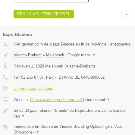
BEKIJK VOLLEDIG PROFIEL
Expo-Etcetera
Niet gevestigd in de plaats Biercee en in de provincie Henegouwen.
Vlaams-Brabant
»
Melsbroek
|
Google maps
▼
Kalkoven 1
,
1820
Melsbroek
(
Vlaams-Brabant
)
Tel:
02 255 87 87
, Fax:
-
, BTW-nr:
BE 0440.900.632
E-mail › Expo-Etcetera
Website:
https://www.expo-etcetera.be/
|
Screenshot
▼
Sinds 30 jaar, rekenen “Brands” op Expo-Etcetera als leverancier
van
▼
Innovatieve en Duurzame Visuele Branding Oplossingen, Voor
Showroom -
▼