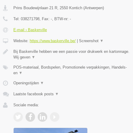
Prins Boudewijnlaan 21 R
,
2550
Kontich
(
Antwerpen
)
Tel:
038271798
, Fax:
-
, BTW-nr:
-
E-mail › Baskerville
Website:
https://www.baskerville.be/
|
Screenshot
▼
Bij Baskerville hebben we een passie voor drukwerk en kartonnage.
Wij geven
▼
POS-materiaal, Bordspelen, Promotionele verpakkingen, Handels-
en
▼
Openingstijden
▼
Laatste facebook posts
▼
Sociale media: