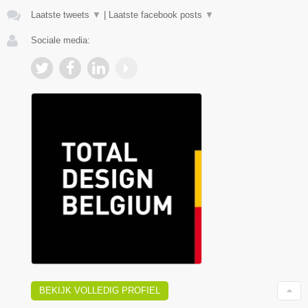
Laatste tweets
▼
|
Laatste facebook posts
▼
Sociale media:
BEKIJK VOLLEDIG PROFIEL