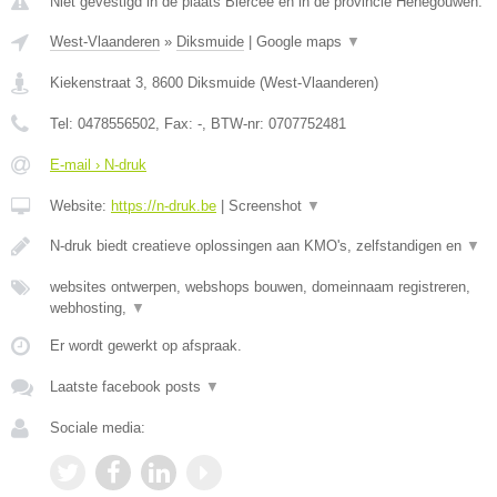
Niet gevestigd in de plaats Biercee en in de provincie Henegouwen.
West-Vlaanderen
»
Diksmuide
|
Google maps
▼
Kiekenstraat 3
,
8600
Diksmuide
(
West-Vlaanderen
)
Tel:
0478556502
, Fax:
-
, BTW-nr:
0707752481
E-mail › N-druk
Website:
https://n-druk.be
|
Screenshot
▼
N-druk biedt creatieve oplossingen aan KMO's, zelfstandigen en
▼
websites ontwerpen, webshops bouwen, domeinnaam registreren,
webhosting,
▼
Er wordt gewerkt op afspraak.
Laatste facebook posts
▼
Sociale media: