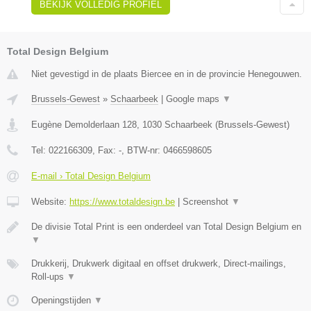
BEKIJK VOLLEDIG PROFIEL
Total Design Belgium
Niet gevestigd in de plaats Biercee en in de provincie Henegouwen.
Brussels-Gewest
»
Schaarbeek
|
Google maps
▼
Eugène Demolderlaan 128
,
1030
Schaarbeek
(
Brussels-Gewest
)
Tel:
022166309
, Fax:
-
, BTW-nr:
0466598605
E-mail › Total Design Belgium
Website:
https://www.totaldesign.be
|
Screenshot
▼
De divisie Total Print is een onderdeel van Total Design Belgium en
▼
Drukkerij, Drukwerk digitaal en offset drukwerk, Direct-mailings,
Roll-ups
▼
Openingstijden
▼