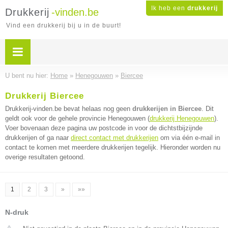
Ik heb een
drukkerij
Drukkerij
-vinden.be
Vind een drukkerij bij u in de buurt!
U bent nu hier:
Home
»
Henegouwen
»
Biercee
Drukkerij Biercee
Drukkerij-vinden.be bevat helaas nog geen
drukkerijen in Biercee
. Dit
geldt ook voor de gehele provincie Henegouwen (
drukkerij Henegouwen
).
Voer bovenaan deze pagina uw postcode in voor de dichtstbijzijnde
drukkerijen of ga naar
direct contact met drukkerijen
om via één e-mail in
contact te komen met meerdere drukkerijen tegelijk. Hieronder worden nu
overige resultaten getoond.
1
2
3
»
»»
N-druk