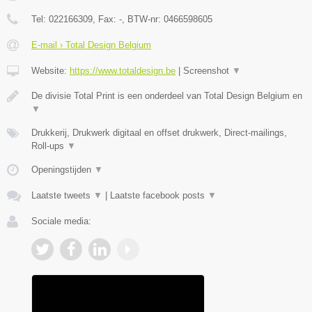
Tel:
022166309
, Fax:
-
, BTW-nr:
0466598605
E-mail › Total Design Belgium
Website:
https://www.totaldesign.be
|
Screenshot
▼
De divisie Total Print is een onderdeel van Total Design Belgium en
▼
Drukkerij, Drukwerk digitaal en offset drukwerk, Direct-mailings,
Roll-ups
▼
Openingstijden
▼
Laatste tweets
▼
|
Laatste facebook posts
▼
Sociale media: