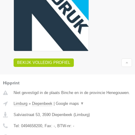
BEKIJK VOLLEDIG PROFIEL
Hipprint
Niet gevestigd in de plaats Binche en in de provincie Henegouwen.
Limburg
»
Diepenbeek
|
Google maps
▼
Salviastraat 53
,
3590
Diepenbeek
(
Limburg
)
Tel:
0494658200
, Fax:
-
, BTW-nr:
-