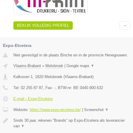
BEKIJK VOLLEDIG PROFIEL
Expo-Etcetera
Niet gevestigd in de plaats Binche en in de provincie Henegouwen.
Vlaams-Brabant
»
Melsbroek
|
Google maps
▼
Kalkoven 1
,
1820
Melsbroek
(
Vlaams-Brabant
)
Tel:
02 255 87 87
, Fax:
-
, BTW-nr:
BE 0440.900.632
E-mail › Expo-Etcetera
Website:
https://www.expo-etcetera.be/
|
Screenshot
▼
Sinds 30 jaar, rekenen “Brands” op Expo-Etcetera als leverancier
van
▼