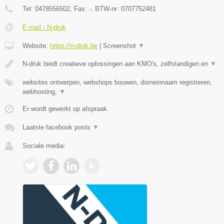
Tel:
0478556502
, Fax:
-
, BTW-nr:
0707752481
E-mail › N-druk
Website:
https://n-druk.be
|
Screenshot
▼
N-druk biedt creatieve oplossingen aan KMO's, zelfstandigen en
▼
websites ontwerpen, webshops bouwen, domeinnaam registreren,
webhosting,
▼
Er wordt gewerkt op afspraak.
Laatste facebook posts
▼
Sociale media: