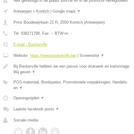
Niet gevestigd in de plaats Binche en in de provincie Henegouwen.
Antwerpen
»
Kontich
|
Google maps
▼
Prins Boudewijnlaan 21 R
,
2550
Kontich
(
Antwerpen
)
Tel:
038271798
, Fax:
-
, BTW-nr:
-
E-mail › Baskerville
Website:
https://www.baskerville.be/
|
Screenshot
▼
Bij Baskerville hebben we een passie voor drukwerk en kartonnage.
Wij geven
▼
POS-materiaal, Bordspelen, Promotionele verpakkingen, Handels-
en
▼
Openingstijden
▼
Laatste facebook posts
▼
Sociale media: