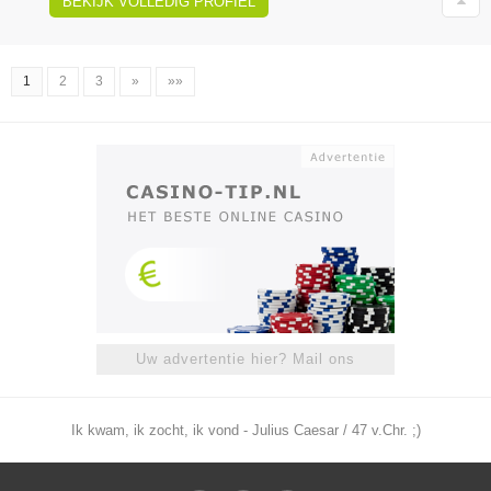
BEKIJK VOLLEDIG PROFIEL
1
2
3
»
»»
Uw advertentie hier? Mail ons
Ik kwam, ik zocht, ik vond - Julius Caesar / 47 v.Chr. ;)