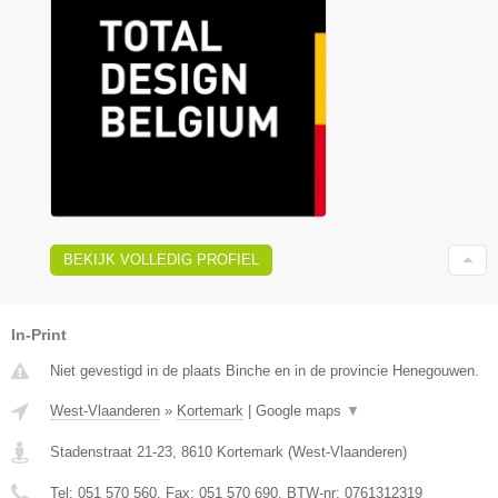
BEKIJK VOLLEDIG PROFIEL
In-Print
Niet gevestigd in de plaats Binche en in de provincie Henegouwen.
West-Vlaanderen
»
Kortemark
|
Google maps
▼
Stadenstraat 21-23
,
8610
Kortemark
(
West-Vlaanderen
)
Tel:
051 570 560
, Fax:
051 570 690
, BTW-nr:
0761312319