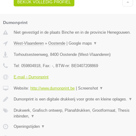
BEKIJK VOLLEDIG PROFIEL
Dumonprint
Niet gevestigd in de plaats Binche en in de provincie Henegouwen.
West-Vlaanderen
»
Oostende
|
Google maps
▼
Torhoutsesteenweg
,
8400
Oostende
(
West-Vlaanderen
)
Tel:
059804918
, Fax:
-
, BTW-nr:
BE0407208869
E-mail › Dumonprint
Website:
http://www.dumonprint.be
|
Screenshot
▼
Dumonprint is een digitale drukkerij voor grote en kleine oplages.
▼
Drukwerk, Grafisch ontwerp, Planafdrukken, Grootformaat, Thesis
inbinden,
▼
Openingstijden
▼