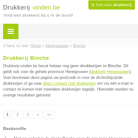
Ik heb een
drukkerij
Drukkerij
-vinden.be
Vind een drukkerij bij u in de buurt!
U bent nu hier:
Home
»
Henegouwen
»
Binche
Drukkerij Binche
Drukkerij-vinden.be bevat helaas nog geen
drukkerijen in Binche
. Dit
geldt ook voor de gehele provincie Henegouwen (
drukkerij Henegouwen
).
Voer bovenaan deze pagina uw postcode in voor de dichtstbijzijnde
drukkerijen of ga naar
direct contact met drukkerijen
om via één e-mail in
contact te komen met meerdere drukkerijen tegelijk. Hieronder worden nu
overige resultaten getoond.
1
2
3
»
»»
Baskerville