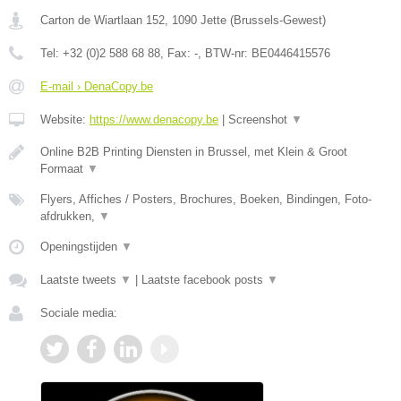
Carton de Wiartlaan 152
,
1090
Jette
(
Brussels-Gewest
)
Tel:
+32 (0)2 588 68 88
, Fax:
-
, BTW-nr:
BE0446415576
E-mail › DenaCopy.be
Website:
https://www.denacopy.be
|
Screenshot
▼
Online B2B Printing Diensten in Brussel, met Klein & Groot
Formaat
▼
Flyers, Affiches / Posters, Brochures, Boeken, Bindingen, Foto-
afdrukken,
▼
Openingstijden
▼
Laatste tweets
▼
|
Laatste facebook posts
▼
Sociale media: