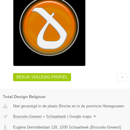
BEKIJK VOLLEDIG PROFIEL
Total Design Belgium
Niet gevestigd in de plaats Binche en in de provincie Henegouwen.
Brussels-Gewest
»
Schaarbeek
|
Google maps
▼
Eugène Demolderlaan 128
,
1030
Schaarbeek
(
Brussels-Gewest
)