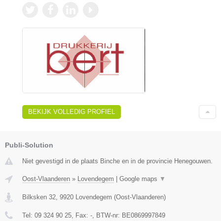
BEKIJK VOLLEDIG PROFIEL
Publi-Solution
Niet gevestigd in de plaats Binche en in de provincie Henegouwen.
Oost-Vlaanderen
»
Lovendegem
|
Google maps
▼
Bilksken 32
,
9920
Lovendegem
(
Oost-Vlaanderen
)
Tel:
09 324 90 25
, Fax:
-
, BTW-nr:
BE0869997849