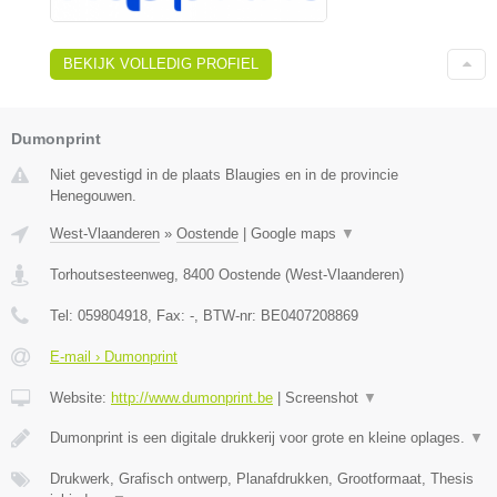
BEKIJK VOLLEDIG PROFIEL
Dumonprint
Niet gevestigd in de plaats Blaugies en in de provincie
Henegouwen.
West-Vlaanderen
»
Oostende
|
Google maps
▼
Torhoutsesteenweg
,
8400
Oostende
(
West-Vlaanderen
)
Tel:
059804918
, Fax:
-
, BTW-nr:
BE0407208869
E-mail › Dumonprint
Website:
http://www.dumonprint.be
|
Screenshot
▼
Dumonprint is een digitale drukkerij voor grote en kleine oplages.
▼
Drukwerk, Grafisch ontwerp, Planafdrukken, Grootformaat, Thesis