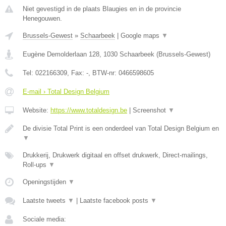
Niet gevestigd in de plaats Blaugies en in de provincie
Henegouwen.
Brussels-Gewest
»
Schaarbeek
|
Google maps
▼
Eugène Demolderlaan 128
,
1030
Schaarbeek
(
Brussels-Gewest
)
Tel:
022166309
, Fax:
-
, BTW-nr:
0466598605
E-mail › Total Design Belgium
Website:
https://www.totaldesign.be
|
Screenshot
▼
De divisie Total Print is een onderdeel van Total Design Belgium en
▼
Drukkerij, Drukwerk digitaal en offset drukwerk, Direct-mailings,
Roll-ups
▼
Openingstijden
▼
Laatste tweets
▼
|
Laatste facebook posts
▼
Sociale media: