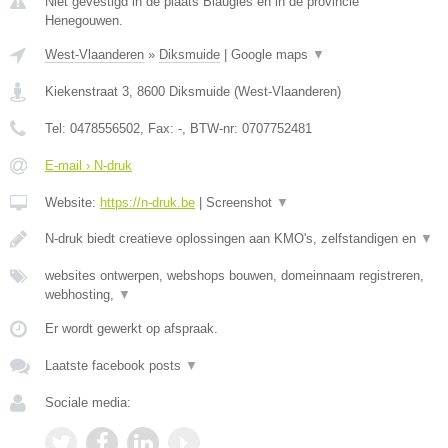
Niet gevestigd in de plaats Blaugies en in de provincie
Henegouwen.
West-Vlaanderen
»
Diksmuide
|
Google maps
▼
Kiekenstraat 3
,
8600
Diksmuide
(
West-Vlaanderen
)
Tel:
0478556502
, Fax:
-
, BTW-nr:
0707752481
E-mail › N-druk
Website:
https://n-druk.be
|
Screenshot
▼
N-druk biedt creatieve oplossingen aan KMO's, zelfstandigen en
▼
websites ontwerpen, webshops bouwen, domeinnaam registreren,
webhosting,
▼
Er wordt gewerkt op afspraak.
Laatste facebook posts
▼
Sociale media: