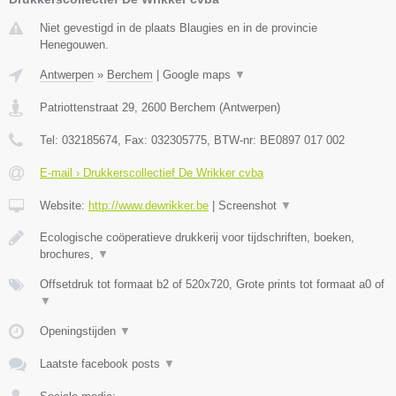
Niet gevestigd in de plaats Blaugies en in de provincie
Henegouwen.
Antwerpen
»
Berchem
|
Google maps
▼
Patriottenstraat 29
,
2600
Berchem
(
Antwerpen
)
Tel:
032185674
, Fax:
032305775
, BTW-nr:
BE0897 017 002
E-mail › Drukkerscollectief De Wrikker cvba
Website:
http://www.dewrikker.be
|
Screenshot
▼
Ecologische coöperatieve drukkerij voor tijdschriften, boeken,
brochures,
▼
Offsetdruk tot formaat b2 of 520x720, Grote prints tot formaat a0 of
▼
Openingstijden
▼
Laatste facebook posts
▼