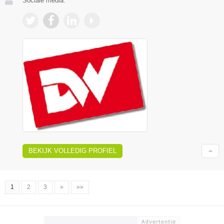
Sociale media:
BEKIJK VOLLEDIG PROFIEL
1
2
3
»
»»