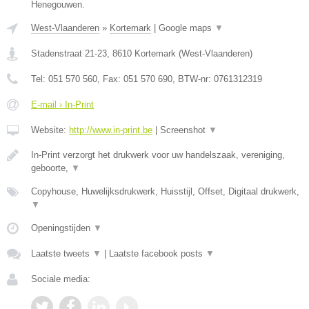
Henegouwen.
West-Vlaanderen
»
Kortemark
|
Google maps
▼
Stadenstraat 21-23
,
8610
Kortemark
(
West-Vlaanderen
)
Tel:
051 570 560
, Fax:
051 570 690
, BTW-nr:
0761312319
E-mail › In-Print
Website:
http://www.in-print.be
|
Screenshot
▼
In-Print verzorgt het drukwerk voor uw handelszaak, vereniging,
geboorte,
▼
Copyhouse, Huwelijksdrukwerk, Huisstijl, Offset, Digitaal drukwerk,
▼
Openingstijden
▼
Laatste tweets
▼
|
Laatste facebook posts
▼
Sociale media: