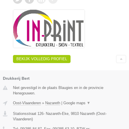
BEKIJK VOLLEDIG PROFIEL
Drukkerij Bert
Niet gevestigd in de plaats Blaugies en in de provincie
Henegouwen.
Oost-Vlaanderen
»
Nazareth
|
Google maps
▼
Stationsstraat 126- Nazareth-Eke
,
9810
Nazareth
(
Oost-
Vlaanderen
)
Tel:
09/385 84 87
, Fax:
09/385 63 10
, BTW-nr:
-