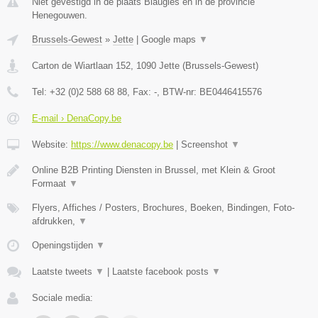
Niet gevestigd in de plaats Blaugies en in de provincie
Henegouwen.
Brussels-Gewest
»
Jette
|
Google maps
▼
Carton de Wiartlaan 152
,
1090
Jette
(
Brussels-Gewest
)
Tel:
+32 (0)2 588 68 88
, Fax:
-
, BTW-nr:
BE0446415576
E-mail › DenaCopy.be
Website:
https://www.denacopy.be
|
Screenshot
▼
Online B2B Printing Diensten in Brussel, met Klein & Groot
Formaat
▼
Flyers, Affiches / Posters, Brochures, Boeken, Bindingen, Foto-
afdrukken,
▼
Openingstijden
▼
Laatste tweets
▼
|
Laatste facebook posts
▼
Sociale media: