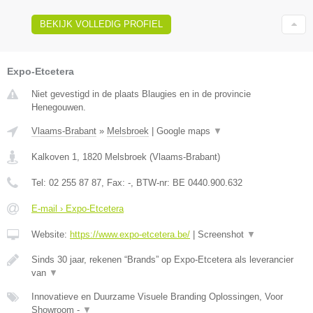
BEKIJK VOLLEDIG PROFIEL
Expo-Etcetera
Niet gevestigd in de plaats Blaugies en in de provincie
Henegouwen.
Vlaams-Brabant
»
Melsbroek
|
Google maps
▼
Kalkoven 1
,
1820
Melsbroek
(
Vlaams-Brabant
)
Tel:
02 255 87 87
, Fax:
-
, BTW-nr:
BE 0440.900.632
E-mail › Expo-Etcetera
Website:
https://www.expo-etcetera.be/
|
Screenshot
▼
Sinds 30 jaar, rekenen “Brands” op Expo-Etcetera als leverancier
van
▼
Innovatieve en Duurzame Visuele Branding Oplossingen, Voor
Showroom -
▼