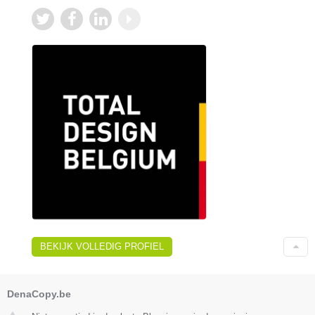
BEKIJK VOLLEDIG PROFIEL
DenaCopy.be