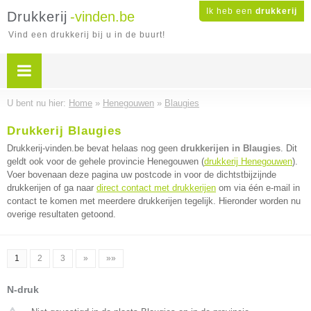
Ik heb een
drukkerij
Drukkerij
-vinden.be
Vind een drukkerij bij u in de buurt!
U bent nu hier:
Home
»
Henegouwen
»
Blaugies
Drukkerij Blaugies
Drukkerij-vinden.be bevat helaas nog geen
drukkerijen in Blaugies
. Dit
geldt ook voor de gehele provincie Henegouwen (
drukkerij Henegouwen
).
Voer bovenaan deze pagina uw postcode in voor de dichtstbijzijnde
drukkerijen of ga naar
direct contact met drukkerijen
om via één e-mail in
contact te komen met meerdere drukkerijen tegelijk. Hieronder worden nu
overige resultaten getoond.
1
2
3
»
»»
N-druk