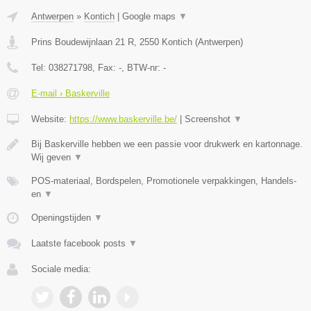
Antwerpen
»
Kontich
|
Google maps
▼
Prins Boudewijnlaan 21 R
,
2550
Kontich
(
Antwerpen
)
Tel:
038271798
, Fax:
-
, BTW-nr:
-
E-mail › Baskerville
Website:
https://www.baskerville.be/
|
Screenshot
▼
Bij Baskerville hebben we een passie voor drukwerk en kartonnage.
Wij geven
▼
POS-materiaal, Bordspelen, Promotionele verpakkingen, Handels-
en
▼
Openingstijden
▼
Laatste facebook posts
▼
Sociale media: