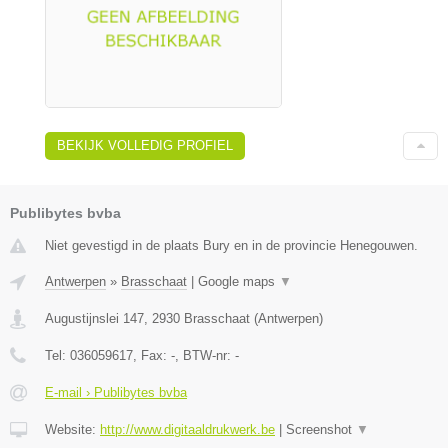
BEKIJK VOLLEDIG PROFIEL
Publibytes bvba
Niet gevestigd in de plaats Bury en in de provincie Henegouwen.
Antwerpen
»
Brasschaat
|
Google maps
▼
Augustijnslei 147
,
2930
Brasschaat
(
Antwerpen
)
Tel:
036059617
, Fax:
-
, BTW-nr:
-
E-mail › Publibytes bvba
Website:
http://www.digitaaldrukwerk.be
|
Screenshot
▼