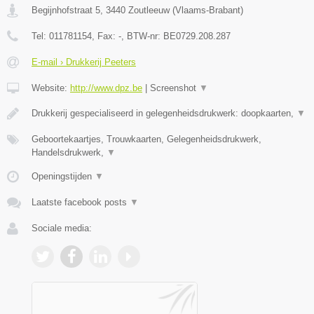
Begijnhofstraat 5
,
3440
Zoutleeuw
(
Vlaams-Brabant
)
Tel:
011781154
, Fax:
-
, BTW-nr:
BE0729.208.287
E-mail › Drukkerij Peeters
Website:
http://www.dpz.be
|
Screenshot
▼
Drukkerij gespecialiseerd in gelegenheidsdrukwerk: doopkaarten,
▼
Geboortekaartjes, Trouwkaarten, Gelegenheidsdrukwerk,
Handelsdrukwerk,
▼
Openingstijden
▼
Laatste facebook posts
▼
Sociale media: