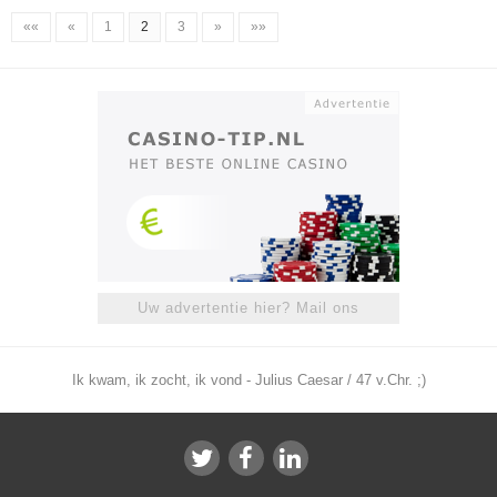
««
«
1
2
3
»
»»
Uw advertentie hier? Mail ons
Ik kwam, ik zocht, ik vond - Julius Caesar / 47 v.Chr. ;)