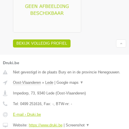
BEKIJK VOLLEDIG PROFIEL
Druki.be
Niet gevestigd in de plaats Bury en in de provincie Henegouwen.
Oost-Vlaanderen
»
Lede
|
Google maps
▼
Impedorp, 73
,
9340
Lede
(
Oost-Vlaanderen
)
Tel:
0499 251616
, Fax:
-
, BTW-nr:
-
E-mail › Druki.be
Website:
https://www.druki.be
|
Screenshot
▼