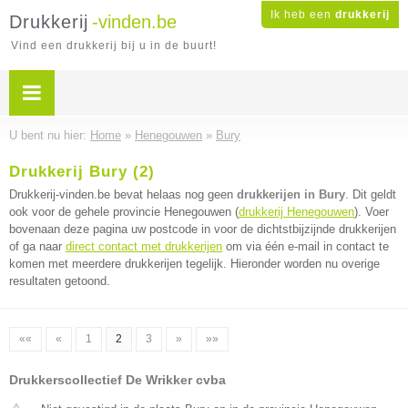
Ik heb een
drukkerij
Drukkerij
-vinden.be
Vind een drukkerij bij u in de buurt!
U bent nu hier:
Home
»
Henegouwen
»
Bury
Drukkerij Bury (2)
Drukkerij-vinden.be bevat helaas nog geen
drukkerijen in Bury
. Dit geldt
ook voor de gehele provincie Henegouwen (
drukkerij Henegouwen
). Voer
bovenaan deze pagina uw postcode in voor de dichtstbijzijnde drukkerijen
of ga naar
direct contact met drukkerijen
om via één e-mail in contact te
komen met meerdere drukkerijen tegelijk. Hieronder worden nu overige
resultaten getoond.
««
«
1
2
3
»
»»
Drukkerscollectief De Wrikker cvba