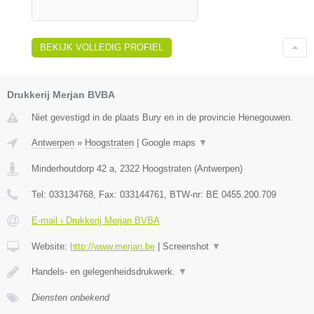
BEKIJK VOLLEDIG PROFIEL
Drukkerij Merjan BVBA
Niet gevestigd in de plaats Bury en in de provincie Henegouwen.
Antwerpen
»
Hoogstraten
|
Google maps
▼
Minderhoutdorp 42 a
,
2322
Hoogstraten
(
Antwerpen
)
Tel:
033134768
, Fax:
033144761
, BTW-nr:
BE 0455.200.709
E-mail › Drukkerij Merjan BVBA
Website:
http://www.merjan.be
|
Screenshot
▼
Handels- en gelegenheidsdrukwerk.
▼
Diensten onbekend