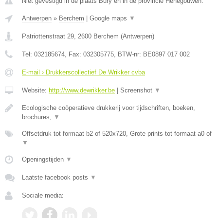
Niet gevestigd in de plaats Bury en in de provincie Henegouwen.
Antwerpen
»
Berchem
|
Google maps
▼
Patriottenstraat 29
,
2600
Berchem
(
Antwerpen
)
Tel:
032185674
, Fax:
032305775
, BTW-nr:
BE0897 017 002
E-mail › Drukkerscollectief De Wrikker cvba
Website:
http://www.dewrikker.be
|
Screenshot
▼
Ecologische coöperatieve drukkerij voor tijdschriften, boeken,
brochures,
▼
Offsetdruk tot formaat b2 of 520x720, Grote prints tot formaat a0 of
▼
Openingstijden
▼
Laatste facebook posts
▼
Sociale media: