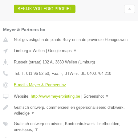
BEKIJK VOLLEDIG PROFIEL
Meyer & Partners bv
Niet gevestigd in de plaats Bury en in de provincie Henegouwen.
Limburg
»
Wellen
|
Google maps
▼
Russelt (straat) 102 A
,
3830
Wellen
(
Limburg
)
Tel:
T. 011 96 52 50
, Fax:
-
, BTW-nr:
BE 0400.764.210
E-mail › Meyer & Partners bv
Website:
http://www.meyerprinting.be
|
Screenshot
▼
Grafisch ontwerp, commercieel en gepersonaliseerd drukwerk,
volledige
▼
Grafisch ontwerp en advies, Kantoordrukwerk: briefhoofden,
envelopes,
▼