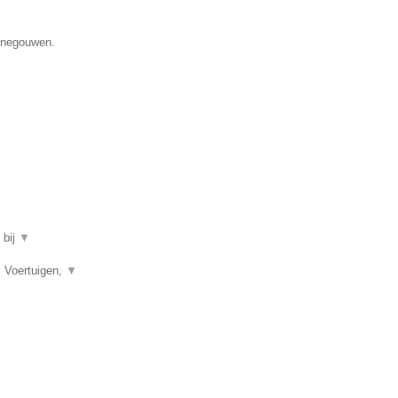
Henegouwen.
 bij
▼
, Voertuigen,
▼