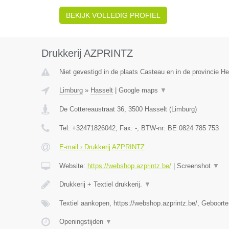
BEKIJK VOLLEDIG PROFIEL
Drukkerij AZPRINTZ
Niet gevestigd in de plaats Casteau en in de provincie 
Limburg
»
Hasselt
|
Google maps
▼
De Cottereaustraat 36
,
3500
Hasselt
(
Limburg
)
Tel:
+32471826042
, Fax:
-
, BTW-nr:
BE 0824 785 753
E-mail › Drukkerij AZPRINTZ
Website:
https://webshop.azprintz.be/
|
Screenshot
▼
Drukkerij + Textiel drukkerij.
▼
Textiel aankopen, https://webshop.azprintz.be/, Geboorte
Openingstijden
▼