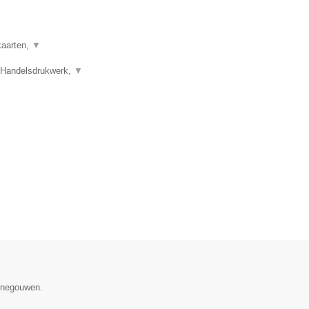
kaarten,
▼
 Handelsdrukwerk,
▼
Henegouwen.