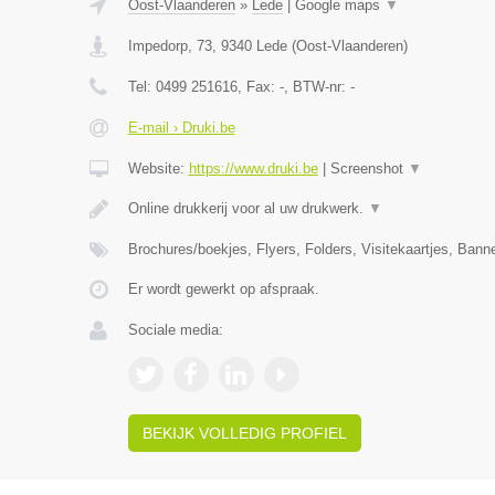
Oost-Vlaanderen
»
Lede
|
Google maps
▼
Impedorp, 73
,
9340
Lede
(
Oost-Vlaanderen
)
Tel:
0499 251616
, Fax:
-
, BTW-nr:
-
E-mail › Druki.be
Website:
https://www.druki.be
|
Screenshot
▼
Online drukkerij voor al uw drukwerk.
▼
Brochures/boekjes, Flyers, Folders, Visitekaartjes, Ban
Er wordt gewerkt op afspraak.
Sociale media:
BEKIJK VOLLEDIG PROFIEL