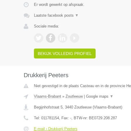
Er wordt gewerkt op afspraak.
Laatste facebook posts
▼
Sociale media:
BEKIJK VOLLEDIG PROFIEL
Drukkerij Peeters
Niet gevestigd in de plaats Casteau en in de provincie 
Vlaams-Brabant
»
Zoutleeuw
|
Google maps
▼
Begijnhofstraat 5
,
3440
Zoutleeuw
(
Vlaams-Brabant
)
Tel:
011781154
, Fax:
-
, BTW-nr:
BE0729.208.287
E-mail › Drukkerij Peeters