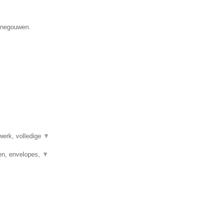
Henegouwen.
werk, volledige
▼
en, envelopes,
▼