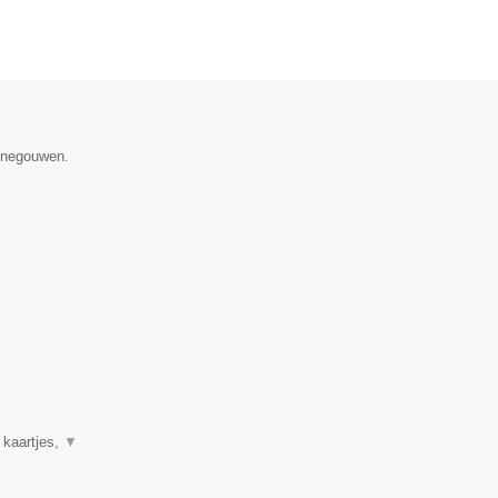
Henegouwen.
 kaartjes,
▼