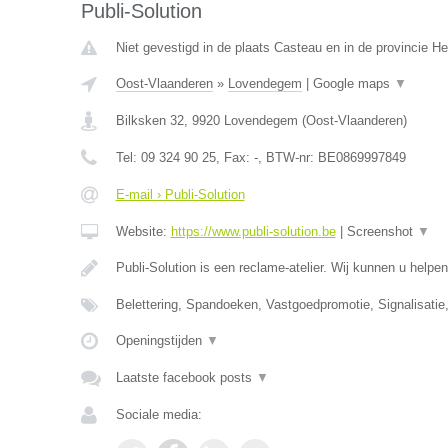
Publi-Solution
Niet gevestigd in de plaats Casteau en in de provincie 
Oost-Vlaanderen
»
Lovendegem
|
Google maps
▼
Bilksken 32
,
9920
Lovendegem
(
Oost-Vlaanderen
)
Tel:
09 324 90 25
, Fax:
-
, BTW-nr:
BE0869997849
E-mail › Publi-Solution
Website:
https://www.publi-solution.be
|
Screenshot
▼
Publi-Solution is een reclame-atelier. Wij kunnen u helpen
Belettering, Spandoeken, Vastgoedpromotie, Signalisatie
Openingstijden
▼
Laatste facebook posts
▼
Sociale media: