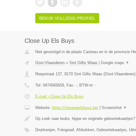
BEKIJK VOLLEDIG PROFIEL
Close Up Els Buys
Niet gevestigd in de plaats Casteau en in de provincie 
Oost-Vlaanderen
»
Sint Gillis Waas
|
Google maps
▼
Reepstraat 137
,
9170
Sint Gillis Waas
(
Oost-Vlaanderen
)
Tel:
0474565659
, Fax:
-
, BTW-nr:
-
E-mail › Close Up Els Buys
Website:
https://closeupelsbuys.be/
|
Screenshot
▼
Op zoek naar leuke, hippe en originele geboortekaartjes
Drukkerijen, Fotograaf, Afdrukken, Geboortekaartjes, Uit