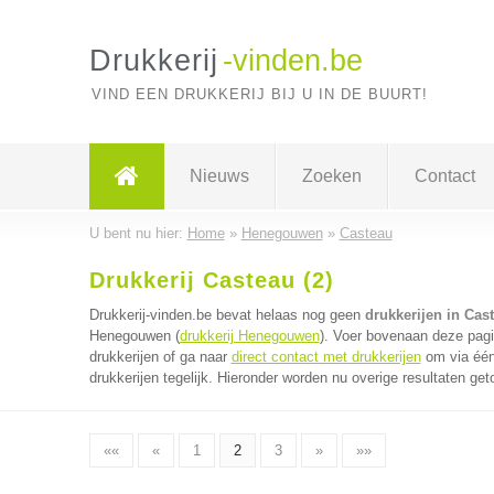
Drukkerij
-vinden.be
VIND EEN DRUKKERIJ BIJ U IN DE BUURT!
Nieuws
Zoeken
Contact
U bent nu hier:
Home
»
Henegouwen
»
Casteau
Drukkerij Casteau (2)
Drukkerij-vinden.be bevat helaas nog geen
drukkerijen in Cas
Henegouwen (
drukkerij Henegouwen
). Voer bovenaan deze pagi
drukkerijen of ga naar
direct contact met drukkerijen
om via één
drukkerijen tegelijk. Hieronder worden nu overige resultaten get
««
«
1
2
3
»
»»