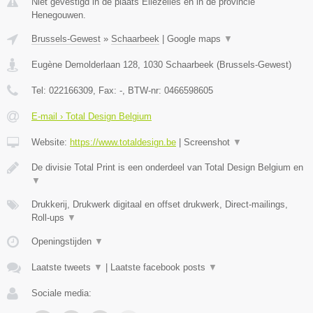
Niet gevestigd in de plaats Ellezelles en in de provincie
Henegouwen.
Brussels-Gewest
»
Schaarbeek
|
Google maps
▼
Eugène Demolderlaan 128
,
1030
Schaarbeek
(
Brussels-Gewest
)
Tel:
022166309
, Fax:
-
, BTW-nr:
0466598605
E-mail › Total Design Belgium
Website:
https://www.totaldesign.be
|
Screenshot
▼
De divisie Total Print is een onderdeel van Total Design Belgium en
▼
Drukkerij, Drukwerk digitaal en offset drukwerk, Direct-mailings,
Roll-ups
▼
Openingstijden
▼
Laatste tweets
▼
|
Laatste facebook posts
▼
Sociale media: