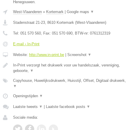
Henegouwen.
West-Vlaanderen
»
Kortemark
|
Google maps
▼
Stadenstraat 21-23
,
8610
Kortemark
(
West-Vlaanderen
)
Tel:
051 570 560
, Fax:
051 570 690
, BTW-nr:
0761312319
E-mail › In-Print
Website:
http://www.in-print.be
|
Screenshot
▼
In-Print verzorgt het drukwerk voor uw handelszaak, vereniging,
geboorte,
▼
Copyhouse, Huwelijksdrukwerk, Huisstijl, Offset, Digitaal drukwerk,
▼
Openingstijden
▼
Laatste tweets
▼
|
Laatste facebook posts
▼
Sociale media: