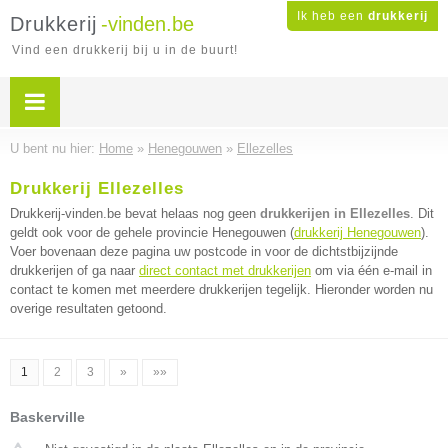
Ik heb een
drukkerij
Drukkerij
-vinden.be
Vind een drukkerij bij u in de buurt!
U bent nu hier:
Home
»
Henegouwen
»
Ellezelles
Drukkerij Ellezelles
Drukkerij-vinden.be bevat helaas nog geen
drukkerijen in Ellezelles
. Dit
geldt ook voor de gehele provincie Henegouwen (
drukkerij Henegouwen
).
Voer bovenaan deze pagina uw postcode in voor de dichtstbijzijnde
drukkerijen of ga naar
direct contact met drukkerijen
om via één e-mail in
contact te komen met meerdere drukkerijen tegelijk. Hieronder worden nu
overige resultaten getoond.
1
2
3
»
»»
Baskerville