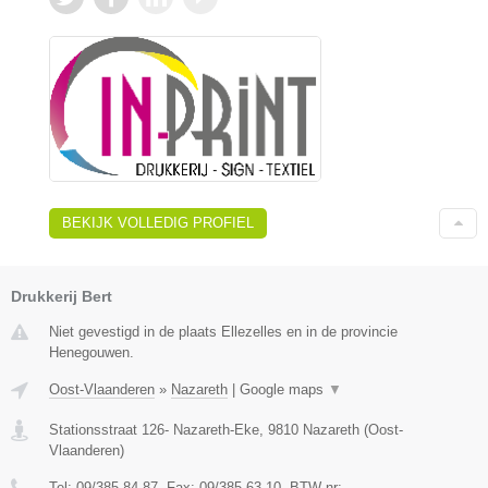
BEKIJK VOLLEDIG PROFIEL
Drukkerij Bert
Niet gevestigd in de plaats Ellezelles en in de provincie
Henegouwen.
Oost-Vlaanderen
»
Nazareth
|
Google maps
▼
Stationsstraat 126- Nazareth-Eke
,
9810
Nazareth
(
Oost-
Vlaanderen
)
Tel:
09/385 84 87
, Fax:
09/385 63 10
, BTW-nr:
-