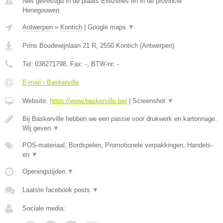
Niet gevestigd in de plaats Ellezelles en in de provincie
Henegouwen.
Antwerpen
»
Kontich
|
Google maps
▼
Prins Boudewijnlaan 21 R
,
2550
Kontich
(
Antwerpen
)
Tel:
038271798
, Fax:
-
, BTW-nr:
-
E-mail › Baskerville
Website:
https://www.baskerville.be/
|
Screenshot
▼
Bij Baskerville hebben we een passie voor drukwerk en kartonnage.
Wij geven
▼
POS-materiaal, Bordspelen, Promotionele verpakkingen, Handels-
en
▼
Openingstijden
▼
Laatste facebook posts
▼
Sociale media: