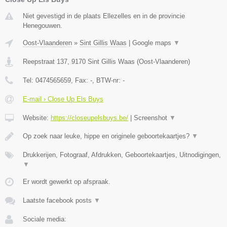
Niet gevestigd in de plaats Ellezelles en in de provincie
Henegouwen.
Oost-Vlaanderen
»
Sint Gillis Waas
|
Google maps
▼
Reepstraat 137
,
9170
Sint Gillis Waas
(
Oost-Vlaanderen
)
Tel:
0474565659
, Fax:
-
, BTW-nr:
-
E-mail › Close Up Els Buys
Website:
https://closeupelsbuys.be/
|
Screenshot
▼
Op zoek naar leuke, hippe en originele geboortekaartjes?
▼
Drukkerijen, Fotograaf, Afdrukken, Geboortekaartjes, Uitnodigingen,
▼
Er wordt gewerkt op afspraak.
Laatste facebook posts
▼
Sociale media: