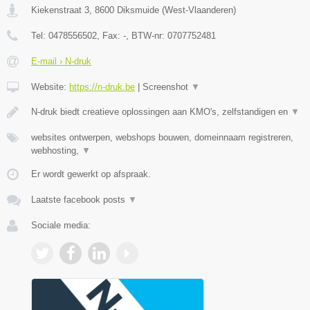
Kiekenstraat 3
,
8600
Diksmuide
(
West-Vlaanderen
)
Tel:
0478556502
, Fax:
-
, BTW-nr:
0707752481
E-mail › N-druk
Website:
https://n-druk.be
|
Screenshot
▼
N-druk biedt creatieve oplossingen aan KMO's, zelfstandigen en
▼
websites ontwerpen, webshops bouwen, domeinnaam registreren,
webhosting,
▼
Er wordt gewerkt op afspraak.
Laatste facebook posts
▼
Sociale media: