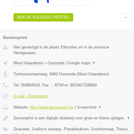
BEKIJK VOLLEDIG PROFIEL
Dumonprint
Niet gevestigd in de plaats Ellezelles en in de provincie
Henegouwen.
West-Vlaanderen
»
Oostende
|
Google maps
▼
Torhoutsesteenweg
,
8400
Oostende
(
West-Vlaanderen
)
Tel:
059804918
, Fax:
-
, BTW-nr:
BE0407208869
E-mail › Dumonprint
Website:
http://www.dumonprint.be
|
Screenshot
▼
Dumonprint is een digitale drukkerij voor grote en kleine oplages.
▼
Drukwerk, Grafisch ontwerp, Planafdrukken, Grootformaat, Thesis