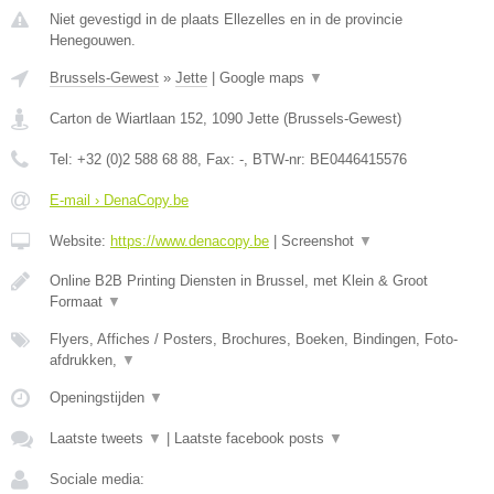
Niet gevestigd in de plaats Ellezelles en in de provincie
Henegouwen.
Brussels-Gewest
»
Jette
|
Google maps
▼
Carton de Wiartlaan 152
,
1090
Jette
(
Brussels-Gewest
)
Tel:
+32 (0)2 588 68 88
, Fax:
-
, BTW-nr:
BE0446415576
E-mail › DenaCopy.be
Website:
https://www.denacopy.be
|
Screenshot
▼
Online B2B Printing Diensten in Brussel, met Klein & Groot
Formaat
▼
Flyers, Affiches / Posters, Brochures, Boeken, Bindingen, Foto-
afdrukken,
▼
Openingstijden
▼
Laatste tweets
▼
|
Laatste facebook posts
▼
Sociale media: