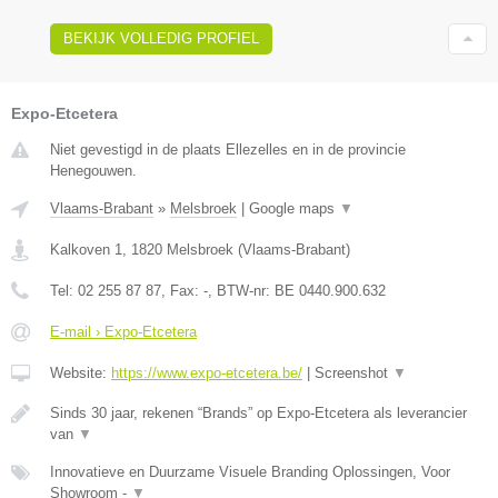
BEKIJK VOLLEDIG PROFIEL
Expo-Etcetera
Niet gevestigd in de plaats Ellezelles en in de provincie
Henegouwen.
Vlaams-Brabant
»
Melsbroek
|
Google maps
▼
Kalkoven 1
,
1820
Melsbroek
(
Vlaams-Brabant
)
Tel:
02 255 87 87
, Fax:
-
, BTW-nr:
BE 0440.900.632
E-mail › Expo-Etcetera
Website:
https://www.expo-etcetera.be/
|
Screenshot
▼
Sinds 30 jaar, rekenen “Brands” op Expo-Etcetera als leverancier
van
▼
Innovatieve en Duurzame Visuele Branding Oplossingen, Voor
Showroom -
▼