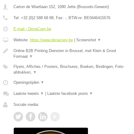
Carton de Wiartlaan 152
,
1090
Jette
(
Brussels-Gewest
)
Tel:
+32 (0)2 588 68 88
, Fax:
-
, BTW-nr:
BE0446415576
E-mail › DenaCopy.be
Website:
https://www.denacopy.be
|
Screenshot
▼
Online B2B Printing Diensten in Brussel, met Klein & Groot
Formaat
▼
Flyers, Affiches / Posters, Brochures, Boeken, Bindingen, Foto-
afdrukken,
▼
Openingstijden
▼
Laatste tweets
▼
|
Laatste facebook posts
▼
Sociale media: