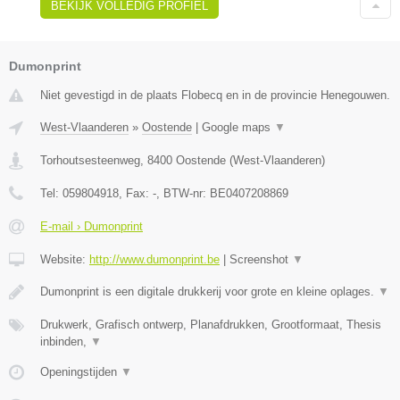
BEKIJK VOLLEDIG PROFIEL
Dumonprint
Niet gevestigd in de plaats Flobecq en in de provincie Henegouwen.
West-Vlaanderen
»
Oostende
|
Google maps
▼
Torhoutsesteenweg
,
8400
Oostende
(
West-Vlaanderen
)
Tel:
059804918
, Fax:
-
, BTW-nr:
BE0407208869
E-mail › Dumonprint
Website:
http://www.dumonprint.be
|
Screenshot
▼
Dumonprint is een digitale drukkerij voor grote en kleine oplages.
▼
Drukwerk, Grafisch ontwerp, Planafdrukken, Grootformaat, Thesis
inbinden,
▼
Openingstijden
▼