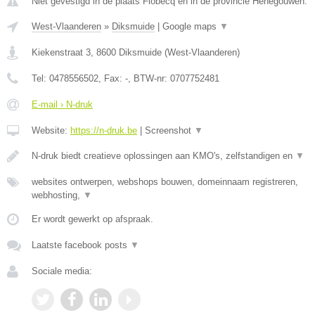
Niet gevestigd in de plaats Flobecq en in de provincie Henegouwen.
West-Vlaanderen
»
Diksmuide
|
Google maps
▼
Kiekenstraat 3
,
8600
Diksmuide
(
West-Vlaanderen
)
Tel:
0478556502
, Fax:
-
, BTW-nr:
0707752481
E-mail › N-druk
Website:
https://n-druk.be
|
Screenshot
▼
N-druk biedt creatieve oplossingen aan KMO's, zelfstandigen en
▼
websites ontwerpen, webshops bouwen, domeinnaam registreren,
webhosting,
▼
Er wordt gewerkt op afspraak.
Laatste facebook posts
▼
Sociale media: