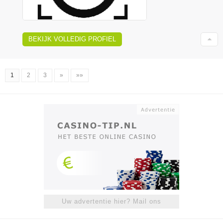
BEKIJK VOLLEDIG PROFIEL
1
2
3
»
»»
Uw advertentie hier? Mail ons