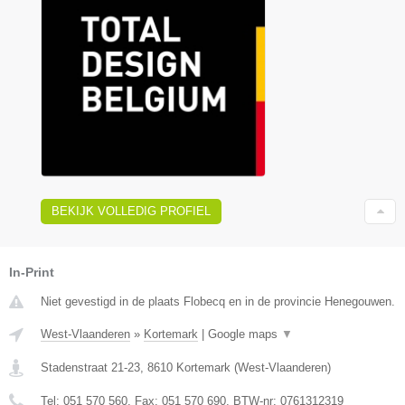
BEKIJK VOLLEDIG PROFIEL
In-Print
Niet gevestigd in de plaats Flobecq en in de provincie Henegouwen.
West-Vlaanderen
»
Kortemark
|
Google maps
▼
Stadenstraat 21-23
,
8610
Kortemark
(
West-Vlaanderen
)
Tel:
051 570 560
, Fax:
051 570 690
, BTW-nr:
0761312319