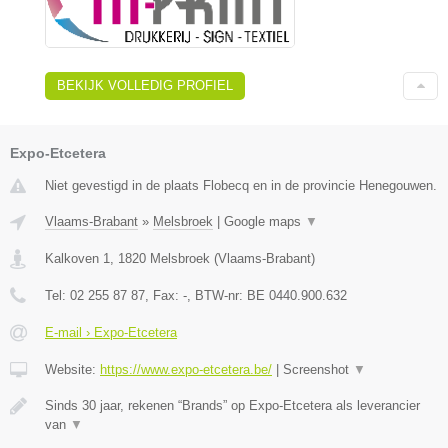
BEKIJK VOLLEDIG PROFIEL
Expo-Etcetera
Niet gevestigd in de plaats Flobecq en in de provincie Henegouwen.
Vlaams-Brabant
»
Melsbroek
|
Google maps
▼
Kalkoven 1
,
1820
Melsbroek
(
Vlaams-Brabant
)
Tel:
02 255 87 87
, Fax:
-
, BTW-nr:
BE 0440.900.632
E-mail › Expo-Etcetera
Website:
https://www.expo-etcetera.be/
|
Screenshot
▼
Sinds 30 jaar, rekenen “Brands” op Expo-Etcetera als leverancier
van
▼