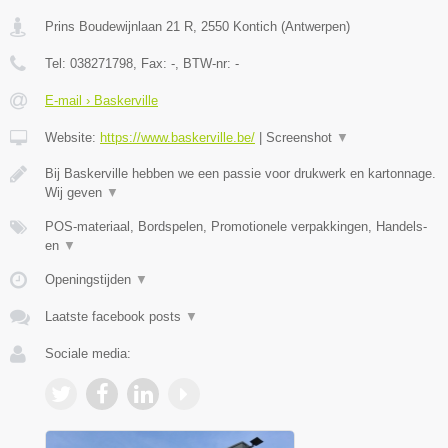
Prins Boudewijnlaan 21 R
,
2550
Kontich
(
Antwerpen
)
Tel:
038271798
, Fax:
-
, BTW-nr:
-
E-mail › Baskerville
Website:
https://www.baskerville.be/
|
Screenshot
▼
Bij Baskerville hebben we een passie voor drukwerk en kartonnage.
Wij geven
▼
POS-materiaal, Bordspelen, Promotionele verpakkingen, Handels-
en
▼
Openingstijden
▼
Laatste facebook posts
▼
Sociale media: