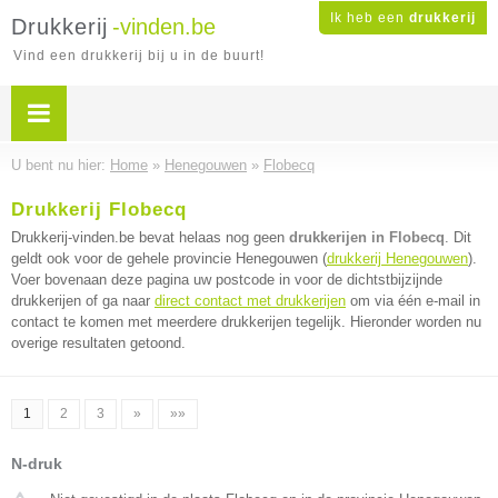
Ik heb een
drukkerij
Drukkerij
-vinden.be
Vind een drukkerij bij u in de buurt!
U bent nu hier:
Home
»
Henegouwen
»
Flobecq
Drukkerij Flobecq
Drukkerij-vinden.be bevat helaas nog geen
drukkerijen in Flobecq
. Dit
geldt ook voor de gehele provincie Henegouwen (
drukkerij Henegouwen
).
Voer bovenaan deze pagina uw postcode in voor de dichtstbijzijnde
drukkerijen of ga naar
direct contact met drukkerijen
om via één e-mail in
contact te komen met meerdere drukkerijen tegelijk. Hieronder worden nu
overige resultaten getoond.
1
2
3
»
»»
N-druk