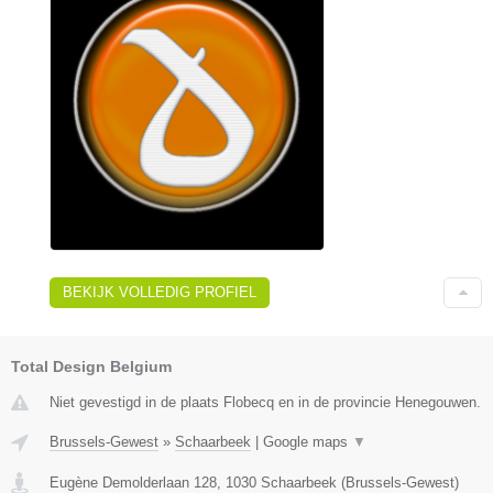
BEKIJK VOLLEDIG PROFIEL
Total Design Belgium
Niet gevestigd in de plaats Flobecq en in de provincie Henegouwen.
Brussels-Gewest
»
Schaarbeek
|
Google maps
▼
Eugène Demolderlaan 128
,
1030
Schaarbeek
(
Brussels-Gewest
)