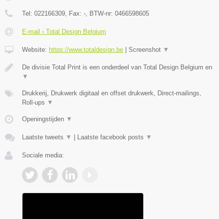
Tel:
022166309
, Fax:
-
, BTW-nr:
0466598605
E-mail › Total Design Belgium
Website:
https://www.totaldesign.be
|
Screenshot
▼
De divisie Total Print is een onderdeel van Total Design Belgium en
▼
Drukkerij, Drukwerk digitaal en offset drukwerk, Direct-mailings,
Roll-ups
▼
Openingstijden
▼
Laatste tweets
▼
|
Laatste facebook posts
▼
Sociale media: