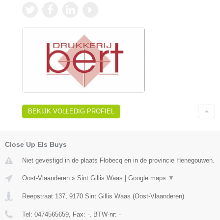
BEKIJK VOLLEDIG PROFIEL
Close Up Els Buys
Niet gevestigd in de plaats Flobecq en in de provincie Henegouwen.
Oost-Vlaanderen
»
Sint Gillis Waas
|
Google maps
▼
Reepstraat 137
,
9170
Sint Gillis Waas
(
Oost-Vlaanderen
)
Tel:
0474565659
, Fax:
-
, BTW-nr:
-