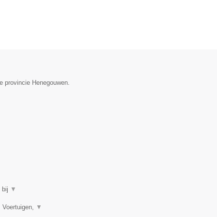
 de provincie Henegouwen.
 bij
▼
, Voertuigen,
▼