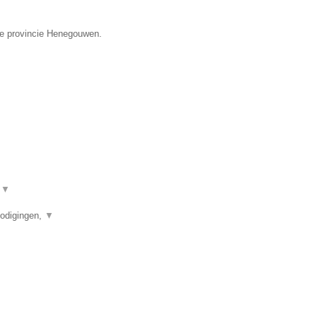
 de provincie Henegouwen.
?
▼
nodigingen,
▼