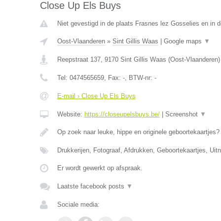
Close Up Els Buys
Niet gevestigd in de plaats Frasnes lez Gosselies en in
Oost-Vlaanderen
»
Sint Gillis Waas
|
Google maps
▼
Reepstraat 137
,
9170
Sint Gillis Waas
(
Oost-Vlaanderen
)
Tel:
0474565659
, Fax:
-
, BTW-nr:
-
E-mail › Close Up Els Buys
Website:
https://closeupelsbuys.be/
|
Screenshot
▼
Op zoek naar leuke, hippe en originele geboortekaartjes
Drukkerijen, Fotograaf, Afdrukken, Geboortekaartjes, Uit
Er wordt gewerkt op afspraak.
Laatste facebook posts
▼
Sociale media: