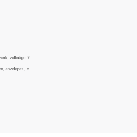
werk, volledige
▼
en, envelopes,
▼