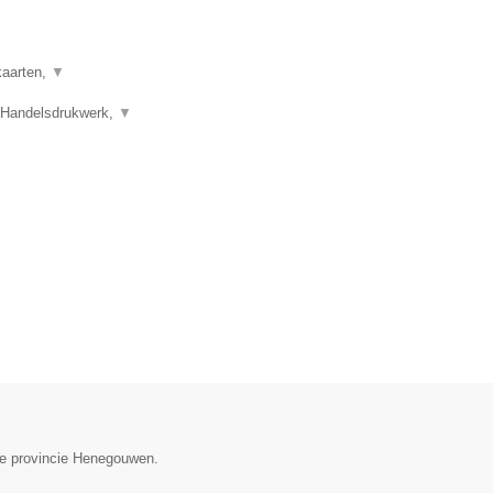
kaarten,
▼
 Handelsdrukwerk,
▼
 de provincie Henegouwen.