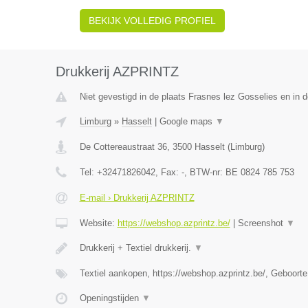
BEKIJK VOLLEDIG PROFIEL
Drukkerij AZPRINTZ
Niet gevestigd in de plaats Frasnes lez Gosselies en in
Limburg
»
Hasselt
|
Google maps
▼
De Cottereaustraat 36
,
3500
Hasselt
(
Limburg
)
Tel:
+32471826042
, Fax:
-
, BTW-nr:
BE 0824 785 753
E-mail › Drukkerij AZPRINTZ
Website:
https://webshop.azprintz.be/
|
Screenshot
▼
Drukkerij + Textiel drukkerij.
▼
Textiel aankopen, https://webshop.azprintz.be/, Geboorte
Openingstijden
▼