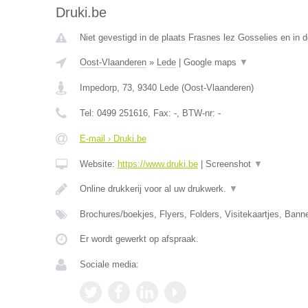
Druki.be
Niet gevestigd in de plaats Frasnes lez Gosselies en in
Oost-Vlaanderen
»
Lede
|
Google maps
▼
Impedorp, 73
,
9340
Lede
(
Oost-Vlaanderen
)
Tel:
0499 251616
, Fax:
-
, BTW-nr:
-
E-mail › Druki.be
Website:
https://www.druki.be
|
Screenshot
▼
Online drukkerij voor al uw drukwerk.
▼
Brochures/boekjes, Flyers, Folders, Visitekaartjes, Ban
Er wordt gewerkt op afspraak.
Sociale media: