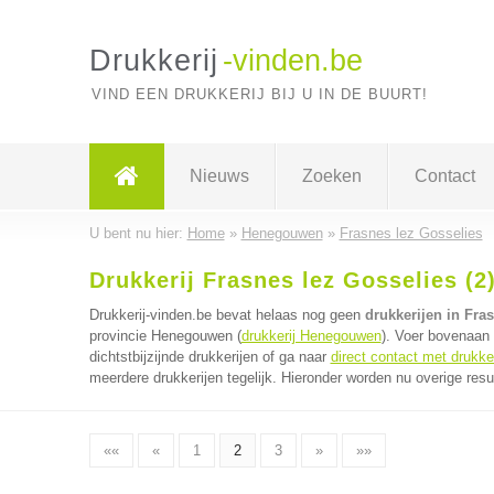
Drukkerij
-vinden.be
VIND EEN DRUKKERIJ BIJ U IN DE BUURT!
Nieuws
Zoeken
Contact
U bent nu hier:
Home
»
Henegouwen
»
Frasnes lez Gosselies
Drukkerij Frasnes lez Gosselies (2
Drukkerij-vinden.be bevat helaas nog geen
drukkerijen in Fra
provincie Henegouwen (
drukkerij Henegouwen
). Voer bovenaan
dichtstbijzijnde drukkerijen of ga naar
direct contact met drukke
meerdere drukkerijen tegelijk. Hieronder worden nu overige resu
««
«
1
2
3
»
»»