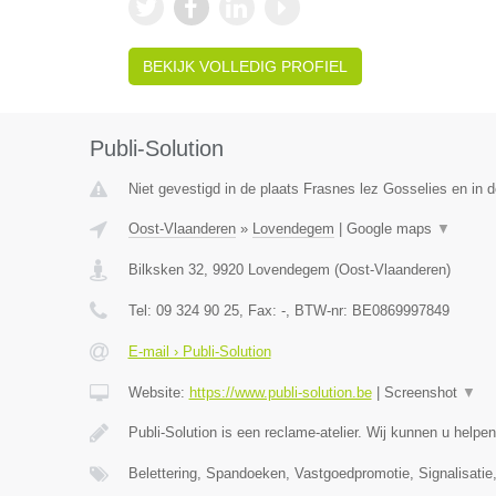
BEKIJK VOLLEDIG PROFIEL
Publi-Solution
Niet gevestigd in de plaats Frasnes lez Gosselies en in
Oost-Vlaanderen
»
Lovendegem
|
Google maps
▼
Bilksken 32
,
9920
Lovendegem
(
Oost-Vlaanderen
)
Tel:
09 324 90 25
, Fax:
-
, BTW-nr:
BE0869997849
E-mail › Publi-Solution
Website:
https://www.publi-solution.be
|
Screenshot
▼
Publi-Solution is een reclame-atelier. Wij kunnen u helpen
Belettering, Spandoeken, Vastgoedpromotie, Signalisatie