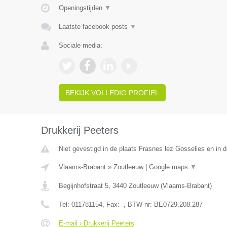
Openingstijden
▼
Laatste facebook posts
▼
Sociale media:
BEKIJK VOLLEDIG PROFIEL
Drukkerij Peeters
Niet gevestigd in de plaats Frasnes lez Gosselies en in
Vlaams-Brabant
»
Zoutleeuw
|
Google maps
▼
Begijnhofstraat 5
,
3440
Zoutleeuw
(
Vlaams-Brabant
)
Tel:
011781154
, Fax:
-
, BTW-nr:
BE0729.208.287
E-mail › Drukkerij Peeters