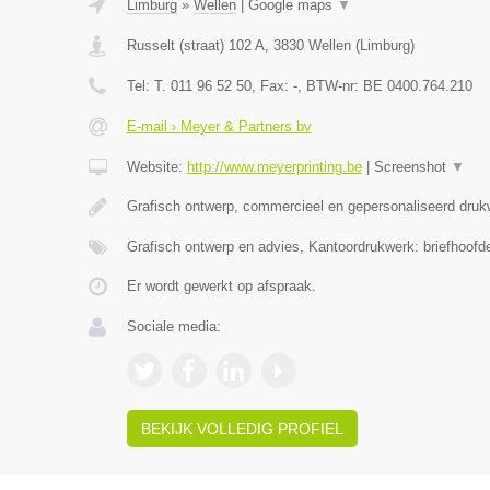
Limburg
»
Wellen
|
Google maps
▼
Russelt (straat) 102 A
,
3830
Wellen
(
Limburg
)
Tel:
T. 011 96 52 50
, Fax:
-
, BTW-nr:
BE 0400.764.210
E-mail › Meyer & Partners bv
Website:
http://www.meyerprinting.be
|
Screenshot
▼
Grafisch ontwerp, commercieel en gepersonaliseerd druk
Grafisch ontwerp en advies, Kantoordrukwerk: briefhoofd
Er wordt gewerkt op afspraak.
Sociale media:
BEKIJK VOLLEDIG PROFIEL