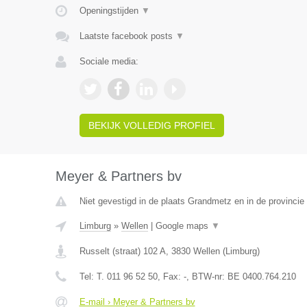
Openingstijden
▼
Laatste facebook posts
▼
Sociale media:
BEKIJK VOLLEDIG PROFIEL
Meyer & Partners bv
Niet gevestigd in de plaats Grandmetz en in de provinci
Limburg
»
Wellen
|
Google maps
▼
Russelt (straat) 102 A
,
3830
Wellen
(
Limburg
)
Tel:
T. 011 96 52 50
, Fax:
-
, BTW-nr:
BE 0400.764.210
E-mail › Meyer & Partners bv