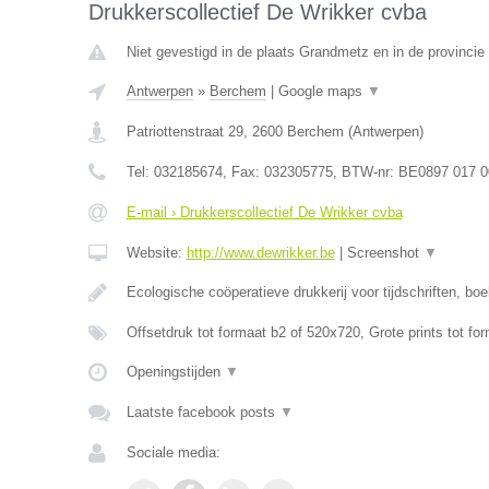
Drukkerscollectief De Wrikker cvba
Niet gevestigd in de plaats Grandmetz en in de provinci
Antwerpen
»
Berchem
|
Google maps
▼
Patriottenstraat 29
,
2600
Berchem
(
Antwerpen
)
Tel:
032185674
, Fax:
032305775
, BTW-nr:
BE0897 017 0
E-mail › Drukkerscollectief De Wrikker cvba
Website:
http://www.dewrikker.be
|
Screenshot
▼
Ecologische coöperatieve drukkerij voor tijdschriften, bo
Offsetdruk tot formaat b2 of 520x720, Grote prints tot fo
Openingstijden
▼
Laatste facebook posts
▼
Sociale media: