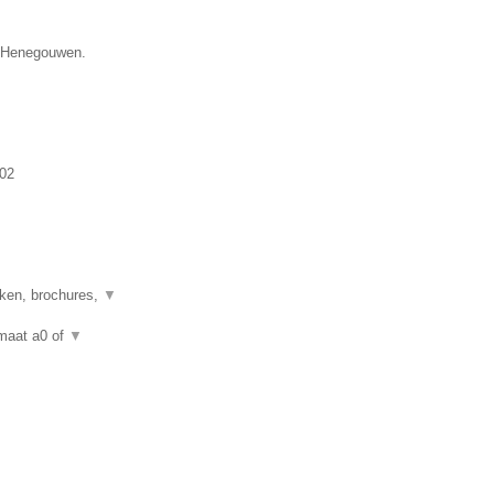
e Henegouwen.
02
eken, brochures,
▼
rmaat a0 of
▼