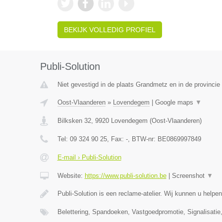
BEKIJK VOLLEDIG PROFIEL
Publi-Solution
Niet gevestigd in de plaats Grandmetz en in de provinci
Oost-Vlaanderen
»
Lovendegem
|
Google maps
▼
Bilksken 32
,
9920
Lovendegem
(
Oost-Vlaanderen
)
Tel:
09 324 90 25
, Fax:
-
, BTW-nr:
BE0869997849
E-mail › Publi-Solution
Website:
https://www.publi-solution.be
|
Screenshot
▼
Publi-Solution is een reclame-atelier. Wij kunnen u helpen
Belettering, Spandoeken, Vastgoedpromotie, Signalisatie