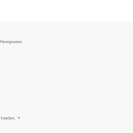
e Henegouwen.
 kaartjes,
▼