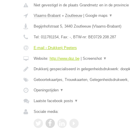
Niet gevestigd in de plaats Grandmetz en in de provinci
Vlaams-Brabant
»
Zoutleeuw
|
Google maps
▼
Begijnhofstraat 5
,
3440
Zoutleeuw
(
Vlaams-Brabant
)
Tel:
011781154
, Fax:
-
, BTW-nr:
BE0729.208.287
E-mail › Drukkerij Peeters
Website:
http://www.dpz.be
|
Screenshot
▼
Drukkerij gespecialiseerd in gelegenheidsdrukwerk: doop
Geboortekaartjes, Trouwkaarten, Gelegenheidsdrukwerk,
Openingstijden
▼
Laatste facebook posts
▼
Sociale media: