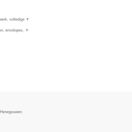
werk, volledige
▼
en, envelopes,
▼
e Henegouwen.