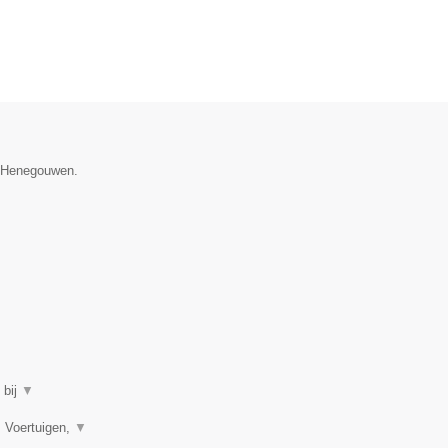
e Henegouwen.
 bij
▼
, Voertuigen,
▼