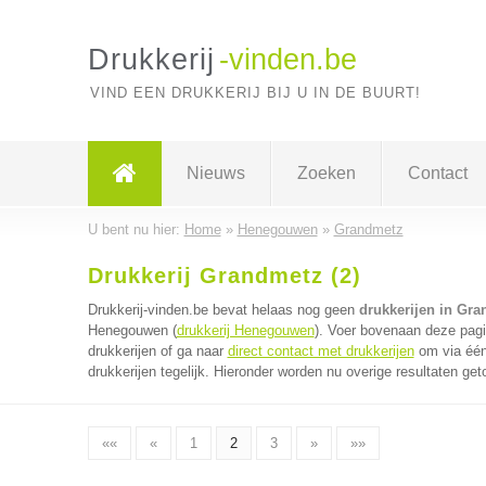
Drukkerij
-vinden.be
VIND EEN DRUKKERIJ BIJ U IN DE BUURT!
Nieuws
Zoeken
Contact
U bent nu hier:
Home
»
Henegouwen
»
Grandmetz
Drukkerij Grandmetz (2)
Drukkerij-vinden.be bevat helaas nog geen
drukkerijen in Gr
Henegouwen (
drukkerij Henegouwen
). Voer bovenaan deze pagi
drukkerijen of ga naar
direct contact met drukkerijen
om via één
drukkerijen tegelijk. Hieronder worden nu overige resultaten get
««
«
1
2
3
»
»»