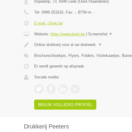
Impedorp, 73
,
9340
Lede
(
Oost-Vlaanderen
)
Tel:
0499 251616
, Fax:
-
, BTW-nr:
-
E-mail › Druki.be
Website:
https://www.druki.be
|
Screenshot
▼
Online drukkerij voor al uw drukwerk.
▼
Brochures/boekjes, Flyers, Folders, Visitekaartjes, Ban
Er wordt gewerkt op afspraak.
Sociale media:
BEKIJK VOLLEDIG PROFIEL
Drukkerij Peeters