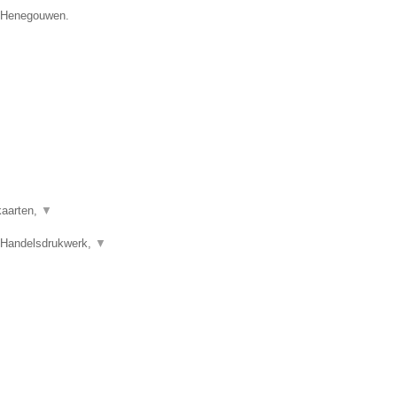
e Henegouwen.
kaarten,
▼
 Handelsdrukwerk,
▼