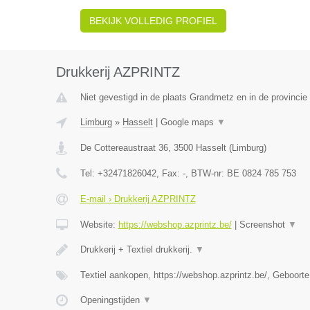
BEKIJK VOLLEDIG PROFIEL
Drukkerij AZPRINTZ
Niet gevestigd in de plaats Grandmetz en in de provinci
Limburg
»
Hasselt
|
Google maps
▼
De Cottereaustraat 36
,
3500
Hasselt
(
Limburg
)
Tel:
+32471826042
, Fax:
-
, BTW-nr:
BE 0824 785 753
E-mail › Drukkerij AZPRINTZ
Website:
https://webshop.azprintz.be/
|
Screenshot
▼
Drukkerij + Textiel drukkerij.
▼
Textiel aankopen, https://webshop.azprintz.be/, Geboorte
Openingstijden
▼