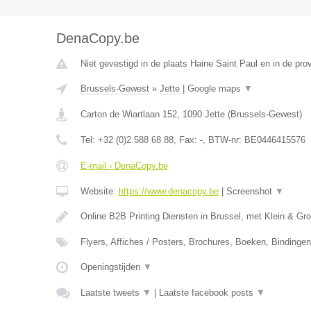
DenaCopy.be
Niet gevestigd in de plaats Haine Saint Paul en in de pr
Brussels-Gewest
»
Jette
|
Google maps
▼
Carton de Wiartlaan 152
,
1090
Jette
(
Brussels-Gewest
)
Tel:
+32 (0)2 588 68 88
, Fax:
-
, BTW-nr:
BE0446415576
E-mail › DenaCopy.be
Website:
https://www.denacopy.be
|
Screenshot
▼
Online B2B Printing Diensten in Brussel, met Klein & Gr
Flyers, Affiches / Posters, Brochures, Boeken, Bindinge
Openingstijden
▼
Laatste tweets
▼
|
Laatste facebook posts
▼