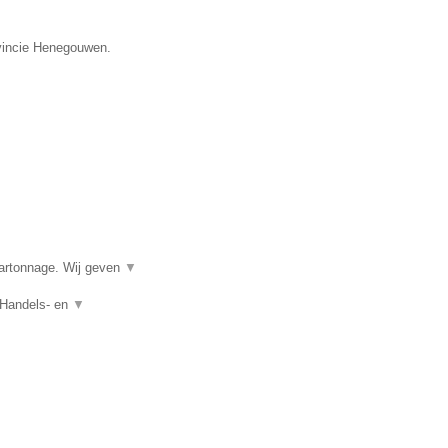
ovincie Henegouwen.
kartonnage. Wij geven
▼
 Handels- en
▼