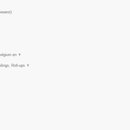
Gewest
)
 Belgium en
▼
ilings, Roll-ups
▼