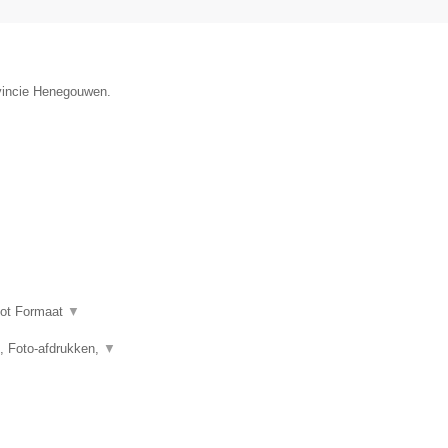
ovincie Henegouwen.
oot Formaat
▼
n, Foto-afdrukken,
▼