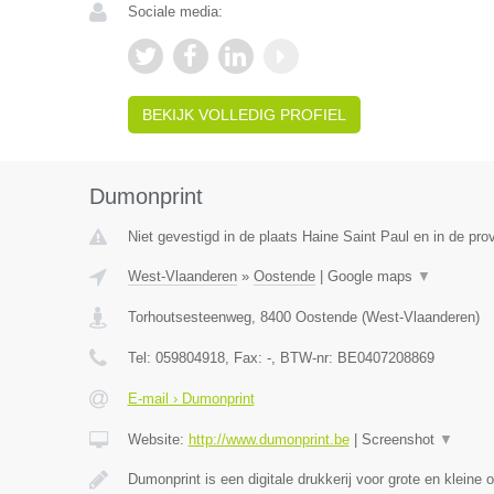
Sociale media:
BEKIJK VOLLEDIG PROFIEL
Dumonprint
Niet gevestigd in de plaats Haine Saint Paul en in de pr
West-Vlaanderen
»
Oostende
|
Google maps
▼
Torhoutsesteenweg
,
8400
Oostende
(
West-Vlaanderen
)
Tel:
059804918
, Fax:
-
, BTW-nr:
BE0407208869
E-mail › Dumonprint
Website:
http://www.dumonprint.be
|
Screenshot
▼
Dumonprint is een digitale drukkerij voor grote en kleine 