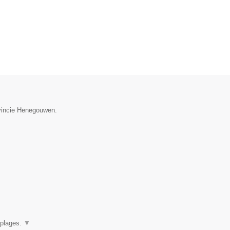
ovincie Henegouwen.
oplages.
▼