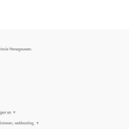
ovincie Henegouwen.
digen en
▼
streren, webhosting,
▼