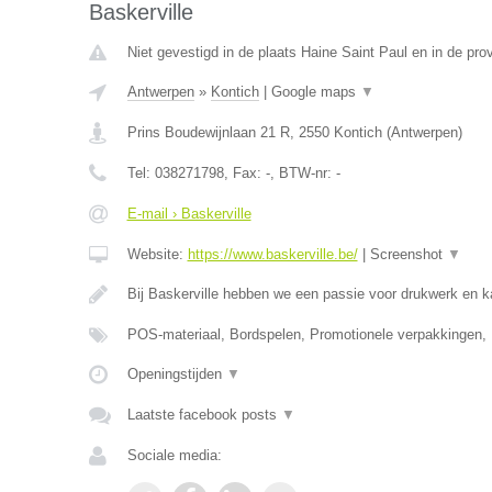
Baskerville
Niet gevestigd in de plaats Haine Saint Paul en in de pr
Antwerpen
»
Kontich
|
Google maps
▼
Prins Boudewijnlaan 21 R
,
2550
Kontich
(
Antwerpen
)
Tel:
038271798
, Fax:
-
, BTW-nr:
-
E-mail › Baskerville
Website:
https://www.baskerville.be/
|
Screenshot
▼
Bij Baskerville hebben we een passie voor drukwerk en 
POS-materiaal, Bordspelen, Promotionele verpakkingen,
Openingstijden
▼
Laatste facebook posts
▼
Sociale media: