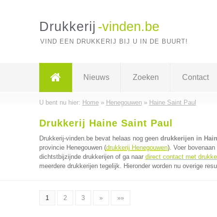
Drukkerij
-vinden.be
VIND EEN DRUKKERIJ BIJ U IN DE BUURT!
Nieuws
Zoeken
Contact
U bent nu hier:
Home
»
Henegouwen
»
Haine Saint Paul
Drukkerij Haine Saint Paul
Drukkerij-vinden.be bevat helaas nog geen
drukkerijen in Hai
provincie Henegouwen (
drukkerij Henegouwen
). Voer bovenaan
dichtstbijzijnde drukkerijen of ga naar
direct contact met drukke
meerdere drukkerijen tegelijk. Hieronder worden nu overige resu
1
2
3
»
»»