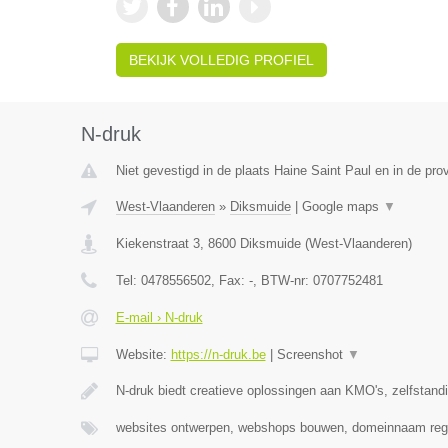
BEKIJK VOLLEDIG PROFIEL
N-druk
Niet gevestigd in de plaats Haine Saint Paul en in de pr
West-Vlaanderen
»
Diksmuide
|
Google maps
▼
Kiekenstraat 3
,
8600
Diksmuide
(
West-Vlaanderen
)
Tel:
0478556502
, Fax:
-
, BTW-nr:
0707752481
E-mail › N-druk
Website:
https://n-druk.be
|
Screenshot
▼
N-druk biedt creatieve oplossingen aan KMO's, zelfstan
websites ontwerpen, webshops bouwen, domeinnaam regi