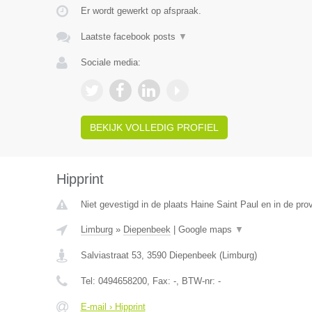
Er wordt gewerkt op afspraak.
Laatste facebook posts
▼
Sociale media:
BEKIJK VOLLEDIG PROFIEL
Hipprint
Niet gevestigd in de plaats Haine Saint Paul en in de pr
Limburg
»
Diepenbeek
|
Google maps
▼
Salviastraat 53
,
3590
Diepenbeek
(
Limburg
)
Tel:
0494658200
, Fax:
-
, BTW-nr:
-
E-mail › Hipprint