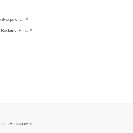
 ontwerpdienst.
▼
, Reclame, Print,
▼
ovincie Henegouwen.