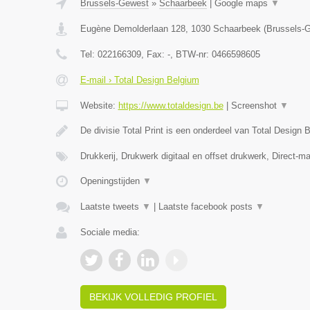
Brussels-Gewest
»
Schaarbeek
|
Google maps
▼
Eugène Demolderlaan 128
,
1030
Schaarbeek
(
Brussels-
Tel:
022166309
, Fax:
-
, BTW-nr:
0466598605
E-mail › Total Design Belgium
Website:
https://www.totaldesign.be
|
Screenshot
▼
De divisie Total Print is een onderdeel van Total Design
Drukkerij, Drukwerk digitaal en offset drukwerk, Direct-ma
Openingstijden
▼
Laatste tweets
▼
|
Laatste facebook posts
▼
Sociale media:
BEKIJK VOLLEDIG PROFIEL