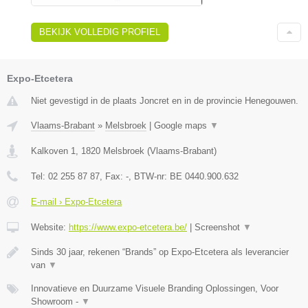
BEKIJK VOLLEDIG PROFIEL
Expo-Etcetera
Niet gevestigd in de plaats Joncret en in de provincie Henegouwen.
Vlaams-Brabant
»
Melsbroek
|
Google maps
▼
Kalkoven 1
,
1820
Melsbroek
(
Vlaams-Brabant
)
Tel:
02 255 87 87
, Fax:
-
, BTW-nr:
BE 0440.900.632
E-mail › Expo-Etcetera
Website:
https://www.expo-etcetera.be/
|
Screenshot
▼
Sinds 30 jaar, rekenen “Brands” op Expo-Etcetera als leverancier
van
▼
Innovatieve en Duurzame Visuele Branding Oplossingen, Voor
Showroom -
▼