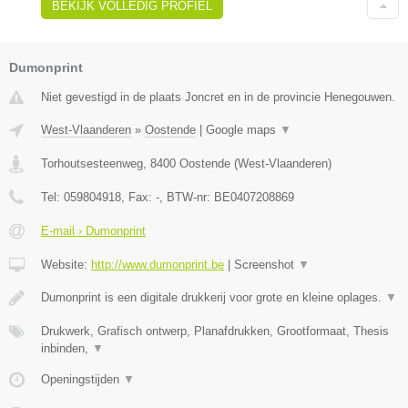
BEKIJK VOLLEDIG PROFIEL
Dumonprint
Niet gevestigd in de plaats Joncret en in de provincie Henegouwen.
West-Vlaanderen
»
Oostende
|
Google maps
▼
Torhoutsesteenweg
,
8400
Oostende
(
West-Vlaanderen
)
Tel:
059804918
, Fax:
-
, BTW-nr:
BE0407208869
E-mail › Dumonprint
Website:
http://www.dumonprint.be
|
Screenshot
▼
Dumonprint is een digitale drukkerij voor grote en kleine oplages.
▼
Drukwerk, Grafisch ontwerp, Planafdrukken, Grootformaat, Thesis
inbinden,
▼
Openingstijden
▼