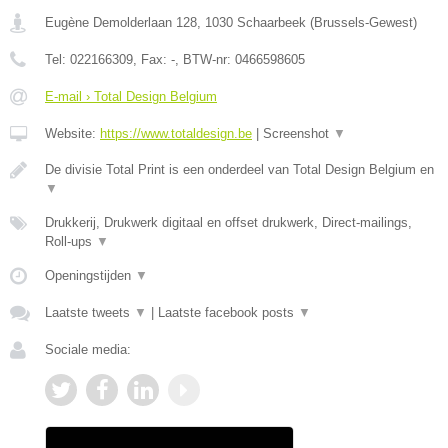
Eugène Demolderlaan 128
,
1030
Schaarbeek
(
Brussels-Gewest
)
Tel:
022166309
, Fax:
-
, BTW-nr:
0466598605
E-mail › Total Design Belgium
Website:
https://www.totaldesign.be
|
Screenshot
▼
De divisie Total Print is een onderdeel van Total Design Belgium en
▼
Drukkerij, Drukwerk digitaal en offset drukwerk, Direct-mailings,
Roll-ups
▼
Openingstijden
▼
Laatste tweets
▼
|
Laatste facebook posts
▼
Sociale media: