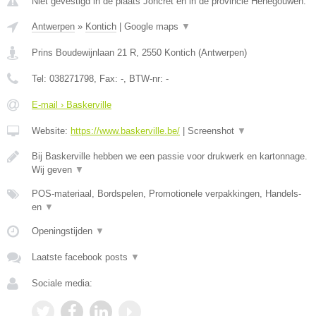
Niet gevestigd in de plaats Joncret en in de provincie Henegouwen.
Antwerpen
»
Kontich
|
Google maps
▼
Prins Boudewijnlaan 21 R
,
2550
Kontich
(
Antwerpen
)
Tel:
038271798
, Fax:
-
, BTW-nr:
-
E-mail › Baskerville
Website:
https://www.baskerville.be/
|
Screenshot
▼
Bij Baskerville hebben we een passie voor drukwerk en kartonnage.
Wij geven
▼
POS-materiaal, Bordspelen, Promotionele verpakkingen, Handels-
en
▼
Openingstijden
▼
Laatste facebook posts
▼
Sociale media: