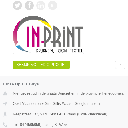
BEKIJK VOLLEDIG PROFIEL
Close Up Els Buys
Niet gevestigd in de plaats Joncret en in de provincie Henegouwen.
Oost-Vlaanderen
»
Sint Gillis Waas
|
Google maps
▼
Reepstraat 137
,
9170
Sint Gillis Waas
(
Oost-Vlaanderen
)
Tel:
0474565659
, Fax:
-
, BTW-nr:
-