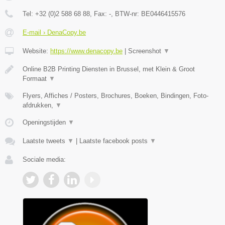
Tel:
+32 (0)2 588 68 88
, Fax:
-
, BTW-nr:
BE0446415576
E-mail › DenaCopy.be
Website:
https://www.denacopy.be
|
Screenshot
▼
Online B2B Printing Diensten in Brussel, met Klein & Groot
Formaat
▼
Flyers, Affiches / Posters, Brochures, Boeken, Bindingen, Foto-
afdrukken,
▼
Openingstijden
▼
Laatste tweets
▼
|
Laatste facebook posts
▼
Sociale media: