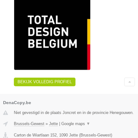
BEKIJK VOLLEDIG PROFIEL
DenaCopy.be
Niet gevestigd in de plaats Joncret en in de provincie Henegouwen.
Brussels-Gewest
»
Jette
|
Google maps
▼
Carton de Wiartlaan 152
,
1090
Jette
(
Brussels-Gewest
)