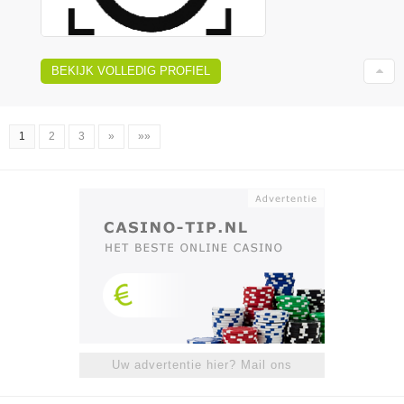
BEKIJK VOLLEDIG PROFIEL
1
2
3
»
»»
Uw advertentie hier? Mail ons