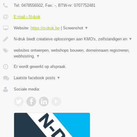
Tel:
0478556502
, Fax:
-
, BTW-nr:
0707752481
E-mail › N-druk
Website:
https://n-druk.be
|
Screenshot
▼
N-druk biedt creatieve oplossingen aan KMO's, zelfstandigen en
▼
websites ontwerpen, webshops bouwen, domeinnaam registreren,
webhosting,
▼
Er wordt gewerkt op afspraak.
Laatste facebook posts
▼
Sociale media: