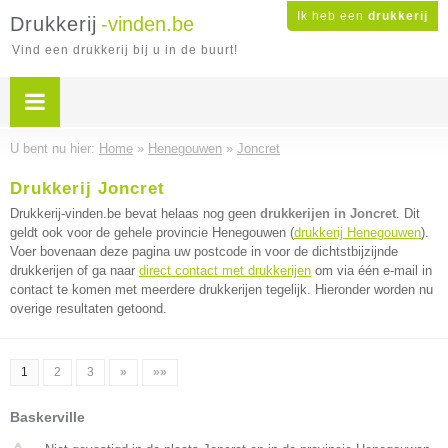
Ik heb een
drukkerij
Drukkerij
-vinden.be
Vind een drukkerij bij u in de buurt!
U bent nu hier:
Home
»
Henegouwen
»
Joncret
Drukkerij Joncret
Drukkerij-vinden.be bevat helaas nog geen
drukkerijen in Joncret
. Dit
geldt ook voor de gehele provincie Henegouwen (
drukkerij Henegouwen
).
Voer bovenaan deze pagina uw postcode in voor de dichtstbijzijnde
drukkerijen of ga naar
direct contact met drukkerijen
om via één e-mail in
contact te komen met meerdere drukkerijen tegelijk. Hieronder worden nu
overige resultaten getoond.
1
2
3
»
»»
Baskerville