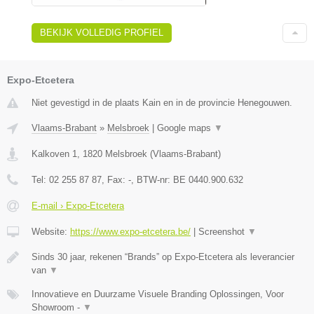
BEKIJK VOLLEDIG PROFIEL
Expo-Etcetera
Niet gevestigd in de plaats Kain en in de provincie Henegouwen.
Vlaams-Brabant
»
Melsbroek
|
Google maps
▼
Kalkoven 1
,
1820
Melsbroek
(
Vlaams-Brabant
)
Tel:
02 255 87 87
, Fax:
-
, BTW-nr:
BE 0440.900.632
E-mail › Expo-Etcetera
Website:
https://www.expo-etcetera.be/
|
Screenshot
▼
Sinds 30 jaar, rekenen “Brands” op Expo-Etcetera als leverancier
van
▼
Innovatieve en Duurzame Visuele Branding Oplossingen, Voor
Showroom -
▼