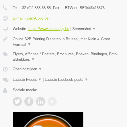
Tel:
+32 (0)2 588 68 88
, Fax:
-
, BTW-nr:
BE0446415576
E-mail › DenaCopy.be
Website:
https://www.denacopy.be
|
Screenshot
▼
Online B2B Printing Diensten in Brussel, met Klein & Groot
Formaat
▼
Flyers, Affiches / Posters, Brochures, Boeken, Bindingen, Foto-
afdrukken,
▼
Openingstijden
▼
Laatste tweets
▼
|
Laatste facebook posts
▼
Sociale media: