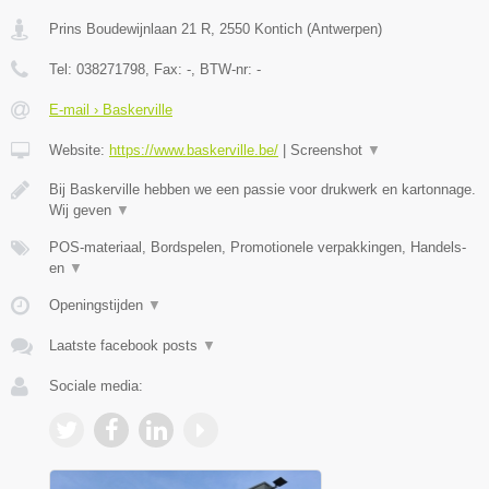
Prins Boudewijnlaan 21 R
,
2550
Kontich
(
Antwerpen
)
Tel:
038271798
, Fax:
-
, BTW-nr:
-
E-mail › Baskerville
Website:
https://www.baskerville.be/
|
Screenshot
▼
Bij Baskerville hebben we een passie voor drukwerk en kartonnage.
Wij geven
▼
POS-materiaal, Bordspelen, Promotionele verpakkingen, Handels-
en
▼
Openingstijden
▼
Laatste facebook posts
▼
Sociale media: