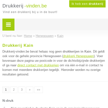
Ik heb een
drukkerij
Drukkerij
-vinden.be
Vind een drukkerij bij u in de buurt!
U bent nu hier:
Home
»
Henegouwen
»
Kain
Drukkerij Kain
Drukkerij-vinden.be bevat helaas nog geen
drukkerijen in Kain
. Dit geldt
ook voor de gehele provincie Henegouwen (
drukkerij Henegouwen
). Voer
bovenaan deze pagina uw postcode in voor de dichtstbijzijnde drukkerijen
of ga naar
direct contact met drukkerijen
om via één e-mail in contact te
komen met meerdere drukkerijen tegelijk. Hieronder worden nu overige
resultaten getoond.
1
2
3
»
»»
N-druk