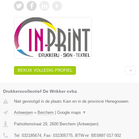
BEKIJK VOLLEDIG PROFIEL
Drukkerscollectief De Wrikker cvba
Niet gevestigd in de plaats Kain en in de provincie Henegouwen.
Antwerpen
»
Berchem
|
Google maps
▼
Patriottenstraat 29
,
2600
Berchem
(
Antwerpen
)
Tel:
032185674
, Fax:
032305775
, BTW-nr:
BE0897 017 002