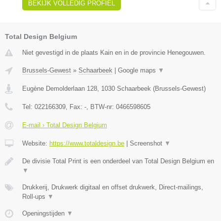
BEKIJK VOLLEDIG PROFIEL
Total Design Belgium
Niet gevestigd in de plaats Kain en in de provincie Henegouwen.
Brussels-Gewest
»
Schaarbeek
|
Google maps
▼
Eugène Demolderlaan 128
,
1030
Schaarbeek
(
Brussels-Gewest
)
Tel:
022166309
, Fax:
-
, BTW-nr:
0466598605
E-mail › Total Design Belgium
Website:
https://www.totaldesign.be
|
Screenshot
▼
De divisie Total Print is een onderdeel van Total Design Belgium en
▼
Drukkerij, Drukwerk digitaal en offset drukwerk, Direct-mailings,
Roll-ups
▼
Openingstijden
▼