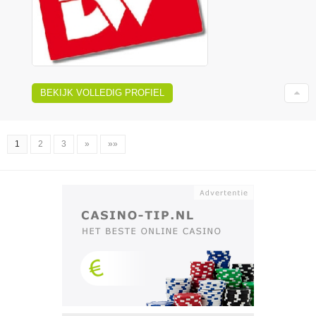
BEKIJK VOLLEDIG PROFIEL
1
2
3
»
»»