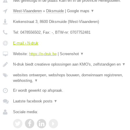
Niet gevestigd in de plaats Kain en in de provincie Henegouwen.
West-Vlaanderen
»
Diksmuide
|
Google maps
▼
Kiekenstraat 3
,
8600
Diksmuide
(
West-Vlaanderen
)
Tel:
0478556502
, Fax:
-
, BTW-nr:
0707752481
E-mail › N-druk
Website:
https://n-druk.be
|
Screenshot
▼
N-druk biedt creatieve oplossingen aan KMO's, zelfstandigen en
▼
websites ontwerpen, webshops bouwen, domeinnaam registreren,
webhosting,
▼
Er wordt gewerkt op afspraak.
Laatste facebook posts
▼
Sociale media: