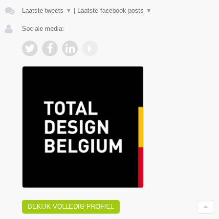
Laatste tweets
▼
|
Laatste facebook posts
▼
Sociale media:
BEKIJK VOLLEDIG PROFIEL