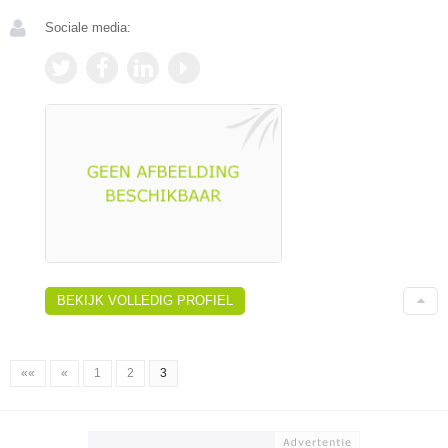
Sociale media:
BEKIJK VOLLEDIG PROFIEL
««
«
1
2
3