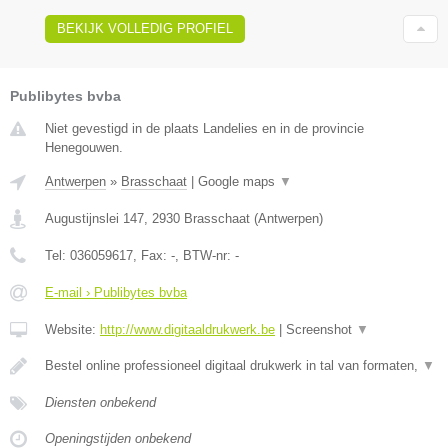
BEKIJK VOLLEDIG PROFIEL
Publibytes bvba
Niet gevestigd in de plaats Landelies en in de provincie
Henegouwen.
Antwerpen
»
Brasschaat
|
Google maps
▼
Augustijnslei 147
,
2930
Brasschaat
(
Antwerpen
)
Tel:
036059617
, Fax:
-
, BTW-nr:
-
E-mail › Publibytes bvba
Website:
http://www.digitaaldrukwerk.be
|
Screenshot
▼
Bestel online professioneel digitaal drukwerk in tal van formaten,
▼
Diensten onbekend
Openingstijden onbekend