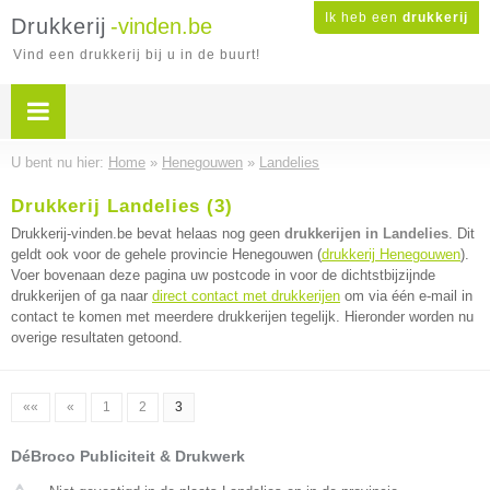
Ik heb een
drukkerij
Drukkerij
-vinden.be
Vind een drukkerij bij u in de buurt!
U bent nu hier:
Home
»
Henegouwen
»
Landelies
Drukkerij Landelies (3)
Drukkerij-vinden.be bevat helaas nog geen
drukkerijen in Landelies
. Dit
geldt ook voor de gehele provincie Henegouwen (
drukkerij Henegouwen
).
Voer bovenaan deze pagina uw postcode in voor de dichtstbijzijnde
drukkerijen of ga naar
direct contact met drukkerijen
om via één e-mail in
contact te komen met meerdere drukkerijen tegelijk. Hieronder worden nu
overige resultaten getoond.
««
«
1
2
3
DéBroco Publiciteit & Drukwerk