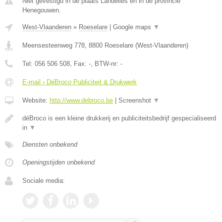
Niet gevestigd in de plaats Landelies en in de provincie
Henegouwen.
West-Vlaanderen
»
Roeselare
|
Google maps
▼
Meensesteenweg 778
,
8800
Roeselare
(
West-Vlaanderen
)
Tel:
056 506 508
, Fax:
-
, BTW-nr:
-
E-mail › DéBroco Publiciteit & Drukwerk
Website:
http://www.debroco.be
|
Screenshot
▼
déBroco is een kleine drukkerij en publiciteitsbedrijf gespecialiseerd
in
▼
Diensten onbekend
Openingstijden onbekend
Sociale media: