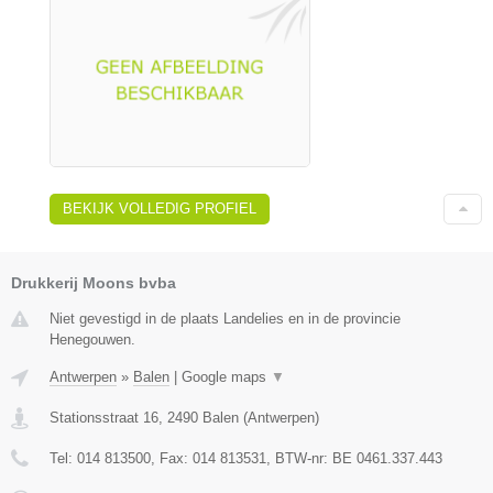
BEKIJK VOLLEDIG PROFIEL
Drukkerij Moons bvba
Niet gevestigd in de plaats Landelies en in de provincie
Henegouwen.
Antwerpen
»
Balen
|
Google maps
▼
Stationsstraat 16
,
2490
Balen
(
Antwerpen
)
Tel:
014 813500
, Fax:
014 813531
, BTW-nr:
BE 0461.337.443