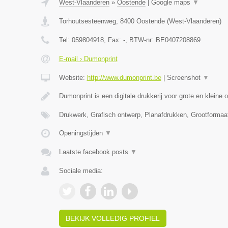
West-Vlaanderen
»
Oostende
|
Google maps
▼
Torhoutsesteenweg
,
8400
Oostende
(
West-Vlaanderen
)
Tel:
059804918
, Fax:
-
, BTW-nr:
BE0407208869
E-mail › Dumonprint
Website:
http://www.dumonprint.be
|
Screenshot
▼
Dumonprint is een digitale drukkerij voor grote en kleine 
Drukwerk, Grafisch ontwerp, Planafdrukken, Grootformaa
Openingstijden
▼
Laatste facebook posts
▼
Sociale media:
BEKIJK VOLLEDIG PROFIEL