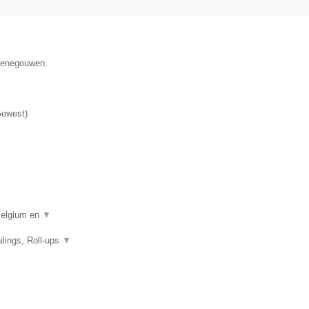
 Henegouwen.
Gewest
)
 Belgium en
▼
ilings, Roll-ups
▼