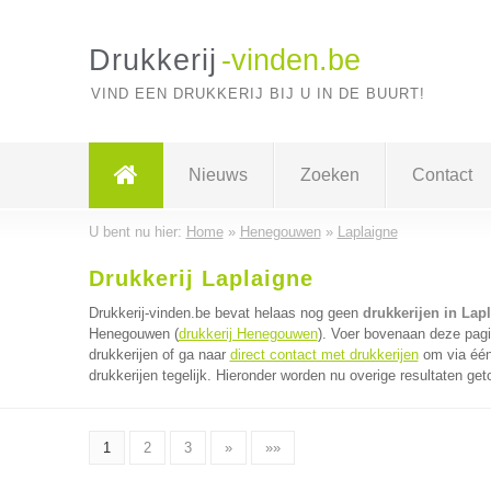
Drukkerij
-vinden.be
VIND EEN DRUKKERIJ BIJ U IN DE BUURT!
Nieuws
Zoeken
Contact
U bent nu hier:
Home
»
Henegouwen
»
Laplaigne
Drukkerij Laplaigne
Drukkerij-vinden.be bevat helaas nog geen
drukkerijen in Lap
Henegouwen (
drukkerij Henegouwen
). Voer bovenaan deze pagi
drukkerijen of ga naar
direct contact met drukkerijen
om via één
drukkerijen tegelijk. Hieronder worden nu overige resultaten get
1
2
3
»
»»