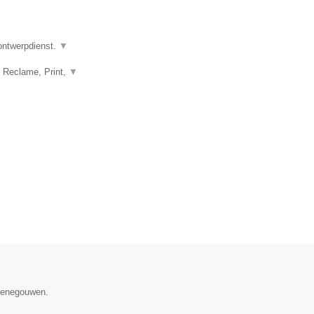
 ontwerpdienst.
▼
, Reclame, Print,
▼
 Henegouwen.