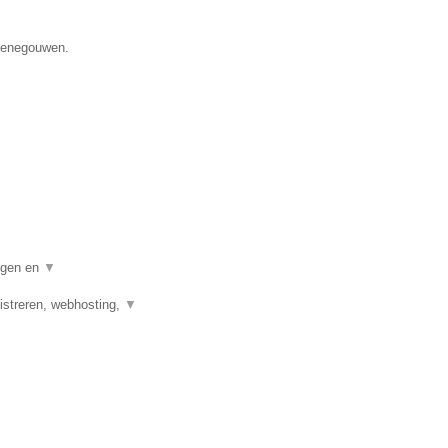
 Henegouwen.
digen en
▼
streren, webhosting,
▼