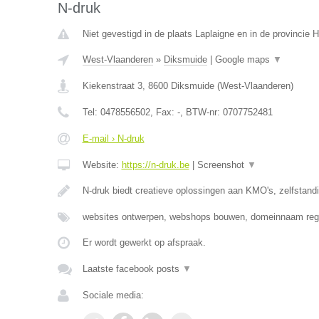
N-druk
Niet gevestigd in de plaats Laplaigne en in de provincie
West-Vlaanderen
»
Diksmuide
|
Google maps
▼
Kiekenstraat 3
,
8600
Diksmuide
(
West-Vlaanderen
)
Tel:
0478556502
, Fax:
-
, BTW-nr:
0707752481
E-mail › N-druk
Website:
https://n-druk.be
|
Screenshot
▼
N-druk biedt creatieve oplossingen aan KMO's, zelfstan
websites ontwerpen, webshops bouwen, domeinnaam regi
Er wordt gewerkt op afspraak.
Laatste facebook posts
▼
Sociale media: