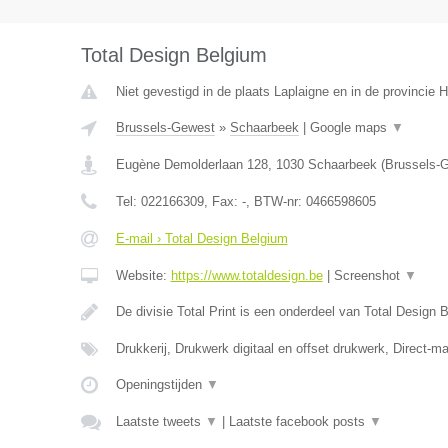
Total Design Belgium
Niet gevestigd in de plaats Laplaigne en in de provincie
Brussels-Gewest
»
Schaarbeek
|
Google maps
▼
Eugène Demolderlaan 128
,
1030
Schaarbeek
(
Brussels-
Tel:
022166309
, Fax:
-
, BTW-nr:
0466598605
E-mail › Total Design Belgium
Website:
https://www.totaldesign.be
|
Screenshot
▼
De divisie Total Print is een onderdeel van Total Design
Drukkerij, Drukwerk digitaal en offset drukwerk, Direct-ma
Openingstijden
▼
Laatste tweets
▼
|
Laatste facebook posts
▼