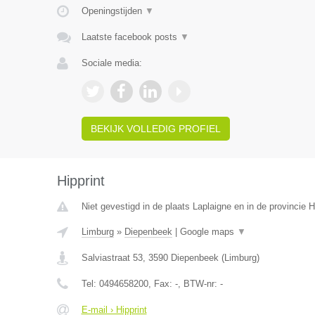
Openingstijden
▼
Laatste facebook posts
▼
Sociale media:
BEKIJK VOLLEDIG PROFIEL
Hipprint
Niet gevestigd in de plaats Laplaigne en in de provincie
Limburg
»
Diepenbeek
|
Google maps
▼
Salviastraat 53
,
3590
Diepenbeek
(
Limburg
)
Tel:
0494658200
, Fax:
-
, BTW-nr:
-
E-mail › Hipprint