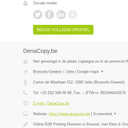
Sociale media:
BEKIJK VOLLEDIG PROFIEL
DenaCopy.be
Niet gevestigd in de plaats Laplaigne en in de provincie
Brussels-Gewest
»
Jette
|
Google maps
▼
Carton de Wiartlaan 152
,
1090
Jette
(
Brussels-Gewest
)
Tel:
+32 (0)2 588 68 88
, Fax:
-
, BTW-nr:
BE0446415576
E-mail › DenaCopy.be
Website:
https://www.denacopy.be
|
Screenshot
▼
Online B2B Printing Diensten in Brussel, met Klein & Gr