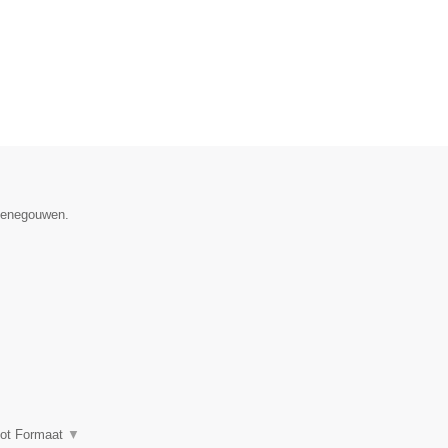
 Henegouwen.
oot Formaat
▼