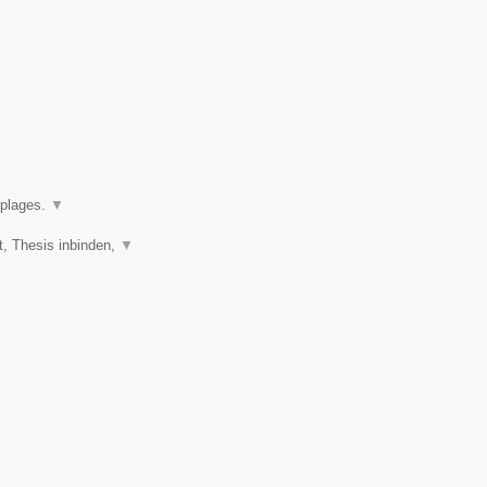
oplages.
▼
t, Thesis inbinden,
▼