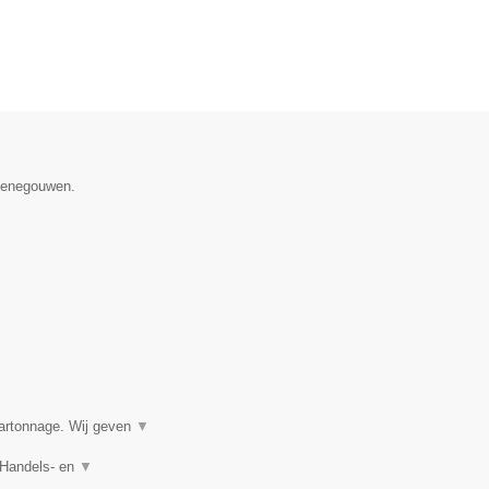
 Henegouwen.
kartonnage. Wij geven
▼
 Handels- en
▼