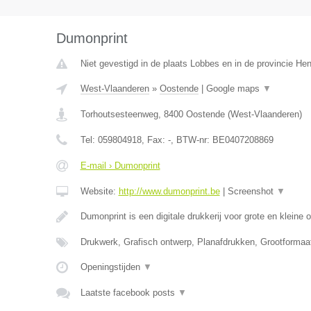
Dumonprint
Niet gevestigd in de plaats Lobbes en in de provincie H
West-Vlaanderen
»
Oostende
|
Google maps
▼
Torhoutsesteenweg
,
8400
Oostende
(
West-Vlaanderen
)
Tel:
059804918
, Fax:
-
, BTW-nr:
BE0407208869
E-mail › Dumonprint
Website:
http://www.dumonprint.be
|
Screenshot
▼
Dumonprint is een digitale drukkerij voor grote en kleine 
Drukwerk, Grafisch ontwerp, Planafdrukken, Grootformaa
Openingstijden
▼
Laatste facebook posts
▼