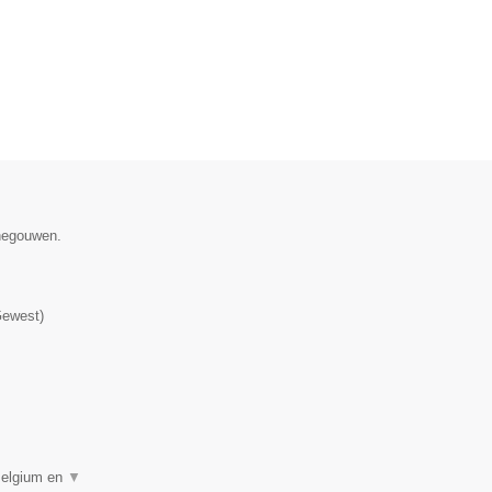
enegouwen.
Gewest
)
 Belgium en
▼