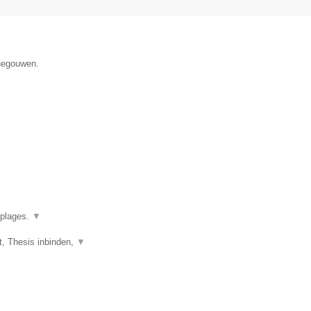
enegouwen.
oplages.
▼
t, Thesis inbinden,
▼