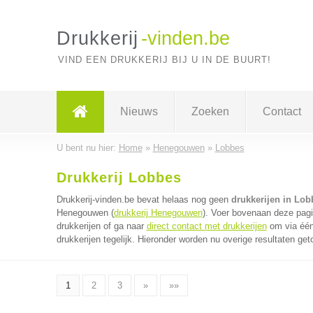
Drukkerij
-vinden.be
VIND EEN DRUKKERIJ BIJ U IN DE BUURT!
Nieuws
Zoeken
Contact
U bent nu hier:
Home
»
Henegouwen
»
Lobbes
Drukkerij Lobbes
Drukkerij-vinden.be bevat helaas nog geen
drukkerijen in Lob
Henegouwen (
drukkerij Henegouwen
). Voer bovenaan deze pagi
drukkerijen of ga naar
direct contact met drukkerijen
om via één
drukkerijen tegelijk. Hieronder worden nu overige resultaten get
1
2
3
»
»»