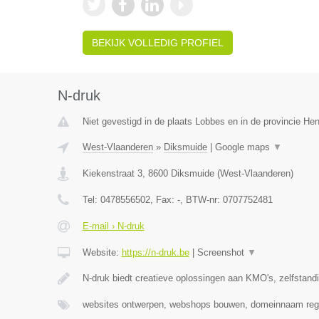
BEKIJK VOLLEDIG PROFIEL
N-druk
Niet gevestigd in de plaats Lobbes en in de provincie H
West-Vlaanderen
»
Diksmuide
|
Google maps
▼
Kiekenstraat 3
,
8600
Diksmuide
(
West-Vlaanderen
)
Tel:
0478556502
, Fax:
-
, BTW-nr:
0707752481
E-mail › N-druk
Website:
https://n-druk.be
|
Screenshot
▼
N-druk biedt creatieve oplossingen aan KMO's, zelfstan
websites ontwerpen, webshops bouwen, domeinnaam regi