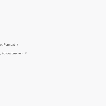
oot Formaat
▼
n, Foto-afdrukken,
▼