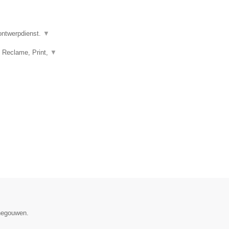
 ontwerpdienst.
▼
, Reclame, Print,
▼
enegouwen.