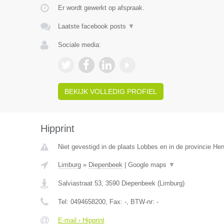
Er wordt gewerkt op afspraak.
Laatste facebook posts
▼
Sociale media:
BEKIJK VOLLEDIG PROFIEL
Hipprint
Niet gevestigd in de plaats Lobbes en in de provincie H
Limburg
»
Diepenbeek
|
Google maps
▼
Salviastraat 53
,
3590
Diepenbeek
(
Limburg
)
Tel:
0494658200
, Fax:
-
, BTW-nr:
-
E-mail › Hipprint