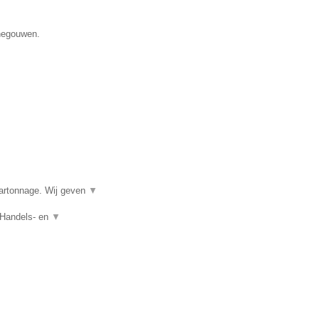
enegouwen.
kartonnage. Wij geven
▼
 Handels- en
▼