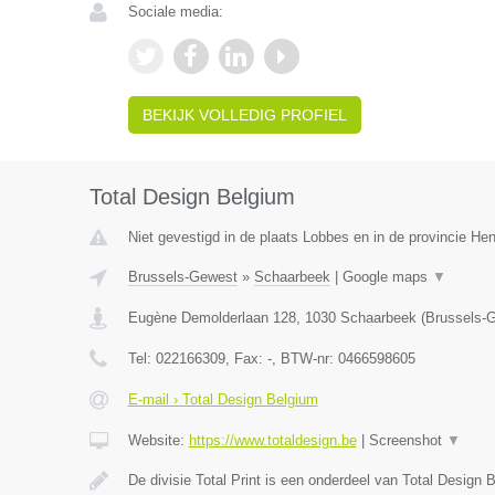
Sociale media:
BEKIJK VOLLEDIG PROFIEL
Total Design Belgium
Niet gevestigd in de plaats Lobbes en in de provincie H
Brussels-Gewest
»
Schaarbeek
|
Google maps
▼
Eugène Demolderlaan 128
,
1030
Schaarbeek
(
Brussels-
Tel:
022166309
, Fax:
-
, BTW-nr:
0466598605
E-mail › Total Design Belgium
Website:
https://www.totaldesign.be
|
Screenshot
▼
De divisie Total Print is een onderdeel van Total Design