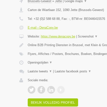
Brussels-Gewest
»
Jette
|
Google maps
▼
Carton de Wiartlaan 152
,
1090
Jette
(
Brussels-Gewest
)
Tel:
+32 (0)2 588 68 88
, Fax:
-
, BTW-nr:
BE0446415576
E-mail › DenaCopy.be
Website:
https://www.denacopy.be
|
Screenshot
▼
Online B2B Printing Diensten in Brussel, met Klein & Gr
Flyers, Affiches / Posters, Brochures, Boeken, Bindinge
Openingstijden
▼
Laatste tweets
▼
|
Laatste facebook posts
▼
Sociale media:
BEKIJK VOLLEDIG PROFIEL