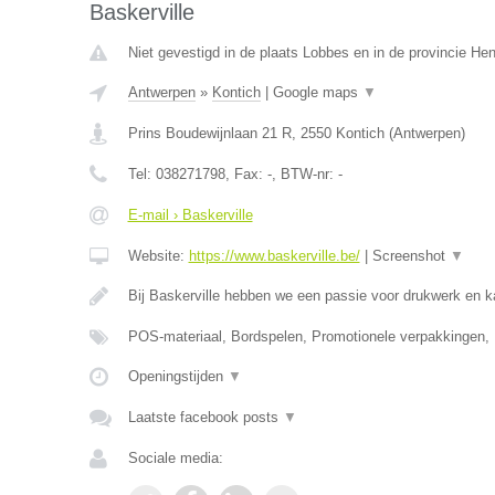
Baskerville
Niet gevestigd in de plaats Lobbes en in de provincie H
Antwerpen
»
Kontich
|
Google maps
▼
Prins Boudewijnlaan 21 R
,
2550
Kontich
(
Antwerpen
)
Tel:
038271798
, Fax:
-
, BTW-nr:
-
E-mail › Baskerville
Website:
https://www.baskerville.be/
|
Screenshot
▼
Bij Baskerville hebben we een passie voor drukwerk en 
POS-materiaal, Bordspelen, Promotionele verpakkingen,
Openingstijden
▼
Laatste facebook posts
▼
Sociale media: