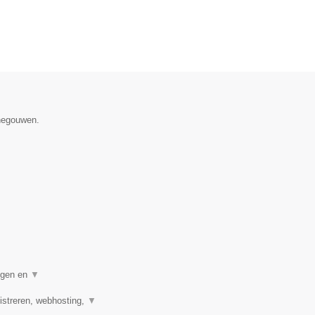
enegouwen.
digen en
▼
streren, webhosting,
▼