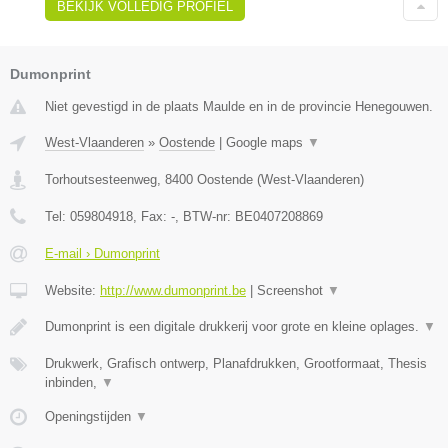
BEKIJK VOLLEDIG PROFIEL
Dumonprint
Niet gevestigd in de plaats Maulde en in de provincie Henegouwen.
West-Vlaanderen
»
Oostende
|
Google maps
▼
Torhoutsesteenweg
,
8400
Oostende
(
West-Vlaanderen
)
Tel:
059804918
, Fax:
-
, BTW-nr:
BE0407208869
E-mail › Dumonprint
Website:
http://www.dumonprint.be
|
Screenshot
▼
Dumonprint is een digitale drukkerij voor grote en kleine oplages.
▼
Drukwerk, Grafisch ontwerp, Planafdrukken, Grootformaat, Thesis
inbinden,
▼
Openingstijden
▼