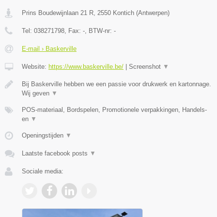
Prins Boudewijnlaan 21 R
,
2550
Kontich
(
Antwerpen
)
Tel:
038271798
, Fax:
-
, BTW-nr:
-
E-mail › Baskerville
Website:
https://www.baskerville.be/
|
Screenshot
▼
Bij Baskerville hebben we een passie voor drukwerk en kartonnage.
Wij geven
▼
POS-materiaal, Bordspelen, Promotionele verpakkingen, Handels-
en
▼
Openingstijden
▼
Laatste facebook posts
▼
Sociale media: