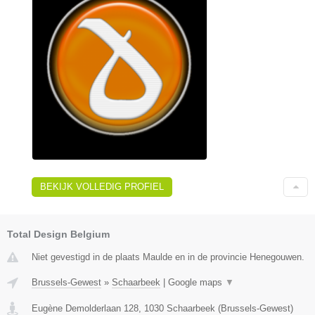
BEKIJK VOLLEDIG PROFIEL
Total Design Belgium
Niet gevestigd in de plaats Maulde en in de provincie Henegouwen.
Brussels-Gewest
»
Schaarbeek
|
Google maps
▼
Eugène Demolderlaan 128
,
1030
Schaarbeek
(
Brussels-Gewest
)