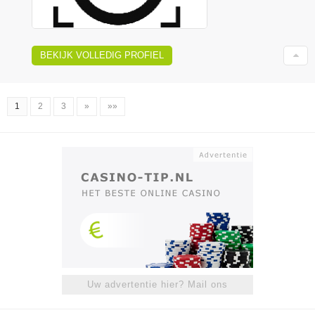
BEKIJK VOLLEDIG PROFIEL
1
2
3
»
»»
Uw advertentie hier? Mail ons