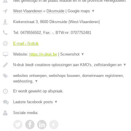
Niet gevestigd in de plaats Maulde en in de provincie Henegouwen.
West-Vlaanderen
»
Diksmuide
|
Google maps
▼
Kiekenstraat 3
,
8600
Diksmuide
(
West-Vlaanderen
)
Tel:
0478556502
, Fax:
-
, BTW-nr:
0707752481
E-mail › N-druk
Website:
https://n-druk.be
|
Screenshot
▼
N-druk biedt creatieve oplossingen aan KMO's, zelfstandigen en
▼
websites ontwerpen, webshops bouwen, domeinnaam registreren,
webhosting,
▼
Er wordt gewerkt op afspraak.
Laatste facebook posts
▼
Sociale media: