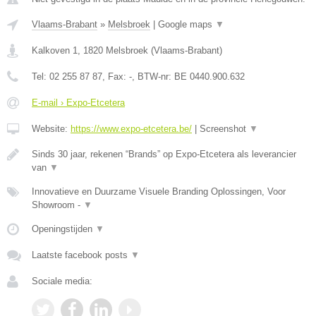
Vlaams-Brabant
»
Melsbroek
|
Google maps
▼
Kalkoven 1
,
1820
Melsbroek
(
Vlaams-Brabant
)
Tel:
02 255 87 87
, Fax:
-
, BTW-nr:
BE 0440.900.632
E-mail › Expo-Etcetera
Website:
https://www.expo-etcetera.be/
|
Screenshot
▼
Sinds 30 jaar, rekenen “Brands” op Expo-Etcetera als leverancier
van
▼
Innovatieve en Duurzame Visuele Branding Oplossingen, Voor
Showroom -
▼
Openingstijden
▼
Laatste facebook posts
▼
Sociale media: