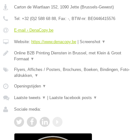
Carton de Wiartlaan 152
,
1090
Jette
(
Brussels-Gewest
)
Tel:
+32 (0)2 588 68 88
, Fax:
-
, BTW-nr:
BE0446415576
E-mail › DenaCopy.be
Website:
https://www.denacopy.be
|
Screenshot
▼
Online B2B Printing Diensten in Brussel, met Klein & Groot
Formaat
▼
Flyers, Affiches / Posters, Brochures, Boeken, Bindingen, Foto-
afdrukken,
▼
Openingstijden
▼
Laatste tweets
▼
|
Laatste facebook posts
▼
Sociale media: