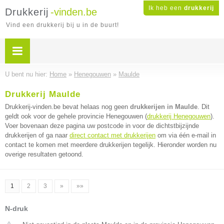
Ik heb een
drukkerij
Drukkerij
-vinden.be
Vind een drukkerij bij u in de buurt!
U bent nu hier:
Home
»
Henegouwen
»
Maulde
Drukkerij Maulde
Drukkerij-vinden.be bevat helaas nog geen
drukkerijen in Maulde
. Dit
geldt ook voor de gehele provincie Henegouwen (
drukkerij Henegouwen
).
Voer bovenaan deze pagina uw postcode in voor de dichtstbijzijnde
drukkerijen of ga naar
direct contact met drukkerijen
om via één e-mail in
contact te komen met meerdere drukkerijen tegelijk. Hieronder worden nu
overige resultaten getoond.
1
2
3
»
»»
N-druk