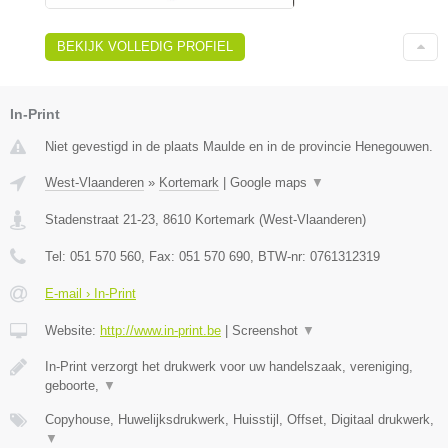
BEKIJK VOLLEDIG PROFIEL
In-Print
Niet gevestigd in de plaats Maulde en in de provincie Henegouwen.
West-Vlaanderen
»
Kortemark
|
Google maps
▼
Stadenstraat 21-23
,
8610
Kortemark
(
West-Vlaanderen
)
Tel:
051 570 560
, Fax:
051 570 690
, BTW-nr:
0761312319
E-mail › In-Print
Website:
http://www.in-print.be
|
Screenshot
▼
In-Print verzorgt het drukwerk voor uw handelszaak, vereniging,
geboorte,
▼
Copyhouse, Huwelijksdrukwerk, Huisstijl, Offset, Digitaal drukwerk,
▼