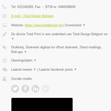
Tel:
022166309
, Fax:
-
, BTW-nr:
0466598605
E-mail › Total Design Belgium
Website:
https://www.totaldesign.be
|
Screenshot
▼
De divisie Total Print is een onderdeel van Total Design Belgium en
▼
Drukkerij, Drukwerk digitaal en offset drukwerk, Direct-mailings,
Roll-ups
▼
Openingstijden
▼
Laatste tweets
▼
|
Laatste facebook posts
▼
Sociale media: