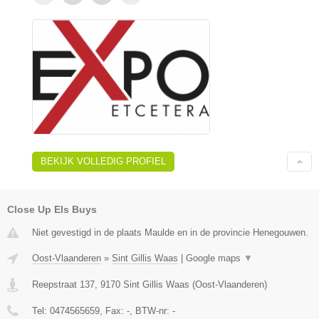
BEKIJK VOLLEDIG PROFIEL
Close Up Els Buys
Niet gevestigd in de plaats Maulde en in de provincie Henegouwen.
Oost-Vlaanderen
»
Sint Gillis Waas
|
Google maps
▼
Reepstraat 137
,
9170
Sint Gillis Waas
(
Oost-Vlaanderen
)
Tel:
0474565659
, Fax:
-
, BTW-nr:
-