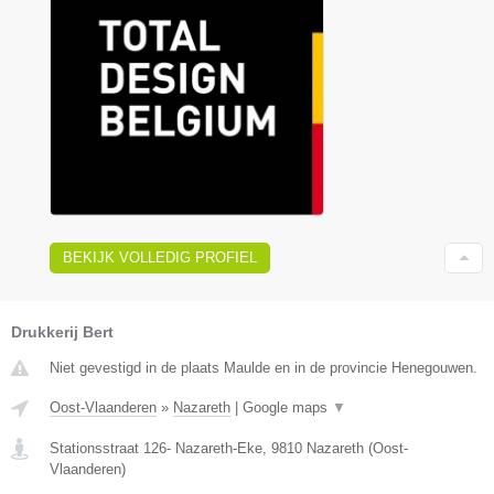
BEKIJK VOLLEDIG PROFIEL
Drukkerij Bert
Niet gevestigd in de plaats Maulde en in de provincie Henegouwen.
Oost-Vlaanderen
»
Nazareth
|
Google maps
▼
Stationsstraat 126- Nazareth-Eke
,
9810
Nazareth
(
Oost-
Vlaanderen
)