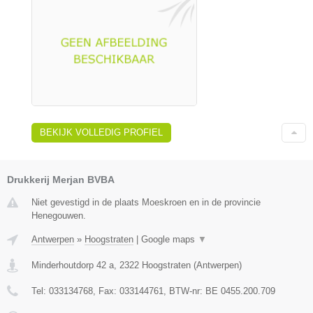
BEKIJK VOLLEDIG PROFIEL
Drukkerij Merjan BVBA
Niet gevestigd in de plaats Moeskroen en in de provincie
Henegouwen.
Antwerpen
»
Hoogstraten
|
Google maps
▼
Minderhoutdorp 42 a
,
2322
Hoogstraten
(
Antwerpen
)
Tel:
033134768
, Fax:
033144761
, BTW-nr:
BE 0455.200.709