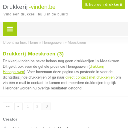
Ik heb een
drukkerij
Drukkerij
-vinden.be
Vind een drukkerij bij u in de buurt!
U bent nu hier:
Home
»
Henegouwen
»
Moeskroen
Drukkerij Moeskroen (3)
Drukkerij-vinden.be bevat helaas nog geen
drukkerijen in Moeskroen
.
Dit geldt ook voor de gehele provincie Henegouwen (
drukkerij
Henegouwen
). Voer bovenaan deze pagina uw postcode in voor de
dichtstbijzijnde drukkerijen of ga naar
direct contact met drukkerijen
om
via één e-mail in contact te komen met meerdere drukkerijen tegelijk.
Hieronder worden nu overige resultaten getoond.
««
«
1
2
3
Creafor