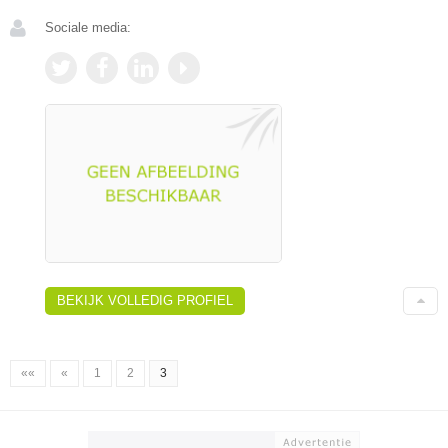
Sociale media:
BEKIJK VOLLEDIG PROFIEL
««
«
1
2
3