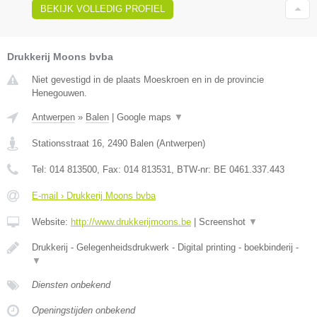
BEKIJK VOLLEDIG PROFIEL
Drukkerij Moons bvba
Niet gevestigd in de plaats Moeskroen en in de provincie
Henegouwen.
Antwerpen
»
Balen
|
Google maps
▼
Stationsstraat 16
,
2490
Balen
(
Antwerpen
)
Tel:
014 813500
, Fax:
014 813531
, BTW-nr:
BE 0461.337.443
E-mail › Drukkerij Moons bvba
Website:
http://www.drukkerijmoons.be
|
Screenshot
▼
Drukkerij - Gelegenheidsdrukwerk - Digital printing - boekbinderij -
▼
Diensten onbekend
Openingstijden onbekend