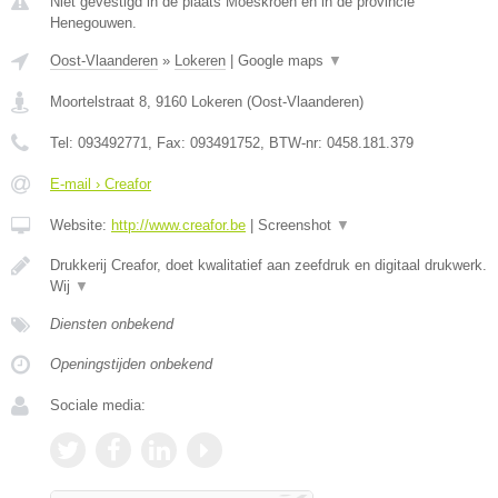
Niet gevestigd in de plaats Moeskroen en in de provincie
Henegouwen.
Oost-Vlaanderen
»
Lokeren
|
Google maps
▼
Moortelstraat 8
,
9160
Lokeren
(
Oost-Vlaanderen
)
Tel:
093492771
, Fax:
093491752
, BTW-nr:
0458.181.379
E-mail › Creafor
Website:
http://www.creafor.be
|
Screenshot
▼
Drukkerij Creafor, doet kwalitatief aan zeefdruk en digitaal drukwerk.
Wij
▼
Diensten onbekend
Openingstijden onbekend
Sociale media: