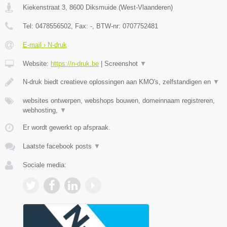
Kiekenstraat 3
,
8600
Diksmuide
(
West-Vlaanderen
)
Tel:
0478556502
, Fax:
-
, BTW-nr:
0707752481
E-mail › N-druk
Website:
https://n-druk.be
|
Screenshot
▼
N-druk biedt creatieve oplossingen aan KMO's, zelfstandigen en
▼
websites ontwerpen, webshops bouwen, domeinnaam registreren,
webhosting,
▼
Er wordt gewerkt op afspraak.
Laatste facebook posts
▼
Sociale media: