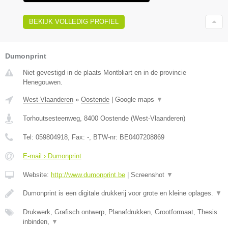
BEKIJK VOLLEDIG PROFIEL
Dumonprint
Niet gevestigd in de plaats Montbliart en in de provincie
Henegouwen.
West-Vlaanderen
»
Oostende
|
Google maps
▼
Torhoutsesteenweg
,
8400
Oostende
(
West-Vlaanderen
)
Tel:
059804918
, Fax:
-
, BTW-nr:
BE0407208869
E-mail › Dumonprint
Website:
http://www.dumonprint.be
|
Screenshot
▼
Dumonprint is een digitale drukkerij voor grote en kleine oplages.
▼
Drukwerk, Grafisch ontwerp, Planafdrukken, Grootformaat, Thesis
inbinden,
▼