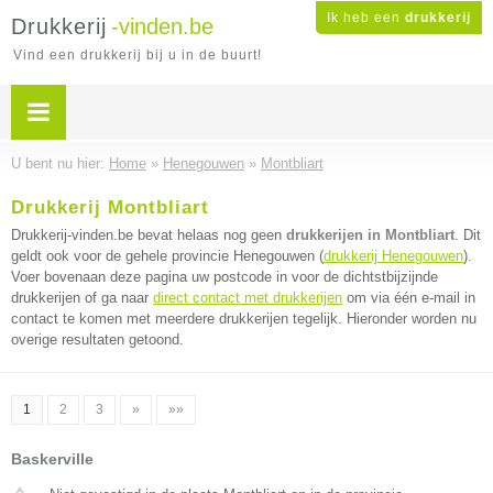
Ik heb een
drukkerij
Drukkerij
-vinden.be
Vind een drukkerij bij u in de buurt!
U bent nu hier:
Home
»
Henegouwen
»
Montbliart
Drukkerij Montbliart
Drukkerij-vinden.be bevat helaas nog geen
drukkerijen in Montbliart
. Dit
geldt ook voor de gehele provincie Henegouwen (
drukkerij Henegouwen
).
Voer bovenaan deze pagina uw postcode in voor de dichtstbijzijnde
drukkerijen of ga naar
direct contact met drukkerijen
om via één e-mail in
contact te komen met meerdere drukkerijen tegelijk. Hieronder worden nu
overige resultaten getoond.
1
2
3
»
»»
Baskerville