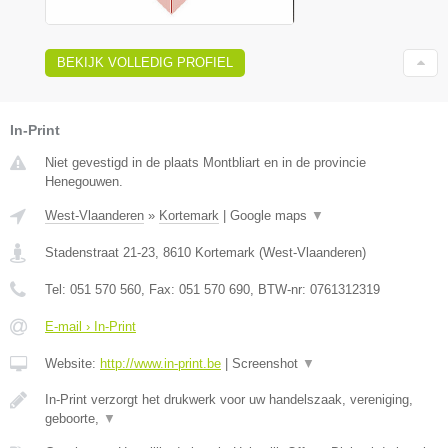
BEKIJK VOLLEDIG PROFIEL
In-Print
Niet gevestigd in de plaats Montbliart en in de provincie
Henegouwen.
West-Vlaanderen
»
Kortemark
|
Google maps
▼
Stadenstraat 21-23
,
8610
Kortemark
(
West-Vlaanderen
)
Tel:
051 570 560
, Fax:
051 570 690
, BTW-nr:
0761312319
E-mail › In-Print
Website:
http://www.in-print.be
|
Screenshot
▼
In-Print verzorgt het drukwerk voor uw handelszaak, vereniging,
geboorte,
▼