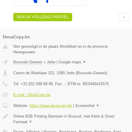
BEKIJK VOLLEDIG PROFIEL
DenaCopy.be
Niet gevestigd in de plaats Montbliart en in de provincie
Henegouwen.
Brussels-Gewest
»
Jette
|
Google maps
▼
Carton de Wiartlaan 152
,
1090
Jette
(
Brussels-Gewest
)
Tel:
+32 (0)2 588 68 88
, Fax:
-
, BTW-nr:
BE0446415576
E-mail › DenaCopy.be
Website:
https://www.denacopy.be
|
Screenshot
▼
Online B2B Printing Diensten in Brussel, met Klein & Groot
Formaat
▼
Flyers, Affiches / Posters, Brochures, Boeken, Bindingen, Foto-