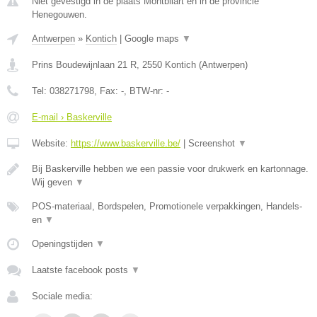
Niet gevestigd in de plaats Montbliart en in de provincie
Henegouwen.
Antwerpen
»
Kontich
|
Google maps
▼
Prins Boudewijnlaan 21 R
,
2550
Kontich
(
Antwerpen
)
Tel:
038271798
, Fax:
-
, BTW-nr:
-
E-mail › Baskerville
Website:
https://www.baskerville.be/
|
Screenshot
▼
Bij Baskerville hebben we een passie voor drukwerk en kartonnage.
Wij geven
▼
POS-materiaal, Bordspelen, Promotionele verpakkingen, Handels-
en
▼
Openingstijden
▼
Laatste facebook posts
▼
Sociale media: