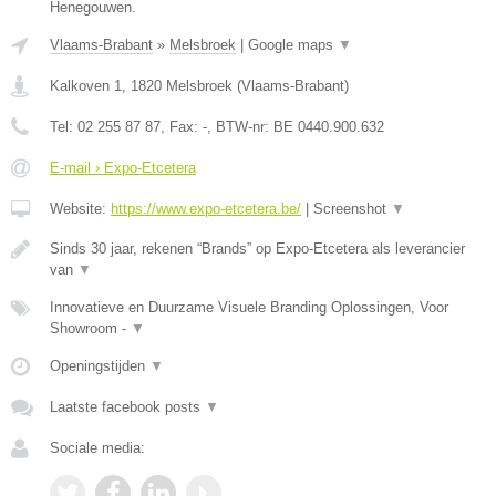
Henegouwen.
Vlaams-Brabant
»
Melsbroek
|
Google maps
▼
Kalkoven 1
,
1820
Melsbroek
(
Vlaams-Brabant
)
Tel:
02 255 87 87
, Fax:
-
, BTW-nr:
BE 0440.900.632
E-mail › Expo-Etcetera
Website:
https://www.expo-etcetera.be/
|
Screenshot
▼
Sinds 30 jaar, rekenen “Brands” op Expo-Etcetera als leverancier
van
▼
Innovatieve en Duurzame Visuele Branding Oplossingen, Voor
Showroom -
▼
Openingstijden
▼
Laatste facebook posts
▼
Sociale media: