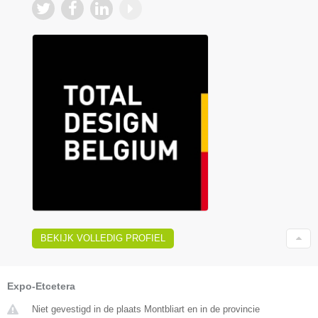
BEKIJK VOLLEDIG PROFIEL
Expo-Etcetera
Niet gevestigd in de plaats Montbliart en in de provincie