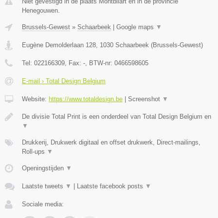
Niet gevestigd in de plaats Montbliart en in de provincie
Henegouwen.
Brussels-Gewest
»
Schaarbeek
|
Google maps
▼
Eugène Demolderlaan 128
,
1030
Schaarbeek
(
Brussels-Gewest
)
Tel:
022166309
, Fax:
-
, BTW-nr:
0466598605
E-mail › Total Design Belgium
Website:
https://www.totaldesign.be
|
Screenshot
▼
De divisie Total Print is een onderdeel van Total Design Belgium en
▼
Drukkerij, Drukwerk digitaal en offset drukwerk, Direct-mailings,
Roll-ups
▼
Openingstijden
▼
Laatste tweets
▼
|
Laatste facebook posts
▼
Sociale media: