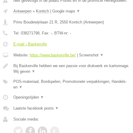
Niet gevestigd in de plaats Pottes en in de provincie Henegouwen.
Antwerpen
»
Kontich
|
Google maps
▼
Prins Boudewijnlaan 21 R
,
2550
Kontich
(
Antwerpen
)
Tel:
038271798
, Fax:
-
, BTW-nr:
-
E-mail › Baskerville
Website:
https://www.baskerville.be/
|
Screenshot
▼
Bij Baskerville hebben we een passie voor drukwerk en kartonnage.
Wij geven
▼
POS-materiaal, Bordspelen, Promotionele verpakkingen, Handels-
en
▼
Openingstijden
▼
Laatste facebook posts
▼
Sociale media: