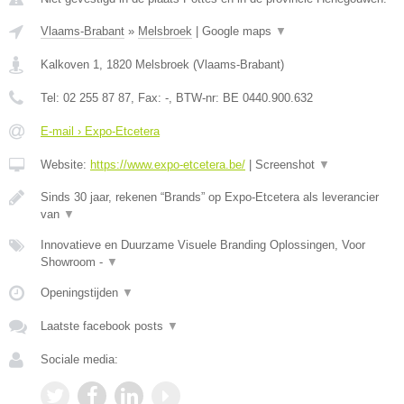
Vlaams-Brabant
»
Melsbroek
|
Google maps
▼
Kalkoven 1
,
1820
Melsbroek
(
Vlaams-Brabant
)
Tel:
02 255 87 87
, Fax:
-
, BTW-nr:
BE 0440.900.632
E-mail › Expo-Etcetera
Website:
https://www.expo-etcetera.be/
|
Screenshot
▼
Sinds 30 jaar, rekenen “Brands” op Expo-Etcetera als leverancier
van
▼
Innovatieve en Duurzame Visuele Branding Oplossingen, Voor
Showroom -
▼
Openingstijden
▼
Laatste facebook posts
▼
Sociale media: