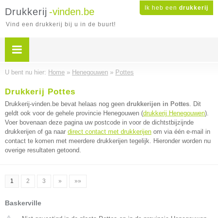
Ik heb een
drukkerij
Drukkerij
-vinden.be
Vind een drukkerij bij u in de buurt!
U bent nu hier:
Home
»
Henegouwen
»
Pottes
Drukkerij Pottes
Drukkerij-vinden.be bevat helaas nog geen
drukkerijen in Pottes
. Dit
geldt ook voor de gehele provincie Henegouwen (
drukkerij Henegouwen
).
Voer bovenaan deze pagina uw postcode in voor de dichtstbijzijnde
drukkerijen of ga naar
direct contact met drukkerijen
om via één e-mail in
contact te komen met meerdere drukkerijen tegelijk. Hieronder worden nu
overige resultaten getoond.
1
2
3
»
»»
Baskerville