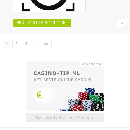
BEKIJK VOLLEDIG PROFIEL
1
2
3
»
»»
Uw advertentie hier? Mail ons