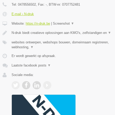
Tel:
0478556502
, Fax:
-
, BTW-nr:
0707752481
E-mail › N-druk
Website:
https://n-druk.be
|
Screenshot
▼
N-druk biedt creatieve oplossingen aan KMO's, zelfstandigen en
▼
websites ontwerpen, webshops bouwen, domeinnaam registreren,
webhosting,
▼
Er wordt gewerkt op afspraak.
Laatste facebook posts
▼
Sociale media: