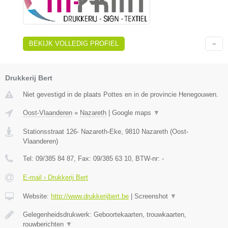
BEKIJK VOLLEDIG PROFIEL
Drukkerij Bert
Niet gevestigd in de plaats Pottes en in de provincie Henegouwen.
Oost-Vlaanderen
»
Nazareth
|
Google maps
▼
Stationsstraat 126- Nazareth-Eke
,
9810
Nazareth
(
Oost-
Vlaanderen
)
Tel:
09/385 84 87
, Fax:
09/385 63 10
, BTW-nr:
-
E-mail › Drukkerij Bert
Website:
http://www.drukkerijbert.be
|
Screenshot
▼
Gelegenheidsdrukwerk: Geboortekaarten, trouwkaarten,
rouwberichten
▼