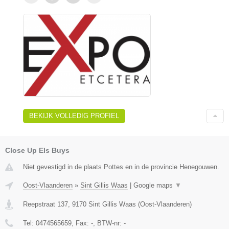
BEKIJK VOLLEDIG PROFIEL
Close Up Els Buys
Niet gevestigd in de plaats Pottes en in de provincie Henegouwen.
Oost-Vlaanderen
»
Sint Gillis Waas
|
Google maps
▼
Reepstraat 137
,
9170
Sint Gillis Waas
(
Oost-Vlaanderen
)
Tel:
0474565659
, Fax:
-
, BTW-nr:
-