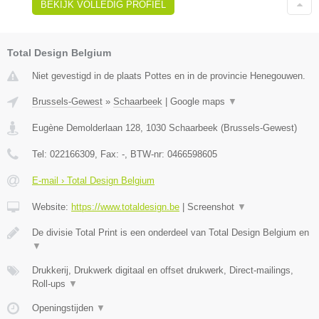
BEKIJK VOLLEDIG PROFIEL
Total Design Belgium
Niet gevestigd in de plaats Pottes en in de provincie Henegouwen.
Brussels-Gewest
»
Schaarbeek
|
Google maps
▼
Eugène Demolderlaan 128
,
1030
Schaarbeek
(
Brussels-Gewest
)
Tel:
022166309
, Fax:
-
, BTW-nr:
0466598605
E-mail › Total Design Belgium
Website:
https://www.totaldesign.be
|
Screenshot
▼
De divisie Total Print is een onderdeel van Total Design Belgium en
▼
Drukkerij, Drukwerk digitaal en offset drukwerk, Direct-mailings,
Roll-ups
▼
Openingstijden
▼