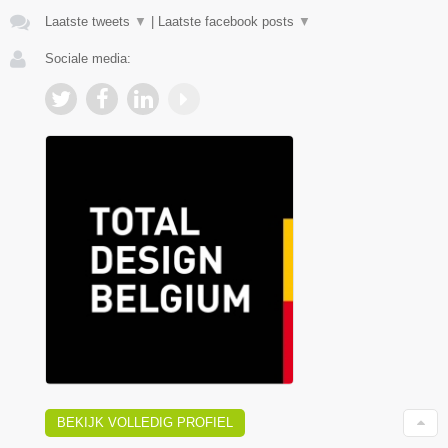
Laatste tweets
▼
|
Laatste facebook posts
▼
Sociale media:
BEKIJK VOLLEDIG PROFIEL