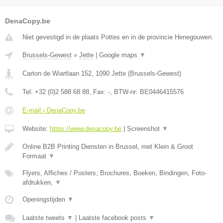
DenaCopy.be
Niet gevestigd in de plaats Pottes en in de provincie Henegouwen.
Brussels-Gewest
»
Jette
|
Google maps
▼
Carton de Wiartlaan 152
,
1090
Jette
(
Brussels-Gewest
)
Tel:
+32 (0)2 588 68 88
, Fax:
-
, BTW-nr:
BE0446415576
E-mail › DenaCopy.be
Website:
https://www.denacopy.be
|
Screenshot
▼
Online B2B Printing Diensten in Brussel, met Klein & Groot
Formaat
▼
Flyers, Affiches / Posters, Brochures, Boeken, Bindingen, Foto-
afdrukken,
▼
Openingstijden
▼
Laatste tweets
▼
|
Laatste facebook posts
▼