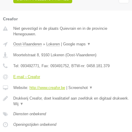
Creafor
Niet gevestigd in de plaats Quievrain en in de provincie
Henegouwen.
Oost-Vlaanderen
»
Lokeren
|
Google maps
▼
Moortelstraat 8
,
9160
Lokeren
(
Oost-Vlaanderen
)
Tel:
093492771
, Fax:
093491752
, BTW-nr:
0458.181.379
E-mail › Creafor
Website:
http://www.creafor.be
|
Screenshot
▼
Drukkerij Creafor, doet kwalitatief aan zeefdruk en digitaal drukwerk.
Wij
▼
Diensten onbekend
Openingstijden onbekend