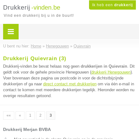
Ik heb een
drukkerij
Drukkerij
-vinden.be
Vind een drukkerij bij u in de buurt!
U bent nu hier:
Home
»
Henegouwen
»
Quievrain
Drukkerij Quievrain (3)
Drukkerij-vinden.be bevat helaas nog geen
drukkerijen in Quievrain
. Dit
geldt ook voor de gehele provincie Henegouwen (
drukkerij Henegouwen
).
Voer bovenaan deze pagina uw postcode in voor de dichtstbijzijnde
drukkerijen of ga naar
direct contact met drukkerijen
om via één e-mail in
contact te komen met meerdere drukkerijen tegelijk. Hieronder worden nu
overige resultaten getoond.
««
«
1
2
3
Drukkerij Merjan BVBA