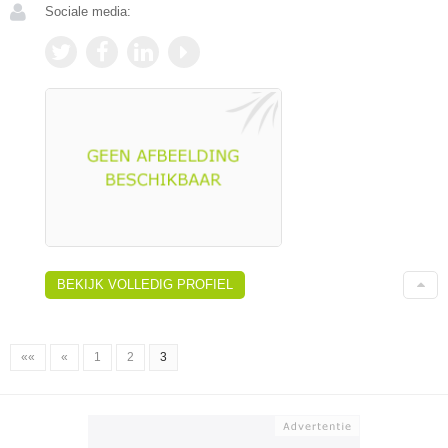
Sociale media:
BEKIJK VOLLEDIG PROFIEL
««
«
1
2
3