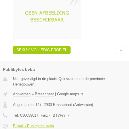
BEKIJK VOLLEDIG PROFIEL
Publibytes bvba
Niet gevestigd in de plaats Quievrain en in de provincie
Henegouwen.
Antwerpen
»
Brasschaat
|
Google maps
▼
Augustijnslei 147
,
2930
Brasschaat
(
Antwerpen
)
Tel:
036059617
, Fax:
-
, BTW-nr:
-
E-mail › Publibytes bvba