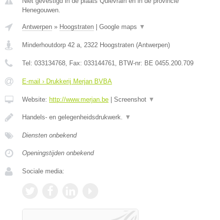
Niet gevestigd in de plaats Quievrain en in de provincie
Henegouwen.
Antwerpen
»
Hoogstraten
|
Google maps
▼
Minderhoutdorp 42 a
,
2322
Hoogstraten
(
Antwerpen
)
Tel:
033134768
, Fax:
033144761
, BTW-nr:
BE 0455.200.709
E-mail › Drukkerij Merjan BVBA
Website:
http://www.merjan.be
|
Screenshot
▼
Handels- en gelegenheidsdrukwerk.
▼
Diensten onbekend
Openingstijden onbekend
Sociale media: