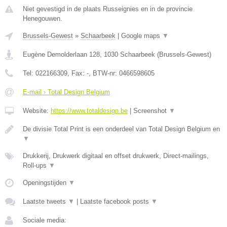
Niet gevestigd in de plaats Russeignies en in de provincie
Henegouwen.
Brussels-Gewest
»
Schaarbeek
|
Google maps
▼
Eugène Demolderlaan 128
,
1030
Schaarbeek
(
Brussels-Gewest
)
Tel:
022166309
, Fax:
-
, BTW-nr:
0466598605
E-mail › Total Design Belgium
Website:
https://www.totaldesign.be
|
Screenshot
▼
De divisie Total Print is een onderdeel van Total Design Belgium en
▼
Drukkerij, Drukwerk digitaal en offset drukwerk, Direct-mailings,
Roll-ups
▼
Openingstijden
▼
Laatste tweets
▼
|
Laatste facebook posts
▼
Sociale media: