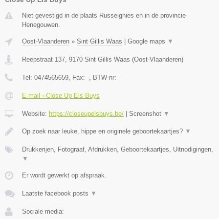
Niet gevestigd in de plaats Russeignies en in de provincie
Henegouwen.
Oost-Vlaanderen
»
Sint Gillis Waas
|
Google maps
▼
Reepstraat 137
,
9170
Sint Gillis Waas
(
Oost-Vlaanderen
)
Tel:
0474565659
, Fax:
-
, BTW-nr:
-
E-mail › Close Up Els Buys
Website:
https://closeupelsbuys.be/
|
Screenshot
▼
Op zoek naar leuke, hippe en originele geboortekaartjes?
▼
Drukkerijen, Fotograaf, Afdrukken, Geboortekaartjes, Uitnodigingen,
▼
Er wordt gewerkt op afspraak.
Laatste facebook posts
▼
Sociale media: