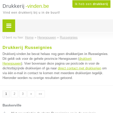
Ik heb een
drukkerij
Drukkerij
-vinden.be
Vind een drukkerij bij u in de buurt!
U bent nu hier:
Home
»
Henegouwen
»
Russeignies
Drukkerij Russeignies
Drukkerij-vinden.be bevat helaas nog geen
drukkerijen in Russeignies
.
Dit geldt ook voor de gehele provincie Henegouwen (
drukkerij
Henegouwen
). Voer bovenaan deze pagina uw postcode in voor de
dichtstbijzijnde drukkerijen of ga naar
direct contact met drukkerijen
om
via één e-mail in contact te komen met meerdere drukkerijen tegelijk.
Hieronder worden nu overige resultaten getoond.
1
2
3
»
»»
Baskerville