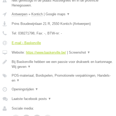
Niet gevestigd in de plaats Russeignies en in de provincie
Henegouwen.
Antwerpen
»
Kontich
|
Google maps
▼
Prins Boudewijnlaan 21 R
,
2550
Kontich
(
Antwerpen
)
Tel:
038271798
, Fax:
-
, BTW-nr:
-
E-mail › Baskerville
Website:
https://www.baskerville.be/
|
Screenshot
▼
Bij Baskerville hebben we een passie voor drukwerk en kartonnage.
Wij geven
▼
POS-materiaal, Bordspelen, Promotionele verpakkingen, Handels-
en
▼
Openingstijden
▼
Laatste facebook posts
▼
Sociale media: