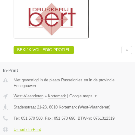
BEKIJK VOLLEDIG PROFIEL
In-Print
Niet gevestigd in de plaats Russeignies en in de provincie
Henegouwen.
West-Vlaanderen
»
Kortemark
|
Google maps
▼
Stadenstraat 21-23
,
8610
Kortemark
(
West-Vlaanderen
)
Tel:
051 570 560
, Fax:
051 570 690
, BTW-nr:
0761312319
E-mail › In-Print