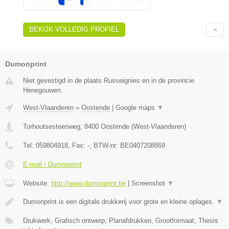
BEKIJK VOLLEDIG PROFIEL
Dumonprint
Niet gevestigd in de plaats Russeignies en in de provincie
Henegouwen.
West-Vlaanderen
»
Oostende
|
Google maps
▼
Torhoutsesteenweg
,
8400
Oostende
(
West-Vlaanderen
)
Tel:
059804918
, Fax:
-
, BTW-nr:
BE0407208869
E-mail › Dumonprint
Website:
http://www.dumonprint.be
|
Screenshot
▼
Dumonprint is een digitale drukkerij voor grote en kleine oplages.
▼
Drukwerk, Grafisch ontwerp, Planafdrukken, Grootformaat, Thesis