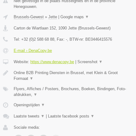
Niet gevestigd in de plaats Russeignies en in de provincie
Henegouwen.
Brussels-Gewest
»
Jette
|
Google maps
▼
Carton de Wiartlaan 152
,
1090
Jette
(
Brussels-Gewest
)
Tel:
+32 (0)2 588 68 88
, Fax:
-
, BTW-nr:
BE0446415576
E-mail › DenaCopy.be
Website:
https://www.denacopy.be
|
Screenshot
▼
Online B2B Printing Diensten in Brussel, met Klein & Groot
Formaat
▼
Flyers, Affiches / Posters, Brochures, Boeken, Bindingen, Foto-
afdrukken,
▼
Openingstijden
▼
Laatste tweets
▼
|
Laatste facebook posts
▼
Sociale media: