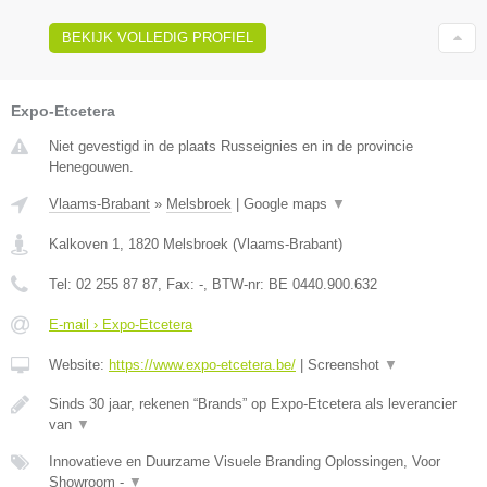
BEKIJK VOLLEDIG PROFIEL
Expo-Etcetera
Niet gevestigd in de plaats Russeignies en in de provincie
Henegouwen.
Vlaams-Brabant
»
Melsbroek
|
Google maps
▼
Kalkoven 1
,
1820
Melsbroek
(
Vlaams-Brabant
)
Tel:
02 255 87 87
, Fax:
-
, BTW-nr:
BE 0440.900.632
E-mail › Expo-Etcetera
Website:
https://www.expo-etcetera.be/
|
Screenshot
▼
Sinds 30 jaar, rekenen “Brands” op Expo-Etcetera als leverancier
van
▼
Innovatieve en Duurzame Visuele Branding Oplossingen, Voor
Showroom -
▼