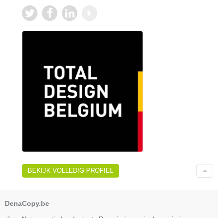
BEKIJK VOLLEDIG PROFIEL
DenaCopy.be