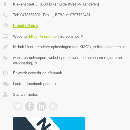
Kiekenstraat 3
,
8600
Diksmuide
(
West-Vlaanderen
)
Tel:
0478556502
, Fax:
-
, BTW-nr:
0707752481
E-mail › N-druk
Website:
https://n-druk.be
|
Screenshot
▼
N-druk biedt creatieve oplossingen aan KMO's, zelfstandigen en
▼
websites ontwerpen, webshops bouwen, domeinnaam registreren,
webhosting,
▼
Er wordt gewerkt op afspraak.
Laatste facebook posts
▼
Sociale media: