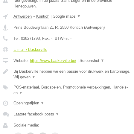
Niet gevestigd in de plaats Saint Leger en in de provincie
Henegouwen.
Antwerpen
»
Kontich
|
Google maps
▼
Prins Boudewijnlaan 21 R
,
2550
Kontich
(
Antwerpen
)
Tel:
038271798
, Fax:
-
, BTW-nr:
-
E-mail › Baskerville
Website:
https://www.baskerville.be/
|
Screenshot
▼
Bij Baskerville hebben we een passie voor drukwerk en kartonnage.
Wij geven
▼
POS-materiaal, Bordspelen, Promotionele verpakkingen, Handels-
en
▼
Openingstijden
▼
Laatste facebook posts
▼
Sociale media: