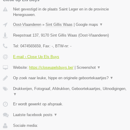
Niet gevestigd in de plaats Saint Leger en in de provincie
Henegouwen.
Oost-Vlaanderen
»
Sint Gillis Waas
|
Google maps
▼
Reepstraat 137
,
9170
Sint Gillis Waas
(
Oost-Vlaanderen
)
Tel:
0474565659
, Fax:
-
, BTW-nr:
-
E-mail › Close Up Els Buys
Website:
https://closeupelsbuys.be/
|
Screenshot
▼
Op zoek naar leuke, hippe en originele geboortekaartjes?
▼
Drukkerijen, Fotograaf, Afdrukken, Geboortekaartjes, Uitnodigingen,
▼
Er wordt gewerkt op afspraak.
Laatste facebook posts
▼
Sociale media: