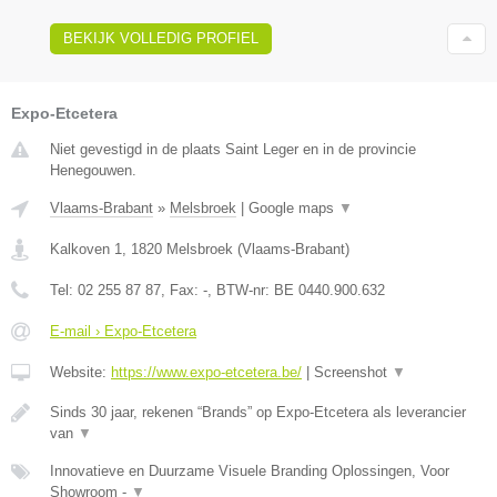
BEKIJK VOLLEDIG PROFIEL
Expo-Etcetera
Niet gevestigd in de plaats Saint Leger en in de provincie
Henegouwen.
Vlaams-Brabant
»
Melsbroek
|
Google maps
▼
Kalkoven 1
,
1820
Melsbroek
(
Vlaams-Brabant
)
Tel:
02 255 87 87
, Fax:
-
, BTW-nr:
BE 0440.900.632
E-mail › Expo-Etcetera
Website:
https://www.expo-etcetera.be/
|
Screenshot
▼
Sinds 30 jaar, rekenen “Brands” op Expo-Etcetera als leverancier
van
▼
Innovatieve en Duurzame Visuele Branding Oplossingen, Voor
Showroom -
▼