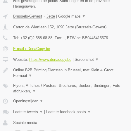
Niet gevestigd in de plaats Saint Leger en in de provincie
Henegouwen.
Brussels-Gewest
»
Jette
|
Google maps
▼
Carton de Wiartlaan 152
,
1090
Jette
(
Brussels-Gewest
)
Tel:
+32 (0)2 588 68 88
, Fax:
-
, BTW-nr:
BE0446415576
E-mail › DenaCopy.be
Website:
https://www.denacopy.be
|
Screenshot
▼
Online B2B Printing Diensten in Brussel, met Klein & Groot
Formaat
▼
Flyers, Affiches / Posters, Brochures, Boeken, Bindingen, Foto-
afdrukken,
▼
Openingstijden
▼
Laatste tweets
▼
|
Laatste facebook posts
▼
Sociale media: