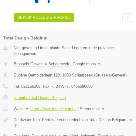
BEKIJK VOLLEDIG PROFIEL
Total Design Belgium
Niet gevestigd in de plaats Saint Leger en in de provincie
Henegouwen.
Brussels-Gewest
»
Schaarbeek
|
Google maps
▼
Eugène Demolderlaan 128
,
1030
Schaarbeek
(
Brussels-Gewest
)
Tel:
022166309
, Fax:
-
, BTW-nr:
0466598605
E-mail › Total Design Belgium
Website:
https://www.totaldesign.be
|
Screenshot
▼
De divisie Total Print is een onderdeel van Total Design Belgium en
▼
Drukkerij, Drukwerk digitaal en offset drukwerk, Direct-mailings,