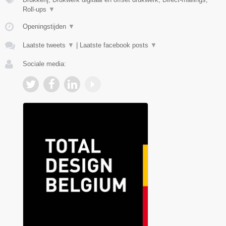
Roll-ups
▼
Openingstijden
▼
Laatste tweets
▼
|
Laatste facebook posts
▼
Sociale media: