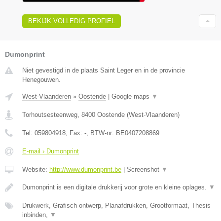
BEKIJK VOLLEDIG PROFIEL
Dumonprint
Niet gevestigd in de plaats Saint Leger en in de provincie
Henegouwen.
West-Vlaanderen
»
Oostende
|
Google maps
▼
Torhoutsesteenweg
,
8400
Oostende
(
West-Vlaanderen
)
Tel:
059804918
, Fax:
-
, BTW-nr:
BE0407208869
E-mail › Dumonprint
Website:
http://www.dumonprint.be
|
Screenshot
▼
Dumonprint is een digitale drukkerij voor grote en kleine oplages.
▼
Drukwerk, Grafisch ontwerp, Planafdrukken, Grootformaat, Thesis
inbinden,
▼