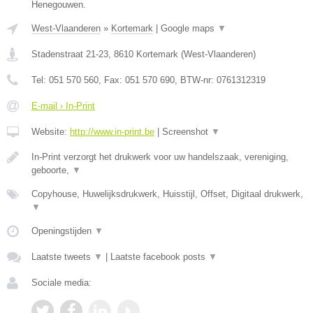
Henegouwen.
West-Vlaanderen
»
Kortemark
|
Google maps
▼
Stadenstraat 21-23
,
8610
Kortemark
(
West-Vlaanderen
)
Tel:
051 570 560
, Fax:
051 570 690
, BTW-nr:
0761312319
E-mail › In-Print
Website:
http://www.in-print.be
|
Screenshot
▼
In-Print verzorgt het drukwerk voor uw handelszaak, vereniging,
geboorte,
▼
Copyhouse, Huwelijksdrukwerk, Huisstijl, Offset, Digitaal drukwerk,
▼
Openingstijden
▼
Laatste tweets
▼
|
Laatste facebook posts
▼
Sociale media: