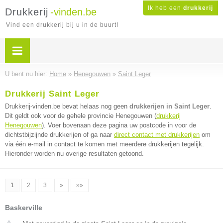
Ik heb een
drukkerij
Drukkerij
-vinden.be
Vind een drukkerij bij u in de buurt!
U bent nu hier:
Home
»
Henegouwen
»
Saint Leger
Drukkerij Saint Leger
Drukkerij-vinden.be bevat helaas nog geen
drukkerijen in Saint Leger
.
Dit geldt ook voor de gehele provincie Henegouwen (
drukkerij
Henegouwen
). Voer bovenaan deze pagina uw postcode in voor de
dichtstbijzijnde drukkerijen of ga naar
direct contact met drukkerijen
om
via één e-mail in contact te komen met meerdere drukkerijen tegelijk.
Hieronder worden nu overige resultaten getoond.
1
2
3
»
»»
Baskerville