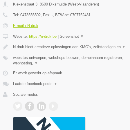
Kiekenstraat 3
,
8600
Diksmuide
(
West-Vlaanderen
)
Tel:
0478556502
, Fax:
-
, BTW-nr:
0707752481
E-mail › N-druk
Website:
https://n-druk.be
|
Screenshot
▼
N-druk biedt creatieve oplossingen aan KMO's, zelfstandigen en
▼
websites ontwerpen, webshops bouwen, domeinnaam registreren,
webhosting,
▼
Er wordt gewerkt op afspraak.
Laatste facebook posts
▼
Sociale media: