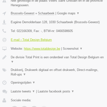
Niet gevestigd in de plaats Villers Saint Ghislain en in de provincie
Henegouwen.
Brussels-Gewest
»
Schaarbeek
|
Google maps
▼
Eugène Demolderlaan 128
,
1030
Schaarbeek
(
Brussels-Gewest
)
Tel:
022166309
, Fax:
-
, BTW-nr:
0466598605
E-mail › Total Design Belgium
Website:
https://www.totaldesign.be
|
Screenshot
▼
De divisie Total Print is een onderdeel van Total Design Belgium en
▼
Drukkerij, Drukwerk digitaal en offset drukwerk, Direct-mailings,
Roll-ups
▼
Openingstijden
▼
Laatste tweets
▼
|
Laatste facebook posts
▼
Sociale media: