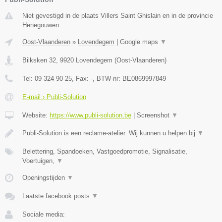
Niet gevestigd in de plaats Villers Saint Ghislain en in de provincie
Henegouwen.
Oost-Vlaanderen
»
Lovendegem
|
Google maps
▼
Bilksken 32
,
9920
Lovendegem
(
Oost-Vlaanderen
)
Tel:
09 324 90 25
, Fax:
-
, BTW-nr:
BE0869997849
E-mail › Publi-Solution
Website:
https://www.publi-solution.be
|
Screenshot
▼
Publi-Solution is een reclame-atelier. Wij kunnen u helpen bij
▼
Belettering, Spandoeken, Vastgoedpromotie, Signalisatie,
Voertuigen,
▼
Openingstijden
▼
Laatste facebook posts
▼
Sociale media: