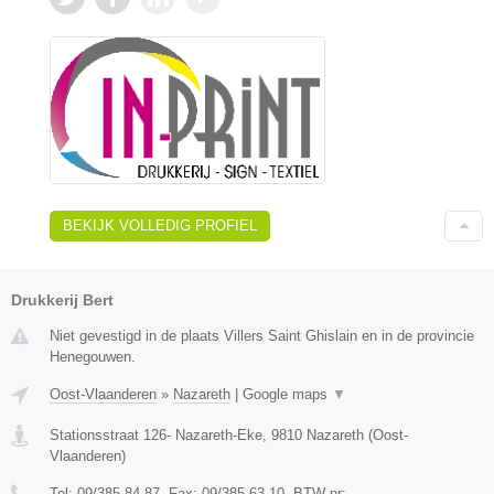
BEKIJK VOLLEDIG PROFIEL
Drukkerij Bert
Niet gevestigd in de plaats Villers Saint Ghislain en in de provincie
Henegouwen.
Oost-Vlaanderen
»
Nazareth
|
Google maps
▼
Stationsstraat 126- Nazareth-Eke
,
9810
Nazareth
(
Oost-
Vlaanderen
)
Tel:
09/385 84 87
, Fax:
09/385 63 10
, BTW-nr:
-