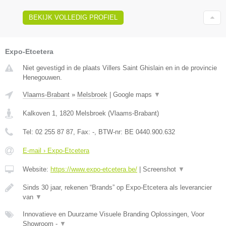
BEKIJK VOLLEDIG PROFIEL
Expo-Etcetera
Niet gevestigd in de plaats Villers Saint Ghislain en in de provincie
Henegouwen.
Vlaams-Brabant
»
Melsbroek
|
Google maps
▼
Kalkoven 1
,
1820
Melsbroek
(
Vlaams-Brabant
)
Tel:
02 255 87 87
, Fax:
-
, BTW-nr:
BE 0440.900.632
E-mail › Expo-Etcetera
Website:
https://www.expo-etcetera.be/
|
Screenshot
▼
Sinds 30 jaar, rekenen “Brands” op Expo-Etcetera als leverancier
van
▼
Innovatieve en Duurzame Visuele Branding Oplossingen, Voor
Showroom -
▼