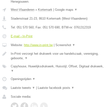
Henegouwen.
West-Vlaanderen
»
Kortemark
|
Google maps
▼
Stadenstraat 21-23
,
8610
Kortemark
(
West-Vlaanderen
)
Tel:
051 570 560
, Fax:
051 570 690
, BTW-nr:
0761312319
E-mail › In-Print
Website:
http://www.in-print.be
|
Screenshot
▼
In-Print verzorgt het drukwerk voor uw handelszaak, vereniging,
geboorte,
▼
Copyhouse, Huwelijksdrukwerk, Huisstijl, Offset, Digitaal drukwerk,
▼
Openingstijden
▼
Laatste tweets
▼
|
Laatste facebook posts
▼
Sociale media: