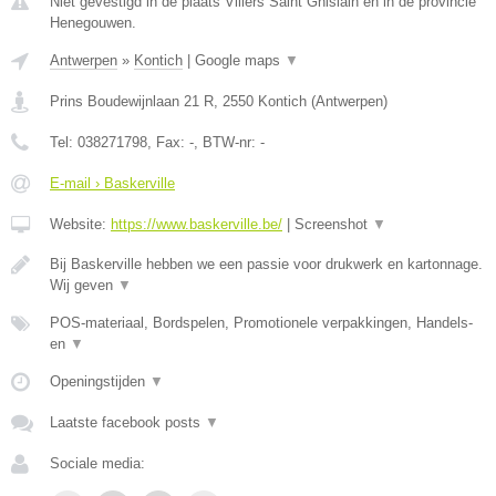
Niet gevestigd in de plaats Villers Saint Ghislain en in de provincie
Henegouwen.
Antwerpen
»
Kontich
|
Google maps
▼
Prins Boudewijnlaan 21 R
,
2550
Kontich
(
Antwerpen
)
Tel:
038271798
, Fax:
-
, BTW-nr:
-
E-mail › Baskerville
Website:
https://www.baskerville.be/
|
Screenshot
▼
Bij Baskerville hebben we een passie voor drukwerk en kartonnage.
Wij geven
▼
POS-materiaal, Bordspelen, Promotionele verpakkingen, Handels-
en
▼
Openingstijden
▼
Laatste facebook posts
▼
Sociale media: