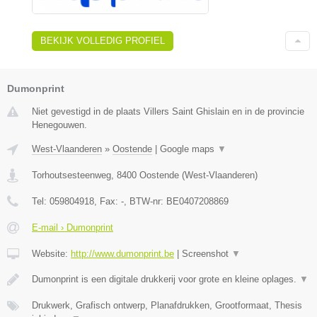
BEKIJK VOLLEDIG PROFIEL
Dumonprint
Niet gevestigd in de plaats Villers Saint Ghislain en in de provincie
Henegouwen.
West-Vlaanderen
»
Oostende
|
Google maps
▼
Torhoutsesteenweg
,
8400
Oostende
(
West-Vlaanderen
)
Tel:
059804918
, Fax:
-
, BTW-nr:
BE0407208869
E-mail › Dumonprint
Website:
http://www.dumonprint.be
|
Screenshot
▼
Dumonprint is een digitale drukkerij voor grote en kleine oplages.
▼
Drukwerk, Grafisch ontwerp, Planafdrukken, Grootformaat, Thesis