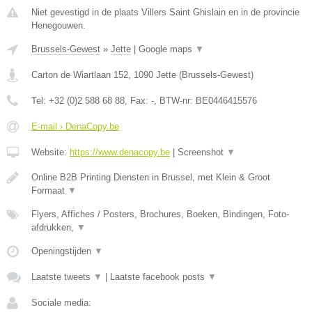
Niet gevestigd in de plaats Villers Saint Ghislain en in de provincie
Henegouwen.
Brussels-Gewest
»
Jette
|
Google maps
▼
Carton de Wiartlaan 152
,
1090
Jette
(
Brussels-Gewest
)
Tel:
+32 (0)2 588 68 88
, Fax:
-
, BTW-nr:
BE0446415576
E-mail › DenaCopy.be
Website:
https://www.denacopy.be
|
Screenshot
▼
Online B2B Printing Diensten in Brussel, met Klein & Groot
Formaat
▼
Flyers, Affiches / Posters, Brochures, Boeken, Bindingen, Foto-
afdrukken,
▼
Openingstijden
▼
Laatste tweets
▼
|
Laatste facebook posts
▼
Sociale media: