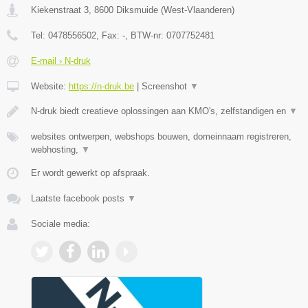
Kiekenstraat 3
,
8600
Diksmuide
(
West-Vlaanderen
)
Tel:
0478556502
, Fax:
-
, BTW-nr:
0707752481
E-mail › N-druk
Website:
https://n-druk.be
|
Screenshot
▼
N-druk biedt creatieve oplossingen aan KMO's, zelfstandigen en
▼
websites ontwerpen, webshops bouwen, domeinnaam registreren,
webhosting,
▼
Er wordt gewerkt op afspraak.
Laatste facebook posts
▼
Sociale media: