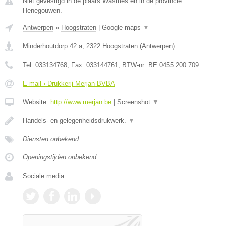
Niet gevestigd in de plaats Wasmes en in de provincie
Henegouwen.
Antwerpen
»
Hoogstraten
|
Google maps
▼
Minderhoutdorp 42 a
,
2322
Hoogstraten
(
Antwerpen
)
Tel:
033134768
, Fax:
033144761
, BTW-nr:
BE 0455.200.709
E-mail › Drukkerij Merjan BVBA
Website:
http://www.merjan.be
|
Screenshot
▼
Handels- en gelegenheidsdrukwerk.
▼
Diensten onbekend
Openingstijden onbekend
Sociale media: