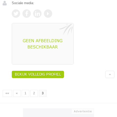
Sociale media:
BEKIJK VOLLEDIG PROFIEL
««
«
1
2
3