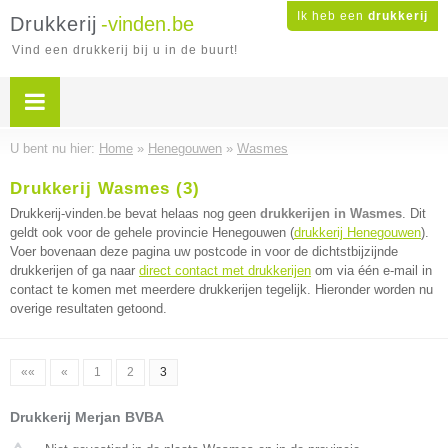
Ik heb een
drukkerij
Drukkerij
-vinden.be
Vind een drukkerij bij u in de buurt!
U bent nu hier:
Home
»
Henegouwen
»
Wasmes
Drukkerij Wasmes (3)
Drukkerij-vinden.be bevat helaas nog geen
drukkerijen in Wasmes
. Dit
geldt ook voor de gehele provincie Henegouwen (
drukkerij Henegouwen
).
Voer bovenaan deze pagina uw postcode in voor de dichtstbijzijnde
drukkerijen of ga naar
direct contact met drukkerijen
om via één e-mail in
contact te komen met meerdere drukkerijen tegelijk. Hieronder worden nu
overige resultaten getoond.
««
«
1
2
3
Drukkerij Merjan BVBA