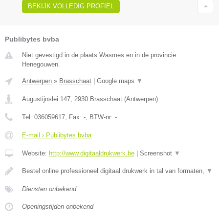
BEKIJK VOLLEDIG PROFIEL
Publibytes bvba
Niet gevestigd in de plaats Wasmes en in de provincie
Henegouwen.
Antwerpen
»
Brasschaat
|
Google maps
▼
Augustijnslei 147
,
2930
Brasschaat
(
Antwerpen
)
Tel:
036059617
, Fax:
-
, BTW-nr:
-
E-mail › Publibytes bvba
Website:
http://www.digitaaldrukwerk.be
|
Screenshot
▼
Bestel online professioneel digitaal drukwerk in tal van formaten,
▼
Diensten onbekend
Openingstijden onbekend