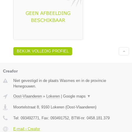
BEKIJK VOLLEDIG PROFIEL
Creafor
Niet gevestigd in de plaats Wasmes en in de provincie
Henegouwen.
Oost-Vlaanderen
»
Lokeren
|
Google maps
▼
Moortelstraat 8
,
9160
Lokeren
(
Oost-Vlaanderen
)
Tel:
093492771
, Fax:
093491752
, BTW-nr:
0458.181.379
E-mail › Creafor