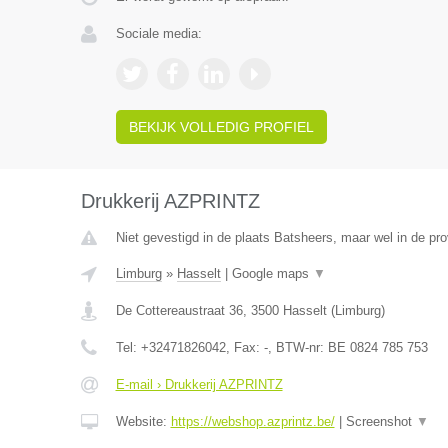
Sociale media:
BEKIJK VOLLEDIG PROFIEL
Drukkerij AZPRINTZ
Niet gevestigd in de plaats Batsheers, maar wel in de pro
Limburg
»
Hasselt
|
Google maps
▼
De Cottereaustraat 36
,
3500
Hasselt
(
Limburg
)
Tel:
+32471826042
, Fax:
-
, BTW-nr:
BE 0824 785 753
E-mail › Drukkerij AZPRINTZ
Website:
https://webshop.azprintz.be/
|
Screenshot
▼