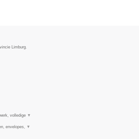
vincie Limburg.
werk, volledige
▼
en, envelopes,
▼