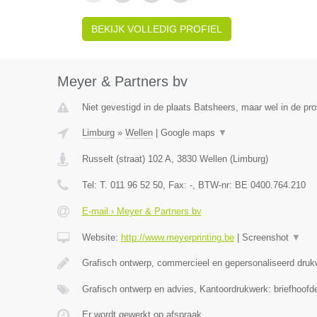
BEKIJK VOLLEDIG PROFIEL
Meyer & Partners bv
Niet gevestigd in de plaats Batsheers, maar wel in de pro
Limburg
»
Wellen
|
Google maps
▼
Russelt (straat) 102 A
,
3830
Wellen
(
Limburg
)
Tel:
T. 011 96 52 50
, Fax:
-
, BTW-nr:
BE 0400.764.210
E-mail › Meyer & Partners bv
Website:
http://www.meyerprinting.be
|
Screenshot
▼
Grafisch ontwerp, commercieel en gepersonaliseerd druk
Grafisch ontwerp en advies, Kantoordrukwerk: briefhoofd
Er wordt gewerkt op afspraak.