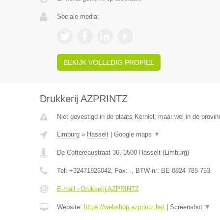
Sociale media:
BEKIJK VOLLEDIG PROFIEL
Drukkerij AZPRINTZ
Niet gevestigd in de plaats Kerniel, maar wel in de provin
Limburg
»
Hasselt
|
Google maps
▼
De Cottereaustraat 36
,
3500
Hasselt
(
Limburg
)
Tel:
+32471826042
, Fax:
-
, BTW-nr:
BE 0824 785 753
E-mail › Drukkerij AZPRINTZ
Website:
https://webshop.azprintz.be/
|
Screenshot
▼