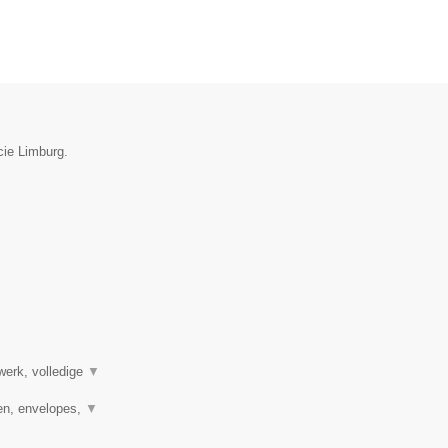
cie Limburg.
werk, volledige
▼
en, envelopes,
▼