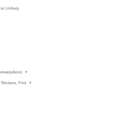
cie Limburg.
 ontwerpdienst.
▼
, Reclame, Print,
▼