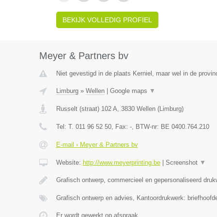
BEKIJK VOLLEDIG PROFIEL
Meyer & Partners bv
Niet gevestigd in de plaats Kerniel, maar wel in de provin
Limburg
»
Wellen
|
Google maps
▼
Russelt (straat) 102 A
,
3830
Wellen
(
Limburg
)
Tel:
T. 011 96 52 50
, Fax:
-
, BTW-nr:
BE 0400.764.210
E-mail › Meyer & Partners bv
Website:
http://www.meyerprinting.be
|
Screenshot
▼
Grafisch ontwerp, commercieel en gepersonaliseerd druk
Grafisch ontwerp en advies, Kantoordrukwerk: briefhoofd
Er wordt gewerkt op afspraak.