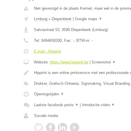
Niet gevestigd in de plaats Kerniel, maar wel in de provin
Limburg
»
Diepenbeek
|
Google maps
▼
Salviastraat 53
,
3590
Diepenbeek
(
Limburg
)
Tel:
0494658200
, Fax:
-
, BTW-nr:
-
E-mail › Hipprint
Website:
https://www.hipprint.be
|
Screenshot
▼
Hipprint is een online printservice met een professionele
Drukker, Grafisch Ontwerp, Signmaking, Visual Branding
Openingstijden
▼
Laatste facebook posts
▼
|
Introductie video
▼
Sociale media: