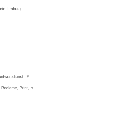
ncie Limburg.
 ontwerpdienst.
▼
, Reclame, Print,
▼