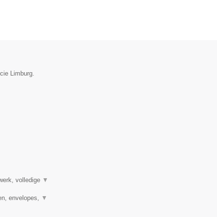
ncie Limburg.
werk, volledige
▼
en, envelopes,
▼