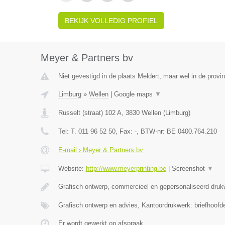
BEKIJK VOLLEDIG PROFIEL
Meyer & Partners bv
Niet gevestigd in de plaats Meldert, maar wel in de provi
Limburg
»
Wellen
|
Google maps
▼
Russelt (straat) 102 A
,
3830
Wellen
(
Limburg
)
Tel:
T. 011 96 52 50
, Fax:
-
, BTW-nr:
BE 0400.764.210
E-mail › Meyer & Partners bv
Website:
http://www.meyerprinting.be
|
Screenshot
▼
Grafisch ontwerp, commercieel en gepersonaliseerd druk
Grafisch ontwerp en advies, Kantoordrukwerk: briefhoofd
Er wordt gewerkt op afspraak.