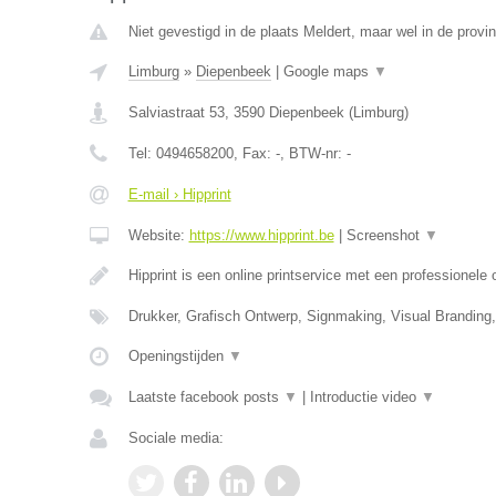
Niet gevestigd in de plaats Meldert, maar wel in de provi
Limburg
»
Diepenbeek
|
Google maps
▼
Salviastraat 53
,
3590
Diepenbeek
(
Limburg
)
Tel:
0494658200
, Fax:
-
, BTW-nr:
-
E-mail › Hipprint
Website:
https://www.hipprint.be
|
Screenshot
▼
Hipprint is een online printservice met een professionele
Drukker, Grafisch Ontwerp, Signmaking, Visual Branding
Openingstijden
▼
Laatste facebook posts
▼
|
Introductie video
▼
Sociale media: