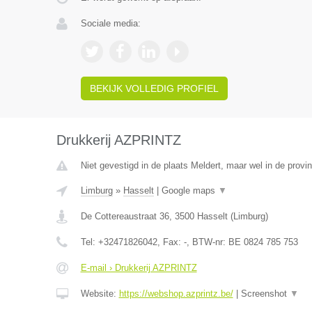
Sociale media:
BEKIJK VOLLEDIG PROFIEL
Drukkerij AZPRINTZ
Niet gevestigd in de plaats Meldert, maar wel in de provi
Limburg
»
Hasselt
|
Google maps
▼
De Cottereaustraat 36
,
3500
Hasselt
(
Limburg
)
Tel:
+32471826042
, Fax:
-
, BTW-nr:
BE 0824 785 753
E-mail › Drukkerij AZPRINTZ
Website:
https://webshop.azprintz.be/
|
Screenshot
▼