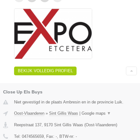
BEKIJK VOLLEDIG PROFIEL
Close Up Els Buys
Niet gevestigd in de plaats Ambresin en in de provincie Luik.
Oost-Vlaanderen
»
Sint Gillis Waas
|
Google maps
▼
Reepstraat 137
,
9170
Sint Gillis Waas
(
Oost-Vlaanderen
)
Tel:
0474565659
, Fax:
-
, BTW-nr:
-