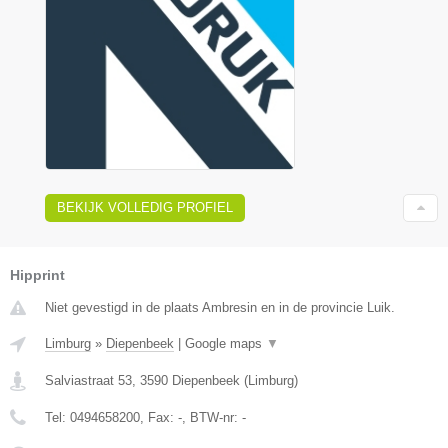
BEKIJK VOLLEDIG PROFIEL
Hipprint
Niet gevestigd in de plaats Ambresin en in de provincie Luik.
Limburg
»
Diepenbeek
|
Google maps
▼
Salviastraat 53
,
3590
Diepenbeek
(
Limburg
)
Tel:
0494658200
, Fax:
-
, BTW-nr:
-