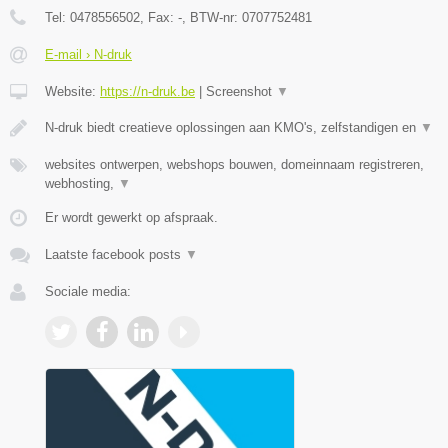
Tel:
0478556502
, Fax:
-
, BTW-nr:
0707752481
E-mail › N-druk
Website:
https://n-druk.be
|
Screenshot
▼
N-druk biedt creatieve oplossingen aan KMO's, zelfstandigen en
▼
websites ontwerpen, webshops bouwen, domeinnaam registreren,
webhosting,
▼
Er wordt gewerkt op afspraak.
Laatste facebook posts
▼
Sociale media: