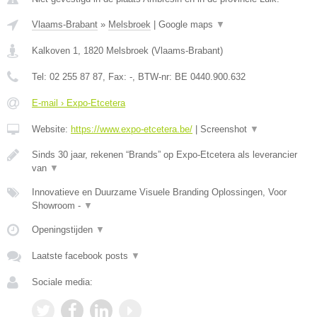
Vlaams-Brabant
»
Melsbroek
|
Google maps
▼
Kalkoven 1
,
1820
Melsbroek
(
Vlaams-Brabant
)
Tel:
02 255 87 87
, Fax:
-
, BTW-nr:
BE 0440.900.632
E-mail › Expo-Etcetera
Website:
https://www.expo-etcetera.be/
|
Screenshot
▼
Sinds 30 jaar, rekenen “Brands” op Expo-Etcetera als leverancier
van
▼
Innovatieve en Duurzame Visuele Branding Oplossingen, Voor
Showroom -
▼
Openingstijden
▼
Laatste facebook posts
▼
Sociale media: