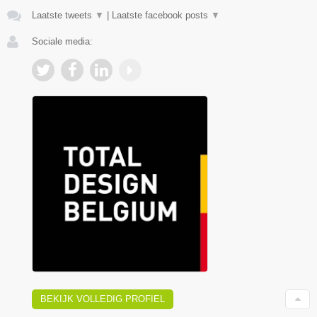
Laatste tweets
▼
|
Laatste facebook posts
▼
Sociale media:
BEKIJK VOLLEDIG PROFIEL