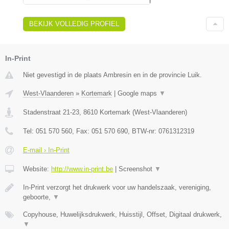
BEKIJK VOLLEDIG PROFIEL
In-Print
Niet gevestigd in de plaats Ambresin en in de provincie Luik.
West-Vlaanderen
»
Kortemark
|
Google maps
▼
Stadenstraat 21-23
,
8610
Kortemark
(
West-Vlaanderen
)
Tel:
051 570 560
, Fax:
051 570 690
, BTW-nr:
0761312319
E-mail › In-Print
Website:
http://www.in-print.be
|
Screenshot
▼
In-Print verzorgt het drukwerk voor uw handelszaak, vereniging,
geboorte,
▼
Copyhouse, Huwelijksdrukwerk, Huisstijl, Offset, Digitaal drukwerk,
▼