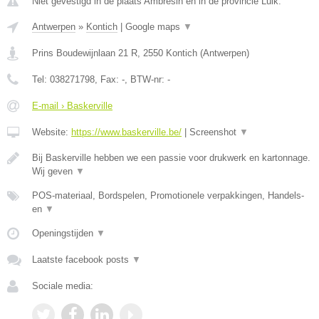
Niet gevestigd in de plaats Ambresin en in de provincie Luik.
Antwerpen
»
Kontich
|
Google maps
▼
Prins Boudewijnlaan 21 R
,
2550
Kontich
(
Antwerpen
)
Tel:
038271798
, Fax:
-
, BTW-nr:
-
E-mail › Baskerville
Website:
https://www.baskerville.be/
|
Screenshot
▼
Bij Baskerville hebben we een passie voor drukwerk en kartonnage.
Wij geven
▼
POS-materiaal, Bordspelen, Promotionele verpakkingen, Handels-
en
▼
Openingstijden
▼
Laatste facebook posts
▼
Sociale media: