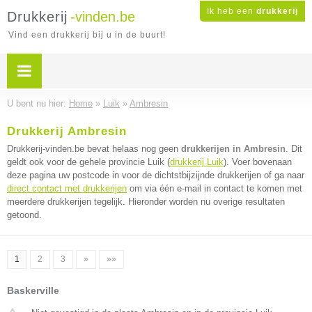
Ik heb een
drukkerij
Drukkerij
-vinden.be
Vind een drukkerij bij u in de buurt!
U bent nu hier:
Home
»
Luik
»
Ambresin
Drukkerij Ambresin
Drukkerij-vinden.be bevat helaas nog geen
drukkerijen in Ambresin
. Dit
geldt ook voor de gehele provincie Luik (
drukkerij Luik
). Voer bovenaan
deze pagina uw postcode in voor de dichtstbijzijnde drukkerijen of ga naar
direct contact met drukkerijen
om via één e-mail in contact te komen met
meerdere drukkerijen tegelijk. Hieronder worden nu overige resultaten
getoond.
1
2
3
»
»»
Baskerville