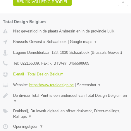
BEKIJK VOLLEDIG PROFIEL
Total Design Belgium
Niet gevestigd in de plaats Ambresin en in de provincie Luik.
Brussels-Gewest
»
Schaarbeek
|
Google maps
▼
Eugène Demolderlaan 128
,
1030
Schaarbeek
(
Brussels-Gewest
)
Tel:
022166309
, Fax:
-
, BTW-nr:
0466598605
E-mail › Total Design Belgium
Website:
https://www.totaldesign.be
|
Screenshot
▼
De divisie Total Print is een onderdeel van Total Design Belgium en
▼
Drukkerij, Drukwerk digitaal en offset drukwerk, Direct-mailings,
Roll-ups
▼
Openingstijden
▼