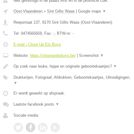
Niet gevestigd in de plaats Ans en in de provincie Luik.
Oost-Vlaanderen
»
Sint Gillis Waas
|
Google maps
▼
Reepstraat 137
,
9170
Sint Gillis Waas
(
Oost-Vlaanderen
)
Tel:
0474565659
, Fax:
-
, BTW-nr:
-
E-mail › Close Up Els Buys
Website:
https://closeupelsbuys.be/
|
Screenshot
▼
Op zoek naar leuke, hippe en originele geboortekaartjes?
▼
Drukkerijen, Fotograaf, Afdrukken, Geboortekaartjes, Uitnodigingen,
▼
Er wordt gewerkt op afspraak.
Laatste facebook posts
▼
Sociale media: