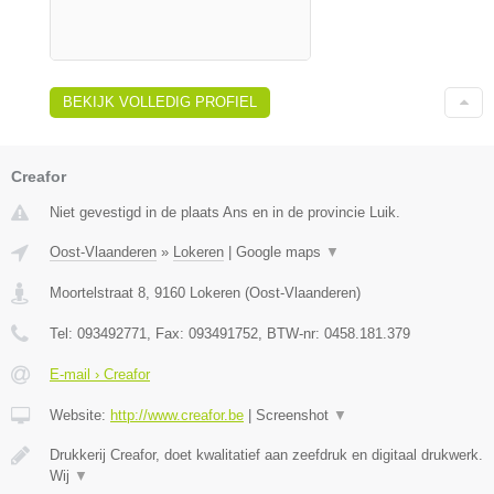
BEKIJK VOLLEDIG PROFIEL
Creafor
Niet gevestigd in de plaats Ans en in de provincie Luik.
Oost-Vlaanderen
»
Lokeren
|
Google maps
▼
Moortelstraat 8
,
9160
Lokeren
(
Oost-Vlaanderen
)
Tel:
093492771
, Fax:
093491752
, BTW-nr:
0458.181.379
E-mail › Creafor
Website:
http://www.creafor.be
|
Screenshot
▼
Drukkerij Creafor, doet kwalitatief aan zeefdruk en digitaal drukwerk.
Wij
▼