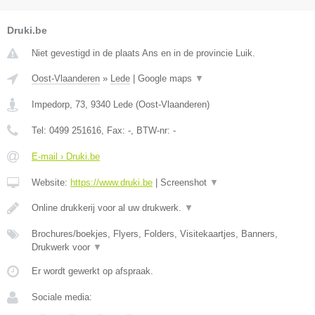
Druki.be
Niet gevestigd in de plaats Ans en in de provincie Luik.
Oost-Vlaanderen
»
Lede
|
Google maps
▼
Impedorp, 73
,
9340
Lede
(
Oost-Vlaanderen
)
Tel:
0499 251616
, Fax:
-
, BTW-nr:
-
E-mail › Druki.be
Website:
https://www.druki.be
|
Screenshot
▼
Online drukkerij voor al uw drukwerk.
▼
Brochures/boekjes, Flyers, Folders, Visitekaartjes, Banners,
Drukwerk voor
▼
Er wordt gewerkt op afspraak.
Sociale media: