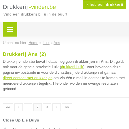
Ik heb een
drukkerij
Drukkerij
-vinden.be
Vind een drukkerij bij u in de buurt!
U bent nu hier:
Home
»
Luik
»
Ans
Drukkerij Ans (2)
Drukkerij-vinden.be bevat helaas nog geen
drukkerijen in Ans
. Dit geldt
ook voor de gehele provincie Luik (
drukkerij Luik
). Voer bovenaan deze
pagina uw postcode in voor de dichtstbijzijnde drukkerijen of ga naar
direct contact met drukkerijen
om via één e-mail in contact te komen met
meerdere drukkerijen tegelijk. Hieronder worden nu overige resultaten
getoond.
««
«
1
2
3
»
»»
Close Up Els Buys