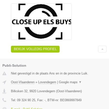
BEKIJK VOLLEDIG PROFIEL
Publi-Solution
Niet gevestigd in de plaats Ans en in de provincie Luik.
Oost-Vlaanderen
»
Lovendegem
|
Google maps
▼
Bilksken 32
,
9920
Lovendegem
(
Oost-Vlaanderen
)
Tel:
09 324 90 25
, Fax:
-
, BTW-nr:
BE0869997849