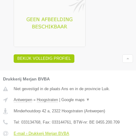
BEKIJK VOLLEDIG PROFIEL
Drukkerij Merjan BVBA
Niet gevestigd in de plaats Ans en in de provincie Luik.
Antwerpen
»
Hoogstraten
|
Google maps
▼
Minderhoutdorp 42 a
,
2322
Hoogstraten
(
Antwerpen
)
Tel:
033134768
, Fax:
033144761
, BTW-nr:
BE 0455.200.709
E-mail › Drukkerij Merjan BVBA