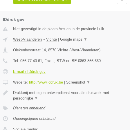
IDdruk gcv
Niet gevestigd in de plaats Ans en in de provincie Luik.
West-Vlaanderen
»
Vichte
|
Google maps
▼
Olekenbosstraat 14
,
8570
Vichte
(
West-Vlaanderen
)
Tel:
056 77 40 61
, Fax:
-
, BTW-nr:
BE 0863 856 660
E-mail › IDdruk gcv
Website:
http://www.iddruk.be
|
Screenshot
▼
Drukkerij met eigen ontwerpdienst voor alle drukwerk met
persoonlijke
▼
Diensten onbekend
Openingstijden onbekend
Sociale media: