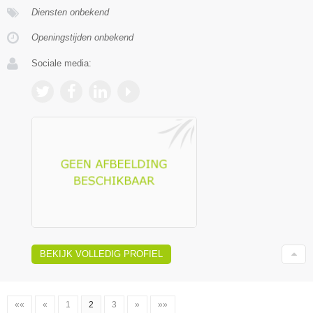
Diensten onbekend
Openingstijden onbekend
Sociale media:
BEKIJK VOLLEDIG PROFIEL
««
«
1
2
3
»
»»