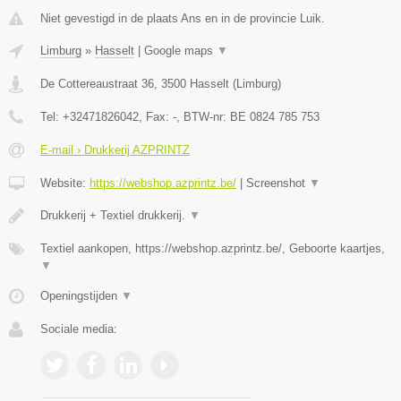
Niet gevestigd in de plaats Ans en in de provincie Luik.
Limburg
»
Hasselt
|
Google maps
▼
De Cottereaustraat 36
,
3500
Hasselt
(
Limburg
)
Tel:
+32471826042
, Fax:
-
, BTW-nr:
BE 0824 785 753
E-mail › Drukkerij AZPRINTZ
Website:
https://webshop.azprintz.be/
|
Screenshot
▼
Drukkerij + Textiel drukkerij.
▼
Textiel aankopen, https://webshop.azprintz.be/, Geboorte kaartjes,
▼
Openingstijden
▼
Sociale media: