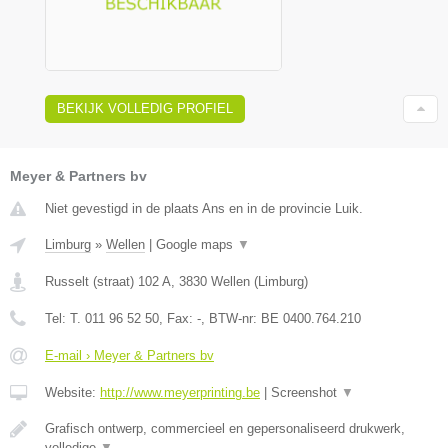
BEKIJK VOLLEDIG PROFIEL
Meyer & Partners bv
Niet gevestigd in de plaats Ans en in de provincie Luik.
Limburg
»
Wellen
|
Google maps
▼
Russelt (straat) 102 A
,
3830
Wellen
(
Limburg
)
Tel:
T. 011 96 52 50
, Fax:
-
, BTW-nr:
BE 0400.764.210
E-mail › Meyer & Partners bv
Website:
http://www.meyerprinting.be
|
Screenshot
▼
Grafisch ontwerp, commercieel en gepersonaliseerd drukwerk,
volledige
▼