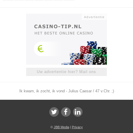
Uw advertentie hier? Mail ons
Ik kwam, ik zocht, ik vond - Julius Caesar / 47 v.Chr. ;)
©
JBB Media
|
Privacy