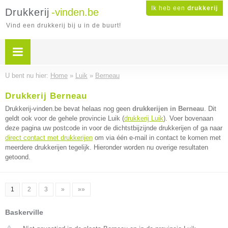
Ik heb een
drukkerij
Drukkerij
-vinden.be
Vind een drukkerij bij u in de buurt!
U bent nu hier:
Home
»
Luik
»
Berneau
Drukkerij Berneau
Drukkerij-vinden.be bevat helaas nog geen
drukkerijen in Berneau
. Dit
geldt ook voor de gehele provincie Luik (
drukkerij Luik
). Voer bovenaan
deze pagina uw postcode in voor de dichtstbijzijnde drukkerijen of ga naar
direct contact met drukkerijen
om via één e-mail in contact te komen met
meerdere drukkerijen tegelijk. Hieronder worden nu overige resultaten
getoond.
1
2
3
»
»»
Baskerville