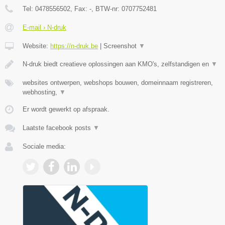
Tel:
0478556502
, Fax:
-
, BTW-nr:
0707752481
E-mail › N-druk
Website:
https://n-druk.be
|
Screenshot
▼
N-druk biedt creatieve oplossingen aan KMO's, zelfstandigen en
▼
websites ontwerpen, webshops bouwen, domeinnaam registreren,
webhosting,
▼
Er wordt gewerkt op afspraak.
Laatste facebook posts
▼
Sociale media: