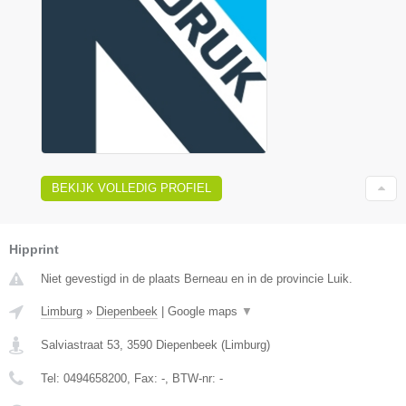
BEKIJK VOLLEDIG PROFIEL
Hipprint
Niet gevestigd in de plaats Berneau en in de provincie Luik.
Limburg
»
Diepenbeek
|
Google maps
▼
Salviastraat 53
,
3590
Diepenbeek
(
Limburg
)
Tel:
0494658200
, Fax:
-
, BTW-nr:
-