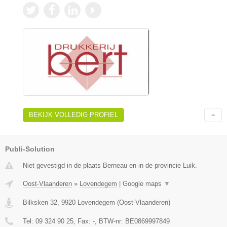
BEKIJK VOLLEDIG PROFIEL
Publi-Solution
Niet gevestigd in de plaats Berneau en in de provincie Luik.
Oost-Vlaanderen
»
Lovendegem
|
Google maps
▼
Bilksken 32
,
9920
Lovendegem
(
Oost-Vlaanderen
)
Tel:
09 324 90 25
, Fax:
-
, BTW-nr:
BE0869997849