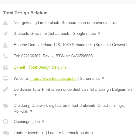
Total Design Belgium
Niet gevestigd in de plaats Berneau en in de provincie Luik.
Brussels-Gewest
»
Schaarbeek
|
Google maps
▼
Eugène Demolderlaan 128
,
1030
Schaarbeek
(
Brussels-Gewest
)
Tel:
022166309
, Fax:
-
, BTW-nr:
0466598605
E-mail › Total Design Belgium
Website:
https://www.totaldesign.be
|
Screenshot
▼
De divisie Total Print is een onderdeel van Total Design Belgium en
▼
Drukkerij, Drukwerk digitaal en offset drukwerk, Direct-mailings,
Roll-ups
▼
Openingstijden
▼
Laatste tweets
▼
|
Laatste facebook posts
▼