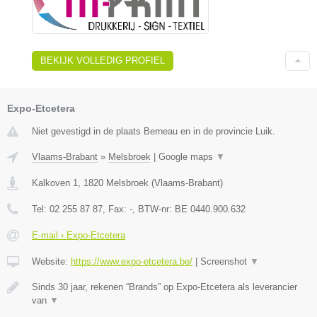
BEKIJK VOLLEDIG PROFIEL
Expo-Etcetera
Niet gevestigd in de plaats Berneau en in de provincie Luik.
Vlaams-Brabant
»
Melsbroek
|
Google maps
▼
Kalkoven 1
,
1820
Melsbroek
(
Vlaams-Brabant
)
Tel:
02 255 87 87
, Fax:
-
, BTW-nr:
BE 0440.900.632
E-mail › Expo-Etcetera
Website:
https://www.expo-etcetera.be/
|
Screenshot
▼
Sinds 30 jaar, rekenen “Brands” op Expo-Etcetera als leverancier
van
▼