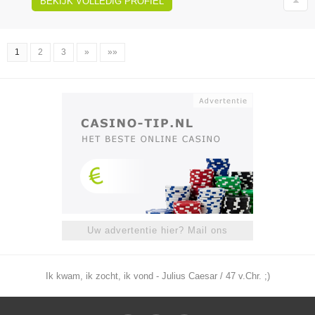
BEKIJK VOLLEDIG PROFIEL
1
2
3
»
»»
Uw advertentie hier? Mail ons
Ik kwam, ik zocht, ik vond - Julius Caesar / 47 v.Chr. ;)