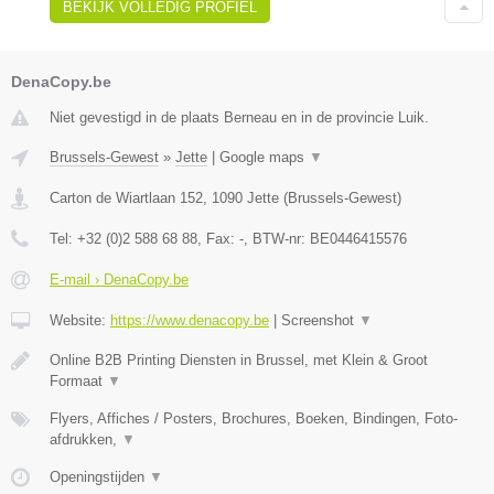
BEKIJK VOLLEDIG PROFIEL
DenaCopy.be
Niet gevestigd in de plaats Berneau en in de provincie Luik.
Brussels-Gewest
»
Jette
|
Google maps
▼
Carton de Wiartlaan 152
,
1090
Jette
(
Brussels-Gewest
)
Tel:
+32 (0)2 588 68 88
, Fax:
-
, BTW-nr:
BE0446415576
E-mail › DenaCopy.be
Website:
https://www.denacopy.be
|
Screenshot
▼
Online B2B Printing Diensten in Brussel, met Klein & Groot
Formaat
▼
Flyers, Affiches / Posters, Brochures, Boeken, Bindingen, Foto-
afdrukken,
▼
Openingstijden
▼