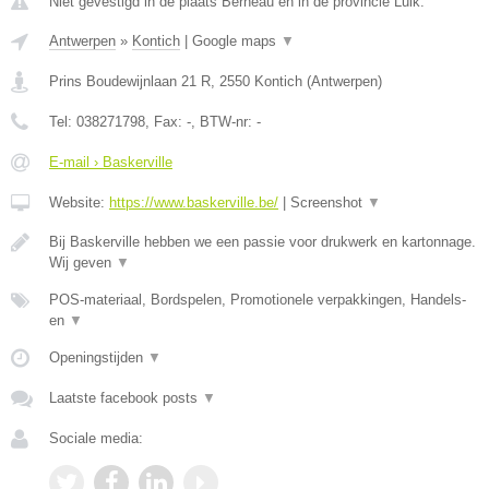
Niet gevestigd in de plaats Berneau en in de provincie Luik.
Antwerpen
»
Kontich
|
Google maps
▼
Prins Boudewijnlaan 21 R
,
2550
Kontich
(
Antwerpen
)
Tel:
038271798
, Fax:
-
, BTW-nr:
-
E-mail › Baskerville
Website:
https://www.baskerville.be/
|
Screenshot
▼
Bij Baskerville hebben we een passie voor drukwerk en kartonnage.
Wij geven
▼
POS-materiaal, Bordspelen, Promotionele verpakkingen, Handels-
en
▼
Openingstijden
▼
Laatste facebook posts
▼
Sociale media: