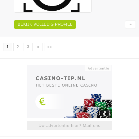
BEKIJK VOLLEDIG PROFIEL
1
2
3
»
»»
Uw advertentie hier? Mail ons