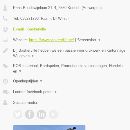
Prins Boudewijnlaan 21 R
,
2550
Kontich
(
Antwerpen
)
Tel:
038271798
, Fax:
-
, BTW-nr:
-
E-mail › Baskerville
Website:
https://www.baskerville.be/
|
Screenshot
▼
Bij Baskerville hebben we een passie voor drukwerk en kartonnage.
Wij geven
▼
POS-materiaal, Bordspelen, Promotionele verpakkingen, Handels-
en
▼
Openingstijden
▼
Laatste facebook posts
▼
Sociale media: