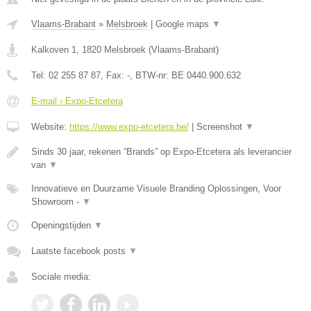
Vlaams-Brabant
»
Melsbroek
|
Google maps
▼
Kalkoven 1
,
1820
Melsbroek
(
Vlaams-Brabant
)
Tel:
02 255 87 87
, Fax:
-
, BTW-nr:
BE 0440.900.632
E-mail › Expo-Etcetera
Website:
https://www.expo-etcetera.be/
|
Screenshot
▼
Sinds 30 jaar, rekenen “Brands” op Expo-Etcetera als leverancier
van
▼
Innovatieve en Duurzame Visuele Branding Oplossingen, Voor
Showroom -
▼
Openingstijden
▼
Laatste facebook posts
▼
Sociale media: