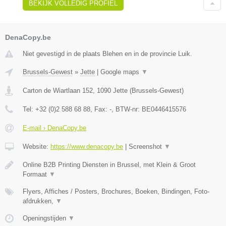
BEKIJK VOLLEDIG PROFIEL
DenaCopy.be
Niet gevestigd in de plaats Blehen en in de provincie Luik.
Brussels-Gewest
»
Jette
|
Google maps
▼
Carton de Wiartlaan 152
,
1090
Jette
(
Brussels-Gewest
)
Tel:
+32 (0)2 588 68 88
, Fax:
-
, BTW-nr:
BE0446415576
E-mail › DenaCopy.be
Website:
https://www.denacopy.be
|
Screenshot
▼
Online B2B Printing Diensten in Brussel, met Klein & Groot
Formaat
▼
Flyers, Affiches / Posters, Brochures, Boeken, Bindingen, Foto-
afdrukken,
▼
Openingstijden
▼