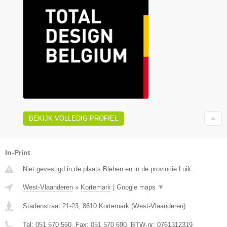
BEKIJK VOLLEDIG PROFIEL
In-Print
Niet gevestigd in de plaats Blehen en in de provincie Luik.
West-Vlaanderen
»
Kortemark
|
Google maps
▼
Stadenstraat 21-23
,
8610
Kortemark
(
West-Vlaanderen
)
Tel:
051 570 560
, Fax:
051 570 690
, BTW-nr:
0761312319