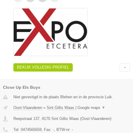
BEKIJK VOLLEDIG PROFIEL
Close Up Els Buys
Niet gevestigd in de plaats Blehen en in de provincie Luik.
Oost-Vlaanderen
»
Sint Gillis Waas
|
Google maps
▼
Reepstraat 137
,
9170
Sint Gillis Waas
(
Oost-Vlaanderen
)
Tel:
0474565659
, Fax:
-
, BTW-nr:
-