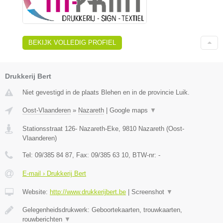
BEKIJK VOLLEDIG PROFIEL
Drukkerij Bert
Niet gevestigd in de plaats Blehen en in de provincie Luik.
Oost-Vlaanderen
»
Nazareth
|
Google maps
▼
Stationsstraat 126- Nazareth-Eke
,
9810
Nazareth
(
Oost-
Vlaanderen
)
Tel:
09/385 84 87
, Fax:
09/385 63 10
, BTW-nr:
-
E-mail › Drukkerij Bert
Website:
http://www.drukkerijbert.be
|
Screenshot
▼
Gelegenheidsdrukwerk: Geboortekaarten, trouwkaarten,
rouwberichten
▼