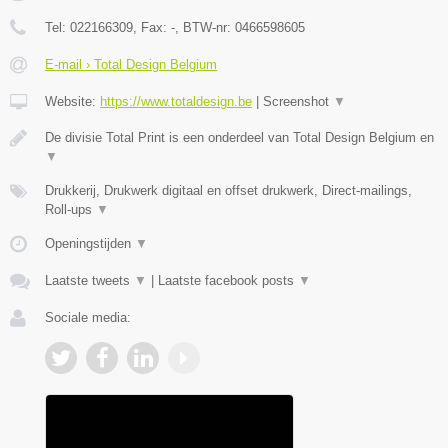
Tel:
022166309
, Fax:
-
, BTW-nr:
0466598605
E-mail › Total Design Belgium
Website:
https://www.totaldesign.be
|
Screenshot
▼
De divisie Total Print is een onderdeel van Total Design Belgium en
▼
Drukkerij, Drukwerk digitaal en offset drukwerk, Direct-mailings,
Roll-ups
▼
Openingstijden
▼
Laatste tweets
▼
|
Laatste facebook posts
▼
Sociale media: