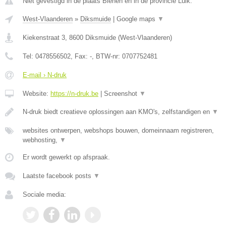
Niet gevestigd in de plaats Blehen en in de provincie Luik.
West-Vlaanderen
»
Diksmuide
|
Google maps
▼
Kiekenstraat 3
,
8600
Diksmuide
(
West-Vlaanderen
)
Tel:
0478556502
, Fax:
-
, BTW-nr:
0707752481
E-mail › N-druk
Website:
https://n-druk.be
|
Screenshot
▼
N-druk biedt creatieve oplossingen aan KMO's, zelfstandigen en
▼
websites ontwerpen, webshops bouwen, domeinnaam registreren,
webhosting,
▼
Er wordt gewerkt op afspraak.
Laatste facebook posts
▼
Sociale media: