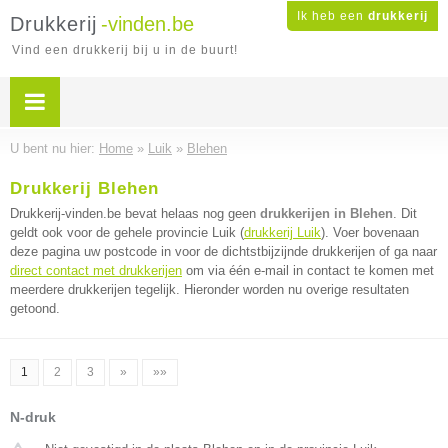
Ik heb een
drukkerij
Drukkerij
-vinden.be
Vind een drukkerij bij u in de buurt!
U bent nu hier:
Home
»
Luik
»
Blehen
Drukkerij Blehen
Drukkerij-vinden.be bevat helaas nog geen
drukkerijen in Blehen
. Dit
geldt ook voor de gehele provincie Luik (
drukkerij Luik
). Voer bovenaan
deze pagina uw postcode in voor de dichtstbijzijnde drukkerijen of ga naar
direct contact met drukkerijen
om via één e-mail in contact te komen met
meerdere drukkerijen tegelijk. Hieronder worden nu overige resultaten
getoond.
1
2
3
»
»»
N-druk