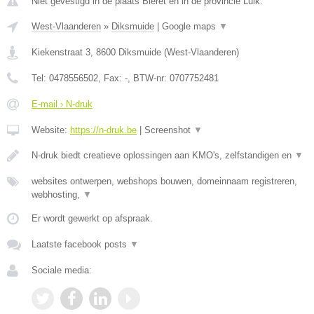
Niet gevestigd in de plaats Bleret en in de provincie Luik.
West-Vlaanderen
»
Diksmuide
|
Google maps
▼
Kiekenstraat 3
,
8600
Diksmuide
(
West-Vlaanderen
)
Tel:
0478556502
, Fax:
-
, BTW-nr:
0707752481
E-mail › N-druk
Website:
https://n-druk.be
|
Screenshot
▼
N-druk biedt creatieve oplossingen aan KMO's, zelfstandigen en
▼
websites ontwerpen, webshops bouwen, domeinnaam registreren,
webhosting,
▼
Er wordt gewerkt op afspraak.
Laatste facebook posts
▼
Sociale media: