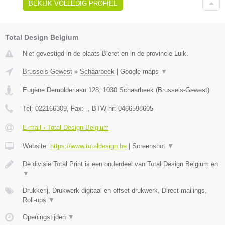
BEKIJK VOLLEDIG PROFIEL
Total Design Belgium
Niet gevestigd in de plaats Bleret en in de provincie Luik.
Brussels-Gewest
»
Schaarbeek
|
Google maps
▼
Eugène Demolderlaan 128
,
1030
Schaarbeek
(
Brussels-Gewest
)
Tel:
022166309
, Fax:
-
, BTW-nr:
0466598605
E-mail › Total Design Belgium
Website:
https://www.totaldesign.be
|
Screenshot
▼
De divisie Total Print is een onderdeel van Total Design Belgium en
▼
Drukkerij, Drukwerk digitaal en offset drukwerk, Direct-mailings,
Roll-ups
▼
Openingstijden
▼