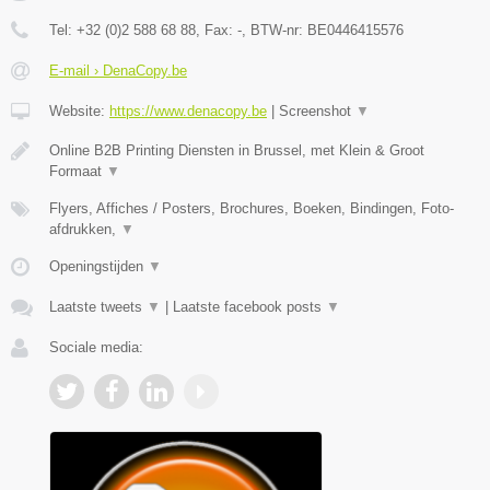
Tel:
+32 (0)2 588 68 88
, Fax:
-
, BTW-nr:
BE0446415576
E-mail › DenaCopy.be
Website:
https://www.denacopy.be
|
Screenshot
▼
Online B2B Printing Diensten in Brussel, met Klein & Groot
Formaat
▼
Flyers, Affiches / Posters, Brochures, Boeken, Bindingen, Foto-
afdrukken,
▼
Openingstijden
▼
Laatste tweets
▼
|
Laatste facebook posts
▼
Sociale media: