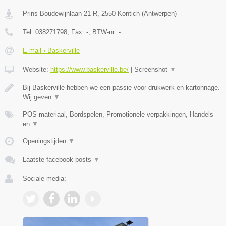
Prins Boudewijnlaan 21 R
,
2550
Kontich
(
Antwerpen
)
Tel:
038271798
, Fax:
-
, BTW-nr:
-
E-mail › Baskerville
Website:
https://www.baskerville.be/
|
Screenshot
▼
Bij Baskerville hebben we een passie voor drukwerk en kartonnage.
Wij geven
▼
POS-materiaal, Bordspelen, Promotionele verpakkingen, Handels-
en
▼
Openingstijden
▼
Laatste facebook posts
▼
Sociale media: