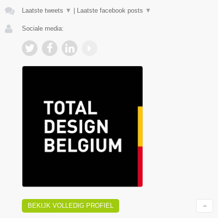
Laatste tweets
▼
|
Laatste facebook posts
▼
Sociale media:
BEKIJK VOLLEDIG PROFIEL