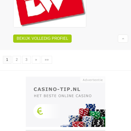
BEKIJK VOLLEDIG PROFIEL
1
2
3
»
»»