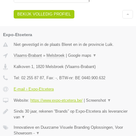
BEKIJK VOLLEDIG PROFIEL
Expo-Etcetera
Niet gevestigd in de plaats Bleret en in de provincie Luik.
Vlaams-Brabant
»
Melsbroek
|
Google maps
▼
Kalkoven 1
,
1820
Melsbroek
(
Vlaams-Brabant
)
Tel:
02 255 87 87
, Fax:
-
, BTW-nr:
BE 0440.900.632
E-mail › Expo-Etcetera
Website:
https://www.expo-etcetera.be/
|
Screenshot
▼
Sinds 30 jaar, rekenen “Brands” op Expo-Etcetera als leverancier
van
▼
Innovatieve en Duurzame Visuele Branding Oplossingen, Voor
Showroom -
▼