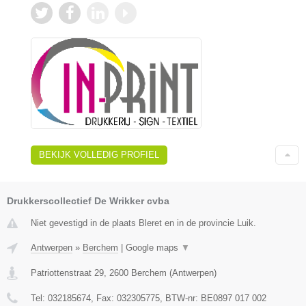
BEKIJK VOLLEDIG PROFIEL
Drukkerscollectief De Wrikker cvba
Niet gevestigd in de plaats Bleret en in de provincie Luik.
Antwerpen
»
Berchem
|
Google maps
▼
Patriottenstraat 29
,
2600
Berchem
(
Antwerpen
)
Tel:
032185674
, Fax:
032305775
, BTW-nr:
BE0897 017 002