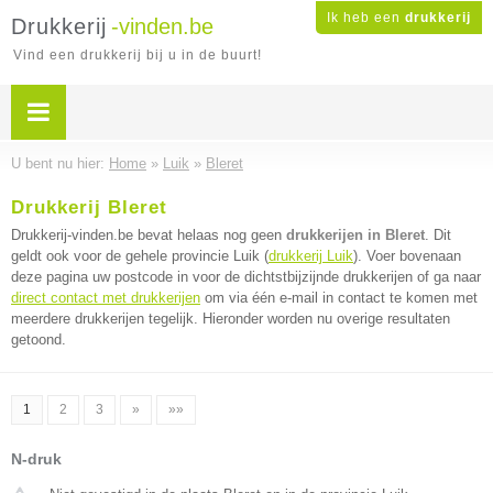
Ik heb een
drukkerij
Drukkerij
-vinden.be
Vind een drukkerij bij u in de buurt!
U bent nu hier:
Home
»
Luik
»
Bleret
Drukkerij Bleret
Drukkerij-vinden.be bevat helaas nog geen
drukkerijen in Bleret
. Dit
geldt ook voor de gehele provincie Luik (
drukkerij Luik
). Voer bovenaan
deze pagina uw postcode in voor de dichtstbijzijnde drukkerijen of ga naar
direct contact met drukkerijen
om via één e-mail in contact te komen met
meerdere drukkerijen tegelijk. Hieronder worden nu overige resultaten
getoond.
1
2
3
»
»»
N-druk