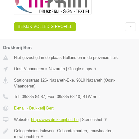
BEKIJK VOLLEDIG PROFIEL
Drukkerij Bert
Niet gevestigd in de plaats Bolland en in de provincie Luik.
Oost-Vlaanderen
»
Nazareth
|
Google maps
▼
Stationsstraat 126- Nazareth-Eke
,
9810
Nazareth
(
Oost-
Vlaanderen
)
Tel:
09/385 84 87
, Fax:
09/385 63 10
, BTW-nr:
-
E-mail › Drukkerij Bert
Website:
http://www.drukkerijbert.be
|
Screenshot
▼
Gelegenheidsdrukwerk: Geboortekaarten, trouwkaarten,
rouwberichten
▼