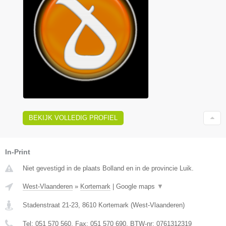
BEKIJK VOLLEDIG PROFIEL
In-Print
Niet gevestigd in de plaats Bolland en in de provincie Luik.
West-Vlaanderen
»
Kortemark
|
Google maps
▼
Stadenstraat 21-23
,
8610
Kortemark
(
West-Vlaanderen
)
Tel:
051 570 560
, Fax:
051 570 690
, BTW-nr:
0761312319