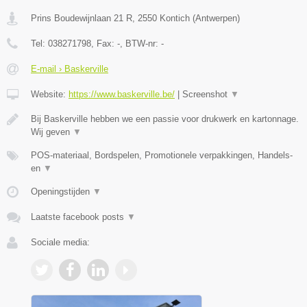
Prins Boudewijnlaan 21 R
,
2550
Kontich
(
Antwerpen
)
Tel:
038271798
, Fax:
-
, BTW-nr:
-
E-mail › Baskerville
Website:
https://www.baskerville.be/
|
Screenshot
▼
Bij Baskerville hebben we een passie voor drukwerk en kartonnage.
Wij geven
▼
POS-materiaal, Bordspelen, Promotionele verpakkingen, Handels-
en
▼
Openingstijden
▼
Laatste facebook posts
▼
Sociale media: