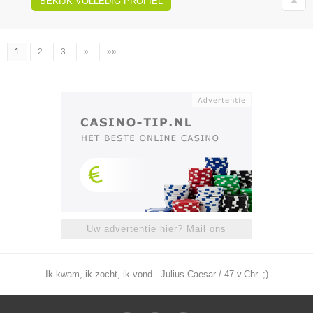
BEKIJK VOLLEDIG PROFIEL
1
2
3
»
»»
Uw advertentie hier? Mail ons
Ik kwam, ik zocht, ik vond - Julius Caesar / 47 v.Chr. ;)