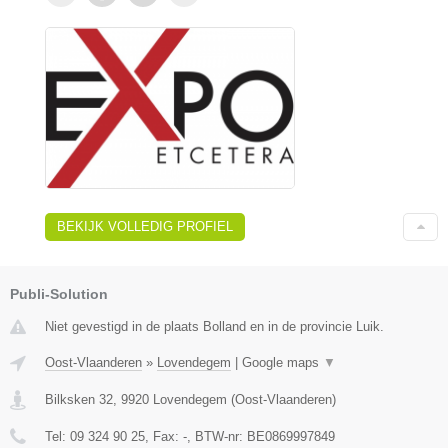
BEKIJK VOLLEDIG PROFIEL
Publi-Solution
Niet gevestigd in de plaats Bolland en in de provincie Luik.
Oost-Vlaanderen
»
Lovendegem
|
Google maps
▼
Bilksken 32
,
9920
Lovendegem
(
Oost-Vlaanderen
)
Tel:
09 324 90 25
, Fax:
-
, BTW-nr:
BE0869997849