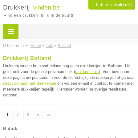
Ik heb een
drukkerij
Drukkerij
-vinden.be
Vind een drukkerij bij u in de buurt!
U bent nu hier:
Home
»
Luik
»
Bolland
Drukkerij Bolland
Drukkerij-vinden.be bevat helaas nog geen
drukkerijen in Bolland
. Dit
geldt ook voor de gehele provincie Luik (
drukkerij Luik
). Voer bovenaan
deze pagina uw postcode in voor de dichtstbijzijnde drukkerijen of ga naar
direct contact met drukkerijen
om via één e-mail in contact te komen met
meerdere drukkerijen tegelijk. Hieronder worden nu overige resultaten
getoond.
1
2
3
»
»»
N-druk