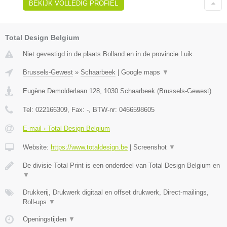
BEKIJK VOLLEDIG PROFIEL
Total Design Belgium
Niet gevestigd in de plaats Bolland en in de provincie Luik.
Brussels-Gewest
»
Schaarbeek
|
Google maps
▼
Eugène Demolderlaan 128
,
1030
Schaarbeek
(
Brussels-Gewest
)
Tel:
022166309
, Fax:
-
, BTW-nr:
0466598605
E-mail › Total Design Belgium
Website:
https://www.totaldesign.be
|
Screenshot
▼
De divisie Total Print is een onderdeel van Total Design Belgium en
▼
Drukkerij, Drukwerk digitaal en offset drukwerk, Direct-mailings,
Roll-ups
▼
Openingstijden
▼