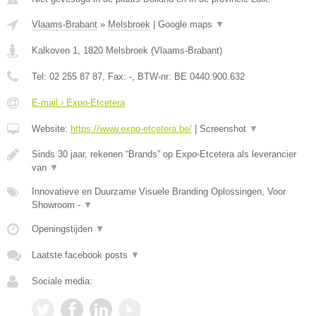
Vlaams-Brabant
»
Melsbroek
|
Google maps
▼
Kalkoven 1
,
1820
Melsbroek
(
Vlaams-Brabant
)
Tel:
02 255 87 87
, Fax:
-
, BTW-nr:
BE 0440.900.632
E-mail › Expo-Etcetera
Website:
https://www.expo-etcetera.be/
|
Screenshot
▼
Sinds 30 jaar, rekenen “Brands” op Expo-Etcetera als leverancier
van
▼
Innovatieve en Duurzame Visuele Branding Oplossingen, Voor
Showroom -
▼
Openingstijden
▼
Laatste facebook posts
▼
Sociale media: