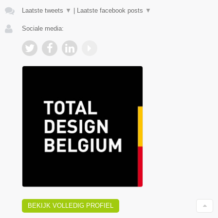
Laatste tweets
▼
|
Laatste facebook posts
▼
Sociale media:
BEKIJK VOLLEDIG PROFIEL