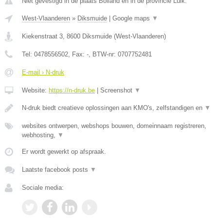
Niet gevestigd in de plaats Bolland en in de provincie Luik.
West-Vlaanderen
»
Diksmuide
|
Google maps
▼
Kiekenstraat 3
,
8600
Diksmuide
(
West-Vlaanderen
)
Tel:
0478556502
, Fax:
-
, BTW-nr:
0707752481
E-mail › N-druk
Website:
https://n-druk.be
|
Screenshot
▼
N-druk biedt creatieve oplossingen aan KMO's, zelfstandigen en
▼
websites ontwerpen, webshops bouwen, domeinnaam registreren,
webhosting,
▼
Er wordt gewerkt op afspraak.
Laatste facebook posts
▼
Sociale media: