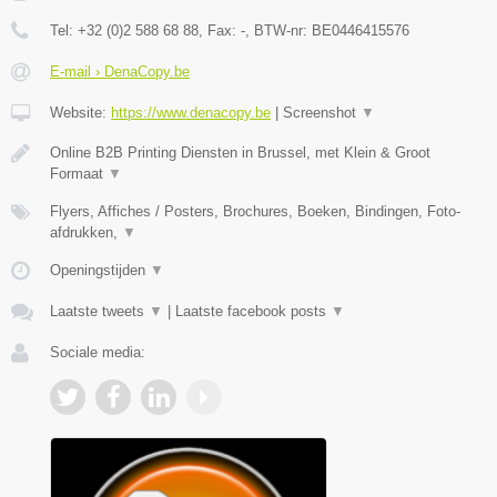
Tel:
+32 (0)2 588 68 88
, Fax:
-
, BTW-nr:
BE0446415576
E-mail › DenaCopy.be
Website:
https://www.denacopy.be
|
Screenshot
▼
Online B2B Printing Diensten in Brussel, met Klein & Groot
Formaat
▼
Flyers, Affiches / Posters, Brochures, Boeken, Bindingen, Foto-
afdrukken,
▼
Openingstijden
▼
Laatste tweets
▼
|
Laatste facebook posts
▼
Sociale media: