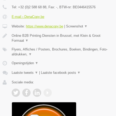
Tel:
+32 (0)2 588 68 88
, Fax:
-
, BTW-nr:
BE0446415576
E-mail › DenaCopy.be
Website:
https://www.denacopy.be
|
Screenshot
▼
Online B2B Printing Diensten in Brussel, met Klein & Groot
Formaat
▼
Flyers, Affiches / Posters, Brochures, Boeken, Bindingen, Foto-
afdrukken,
▼
Openingstijden
▼
Laatste tweets
▼
|
Laatste facebook posts
▼
Sociale media: