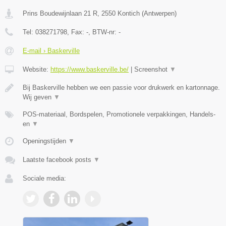
Prins Boudewijnlaan 21 R
,
2550
Kontich
(
Antwerpen
)
Tel:
038271798
, Fax:
-
, BTW-nr:
-
E-mail › Baskerville
Website:
https://www.baskerville.be/
|
Screenshot
▼
Bij Baskerville hebben we een passie voor drukwerk en kartonnage.
Wij geven
▼
POS-materiaal, Bordspelen, Promotionele verpakkingen, Handels-
en
▼
Openingstijden
▼
Laatste facebook posts
▼
Sociale media: