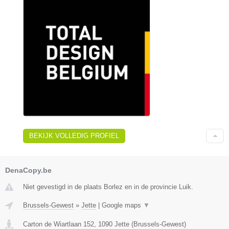
BEKIJK VOLLEDIG PROFIEL
DenaCopy.be
Niet gevestigd in de plaats Borlez en in de provincie Luik.
Brussels-Gewest
»
Jette
|
Google maps
▼
Carton de Wiartlaan 152
,
1090
Jette
(
Brussels-Gewest
)