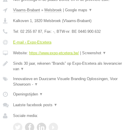
Vlaams-Brabant
»
Melsbroek
|
Google maps
▼
Kalkoven 1
,
1820
Melsbroek
(
Vlaams-Brabant
)
Tel:
02 255 87 87
, Fax:
-
, BTW-nr:
BE 0440.900.632
E-mail › Expo-Etcetera
Website:
https://www.expo-etcetera.be/
|
Screenshot
▼
Sinds 30 jaar, rekenen “Brands” op Expo-Etcetera als leverancier
van
▼
Innovatieve en Duurzame Visuele Branding Oplossingen, Voor
Showroom -
▼
Openingstijden
▼
Laatste facebook posts
▼
Sociale media: