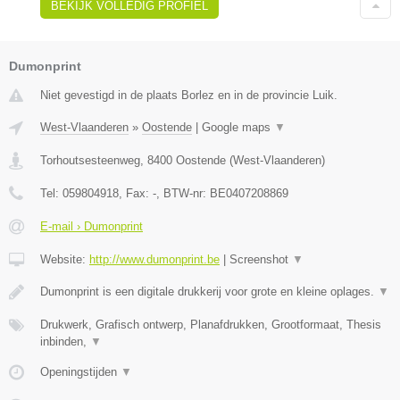
BEKIJK VOLLEDIG PROFIEL
Dumonprint
Niet gevestigd in de plaats Borlez en in de provincie Luik.
West-Vlaanderen
»
Oostende
|
Google maps
▼
Torhoutsesteenweg
,
8400
Oostende
(
West-Vlaanderen
)
Tel:
059804918
, Fax:
-
, BTW-nr:
BE0407208869
E-mail › Dumonprint
Website:
http://www.dumonprint.be
|
Screenshot
▼
Dumonprint is een digitale drukkerij voor grote en kleine oplages.
▼
Drukwerk, Grafisch ontwerp, Planafdrukken, Grootformaat, Thesis
inbinden,
▼
Openingstijden
▼