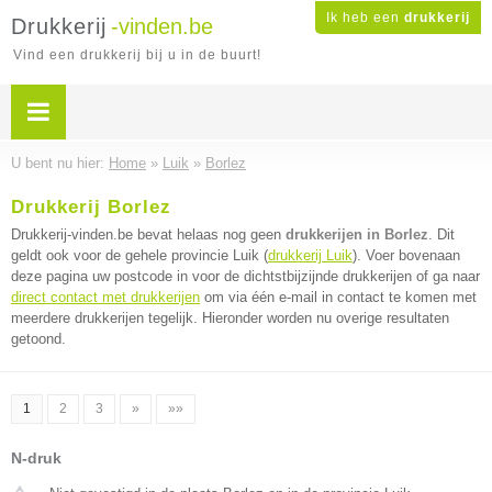
Ik heb een
drukkerij
Drukkerij
-vinden.be
Vind een drukkerij bij u in de buurt!
U bent nu hier:
Home
»
Luik
»
Borlez
Drukkerij Borlez
Drukkerij-vinden.be bevat helaas nog geen
drukkerijen in Borlez
. Dit
geldt ook voor de gehele provincie Luik (
drukkerij Luik
). Voer bovenaan
deze pagina uw postcode in voor de dichtstbijzijnde drukkerijen of ga naar
direct contact met drukkerijen
om via één e-mail in contact te komen met
meerdere drukkerijen tegelijk. Hieronder worden nu overige resultaten
getoond.
1
2
3
»
»»
N-druk