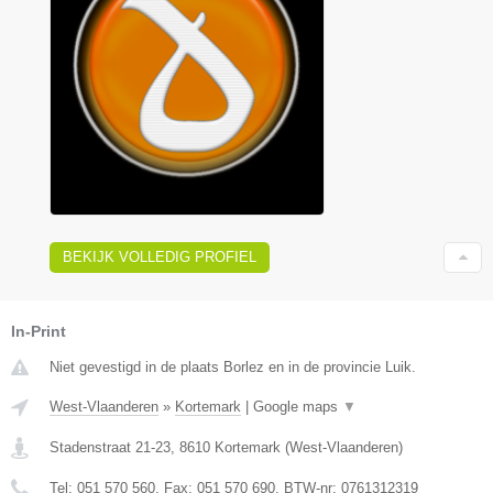
BEKIJK VOLLEDIG PROFIEL
In-Print
Niet gevestigd in de plaats Borlez en in de provincie Luik.
West-Vlaanderen
»
Kortemark
|
Google maps
▼
Stadenstraat 21-23
,
8610
Kortemark
(
West-Vlaanderen
)
Tel:
051 570 560
, Fax:
051 570 690
, BTW-nr:
0761312319