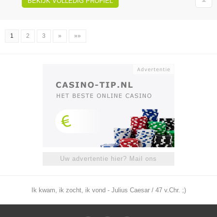
BEKIJK VOLLEDIG PROFIEL
1
2
3
»
»»
Uw advertentie hier? Mail ons
Ik kwam, ik zocht, ik vond - Julius Caesar / 47 v.Chr. ;)