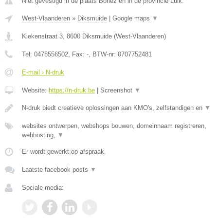
Niet gevestigd in de plaats Borlez en in de provincie Luik.
West-Vlaanderen
»
Diksmuide
|
Google maps
▼
Kiekenstraat 3
,
8600
Diksmuide
(
West-Vlaanderen
)
Tel:
0478556502
, Fax:
-
, BTW-nr:
0707752481
E-mail › N-druk
Website:
https://n-druk.be
|
Screenshot
▼
N-druk biedt creatieve oplossingen aan KMO's, zelfstandigen en
▼
websites ontwerpen, webshops bouwen, domeinnaam registreren,
webhosting,
▼
Er wordt gewerkt op afspraak.
Laatste facebook posts
▼
Sociale media: