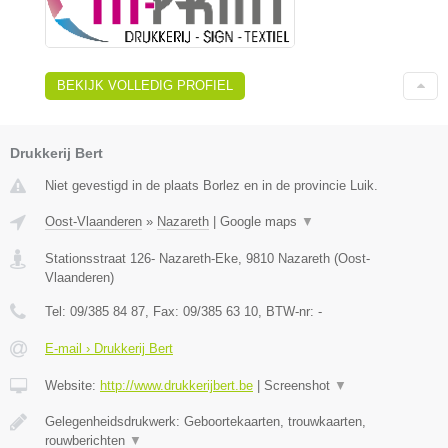
BEKIJK VOLLEDIG PROFIEL
Drukkerij Bert
Niet gevestigd in de plaats Borlez en in de provincie Luik.
Oost-Vlaanderen
»
Nazareth
|
Google maps
▼
Stationsstraat 126- Nazareth-Eke
,
9810
Nazareth
(
Oost-
Vlaanderen
)
Tel:
09/385 84 87
, Fax:
09/385 63 10
, BTW-nr:
-
E-mail › Drukkerij Bert
Website:
http://www.drukkerijbert.be
|
Screenshot
▼
Gelegenheidsdrukwerk: Geboortekaarten, trouwkaarten,
rouwberichten
▼