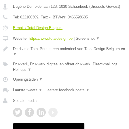
Eugène Demolderlaan 128
,
1030
Schaarbeek
(
Brussels-Gewest
)
Tel:
022166309
, Fax:
-
, BTW-nr:
0466598605
E-mail › Total Design Belgium
Website:
https://www.totaldesign.be
|
Screenshot
▼
De divisie Total Print is een onderdeel van Total Design Belgium en
▼
Drukkerij, Drukwerk digitaal en offset drukwerk, Direct-mailings,
Roll-ups
▼
Openingstijden
▼
Laatste tweets
▼
|
Laatste facebook posts
▼
Sociale media: