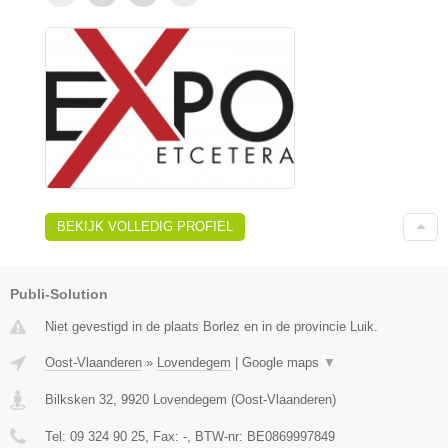
BEKIJK VOLLEDIG PROFIEL
Publi-Solution
Niet gevestigd in de plaats Borlez en in de provincie Luik.
Oost-Vlaanderen
»
Lovendegem
|
Google maps
▼
Bilksken 32
,
9920
Lovendegem
(
Oost-Vlaanderen
)
Tel:
09 324 90 25
, Fax:
-
, BTW-nr:
BE0869997849