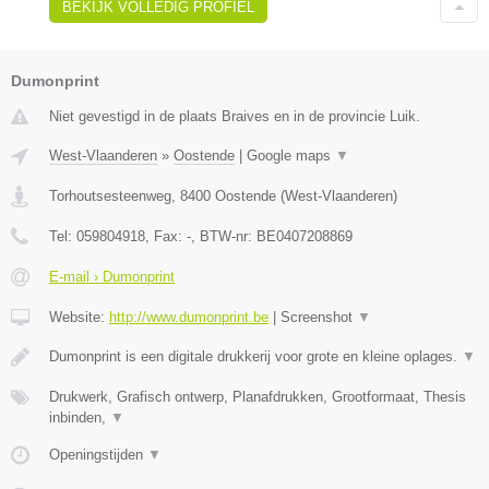
BEKIJK VOLLEDIG PROFIEL
Dumonprint
Niet gevestigd in de plaats Braives en in de provincie Luik.
West-Vlaanderen
»
Oostende
|
Google maps
▼
Torhoutsesteenweg
,
8400
Oostende
(
West-Vlaanderen
)
Tel:
059804918
, Fax:
-
, BTW-nr:
BE0407208869
E-mail › Dumonprint
Website:
http://www.dumonprint.be
|
Screenshot
▼
Dumonprint is een digitale drukkerij voor grote en kleine oplages.
▼
Drukwerk, Grafisch ontwerp, Planafdrukken, Grootformaat, Thesis
inbinden,
▼
Openingstijden
▼