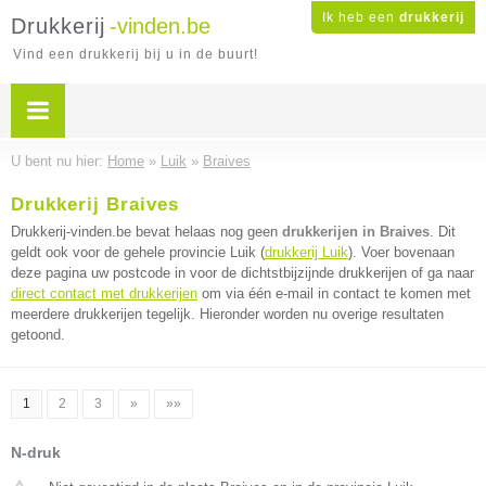
Ik heb een
drukkerij
Drukkerij
-vinden.be
Vind een drukkerij bij u in de buurt!
U bent nu hier:
Home
»
Luik
»
Braives
Drukkerij Braives
Drukkerij-vinden.be bevat helaas nog geen
drukkerijen in Braives
. Dit
geldt ook voor de gehele provincie Luik (
drukkerij Luik
). Voer bovenaan
deze pagina uw postcode in voor de dichtstbijzijnde drukkerijen of ga naar
direct contact met drukkerijen
om via één e-mail in contact te komen met
meerdere drukkerijen tegelijk. Hieronder worden nu overige resultaten
getoond.
1
2
3
»
»»
N-druk