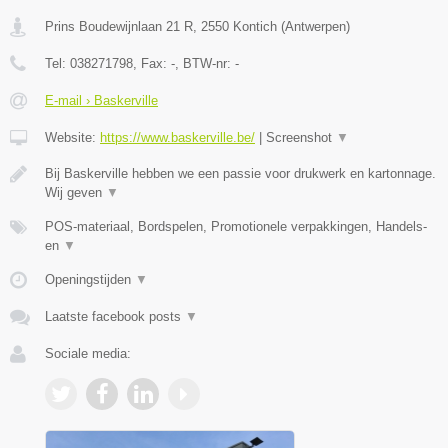
Prins Boudewijnlaan 21 R
,
2550
Kontich
(
Antwerpen
)
Tel:
038271798
, Fax:
-
, BTW-nr:
-
E-mail › Baskerville
Website:
https://www.baskerville.be/
|
Screenshot
▼
Bij Baskerville hebben we een passie voor drukwerk en kartonnage.
Wij geven
▼
POS-materiaal, Bordspelen, Promotionele verpakkingen, Handels-
en
▼
Openingstijden
▼
Laatste facebook posts
▼
Sociale media: