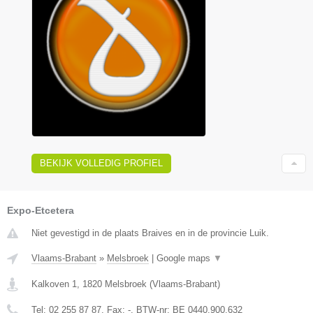
BEKIJK VOLLEDIG PROFIEL
Expo-Etcetera
Niet gevestigd in de plaats Braives en in de provincie Luik.
Vlaams-Brabant
»
Melsbroek
|
Google maps
▼
Kalkoven 1
,
1820
Melsbroek
(
Vlaams-Brabant
)
Tel:
02 255 87 87
, Fax:
-
, BTW-nr:
BE 0440.900.632