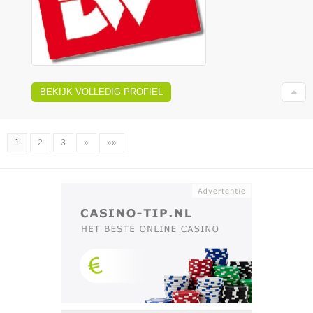
BEKIJK VOLLEDIG PROFIEL
1
2
3
»
»»