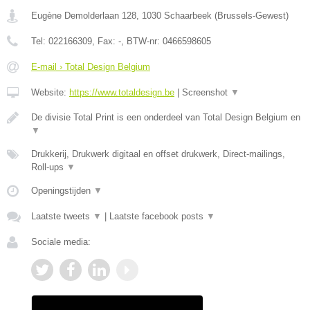
Eugène Demolderlaan 128
,
1030
Schaarbeek
(
Brussels-Gewest
)
Tel:
022166309
, Fax:
-
, BTW-nr:
0466598605
E-mail › Total Design Belgium
Website:
https://www.totaldesign.be
|
Screenshot
▼
De divisie Total Print is een onderdeel van Total Design Belgium en
▼
Drukkerij, Drukwerk digitaal en offset drukwerk, Direct-mailings,
Roll-ups
▼
Openingstijden
▼
Laatste tweets
▼
|
Laatste facebook posts
▼
Sociale media: