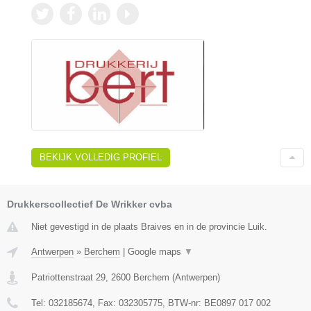
BEKIJK VOLLEDIG PROFIEL
Drukkerscollectief De Wrikker cvba
Niet gevestigd in de plaats Braives en in de provincie Luik.
Antwerpen
»
Berchem
|
Google maps
▼
Patriottenstraat 29
,
2600
Berchem
(
Antwerpen
)
Tel:
032185674
, Fax:
032305775
, BTW-nr:
BE0897 017 002