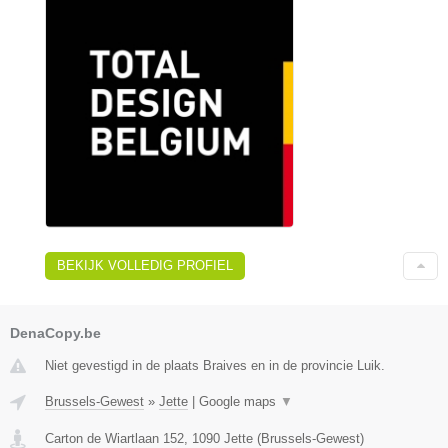
BEKIJK VOLLEDIG PROFIEL
DenaCopy.be
Niet gevestigd in de plaats Braives en in de provincie Luik.
Brussels-Gewest
»
Jette
|
Google maps
▼
Carton de Wiartlaan 152
,
1090
Jette
(
Brussels-Gewest
)