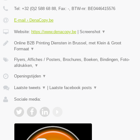
Tel:
+32 (0)2 588 68 88
, Fax:
-
, BTW-nr:
BE0446415576
E-mail › DenaCopy.be
Website:
https://www.denacopy.be
|
Screenshot
▼
Online B2B Printing Diensten in Brussel, met Klein & Groot
Formaat
▼
Flyers, Affiches / Posters, Brochures, Boeken, Bindingen, Foto-
afdrukken,
▼
Openingstijden
▼
Laatste tweets
▼
|
Laatste facebook posts
▼
Sociale media: