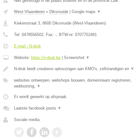
Niet gevestigd in de plaats Braives en in de provincie Luik.
West-Vlaanderen
»
Diksmuide
|
Google maps
▼
Kiekenstraat 3
,
8600
Diksmuide
(
West-Vlaanderen
)
Tel:
0478556502
, Fax:
-
, BTW-nr:
0707752481
E-mail › N-druk
Website:
https://n-druk.be
|
Screenshot
▼
N-druk biedt creatieve oplossingen aan KMO's, zelfstandigen en
▼
websites ontwerpen, webshops bouwen, domeinnaam registreren,
webhosting,
▼
Er wordt gewerkt op afspraak.
Laatste facebook posts
▼
Sociale media: