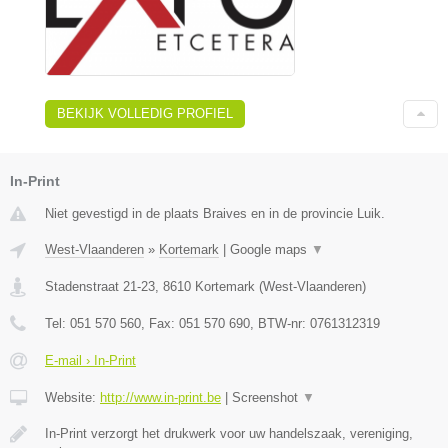
BEKIJK VOLLEDIG PROFIEL
In-Print
Niet gevestigd in de plaats Braives en in de provincie Luik.
West-Vlaanderen
»
Kortemark
|
Google maps
▼
Stadenstraat 21-23
,
8610
Kortemark
(
West-Vlaanderen
)
Tel:
051 570 560
, Fax:
051 570 690
, BTW-nr:
0761312319
E-mail › In-Print
Website:
http://www.in-print.be
|
Screenshot
▼
In-Print verzorgt het drukwerk voor uw handelszaak, vereniging,