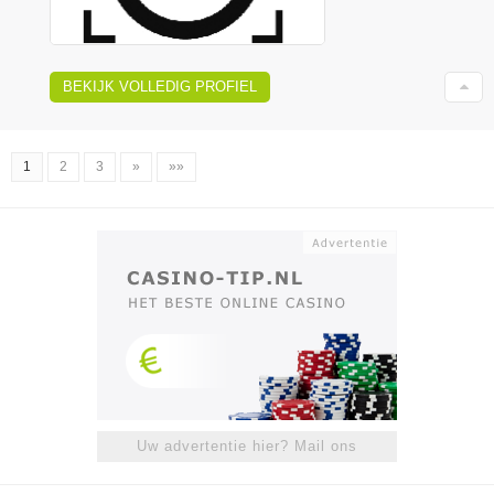
BEKIJK VOLLEDIG PROFIEL
1
2
3
»
»»
Uw advertentie hier? Mail ons