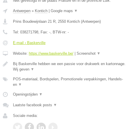
Niet gevestigd in de plaats Fraiture en in de provincie Luik.
Antwerpen
»
Kontich
|
Google maps
▼
Prins Boudewijnlaan 21 R
,
2550
Kontich
(
Antwerpen
)
Tel:
038271798
, Fax:
-
, BTW-nr:
-
E-mail › Baskerville
Website:
https://www.baskerville.be/
|
Screenshot
▼
Bij Baskerville hebben we een passie voor drukwerk en kartonnage.
Wij geven
▼
POS-materiaal, Bordspelen, Promotionele verpakkingen, Handels-
en
▼
Openingstijden
▼
Laatste facebook posts
▼
Sociale media: