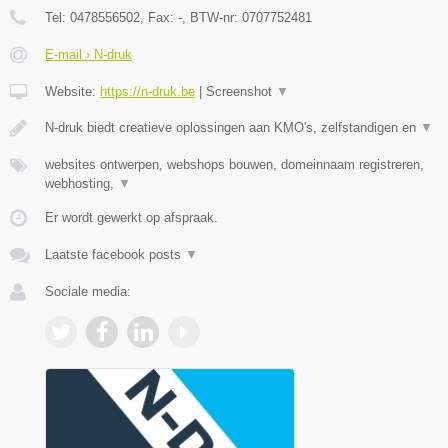
Tel:
0478556502
, Fax:
-
, BTW-nr:
0707752481
E-mail › N-druk
Website:
https://n-druk.be
|
Screenshot
▼
N-druk biedt creatieve oplossingen aan KMO's, zelfstandigen en
▼
websites ontwerpen, webshops bouwen, domeinnaam registreren,
webhosting,
▼
Er wordt gewerkt op afspraak.
Laatste facebook posts
▼
Sociale media: