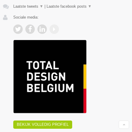
Laatste tweets
▼
|
Laatste facebook posts
▼
Sociale media:
BEKIJK VOLLEDIG PROFIEL