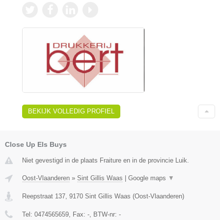
BEKIJK VOLLEDIG PROFIEL
Close Up Els Buys
Niet gevestigd in de plaats Fraiture en in de provincie Luik.
Oost-Vlaanderen
»
Sint Gillis Waas
|
Google maps
▼
Reepstraat 137
,
9170
Sint Gillis Waas
(
Oost-Vlaanderen
)
Tel:
0474565659
, Fax:
-
, BTW-nr:
-