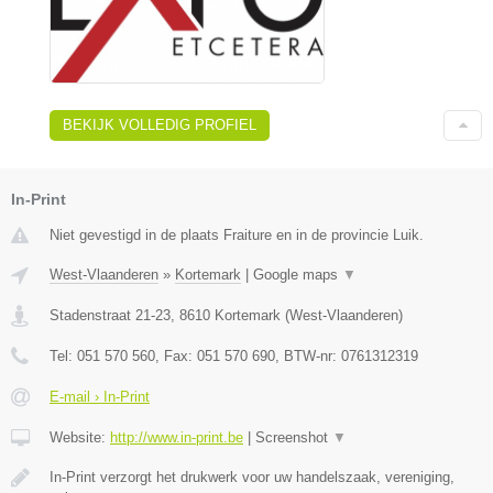
BEKIJK VOLLEDIG PROFIEL
In-Print
Niet gevestigd in de plaats Fraiture en in de provincie Luik.
West-Vlaanderen
»
Kortemark
|
Google maps
▼
Stadenstraat 21-23
,
8610
Kortemark
(
West-Vlaanderen
)
Tel:
051 570 560
, Fax:
051 570 690
, BTW-nr:
0761312319
E-mail › In-Print
Website:
http://www.in-print.be
|
Screenshot
▼
In-Print verzorgt het drukwerk voor uw handelszaak, vereniging,