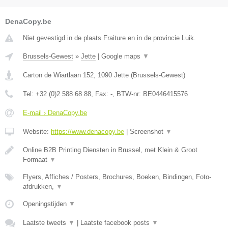
DenaCopy.be
Niet gevestigd in de plaats Fraiture en in de provincie Luik.
Brussels-Gewest
»
Jette
|
Google maps
▼
Carton de Wiartlaan 152
,
1090
Jette
(
Brussels-Gewest
)
Tel:
+32 (0)2 588 68 88
, Fax:
-
, BTW-nr:
BE0446415576
E-mail › DenaCopy.be
Website:
https://www.denacopy.be
|
Screenshot
▼
Online B2B Printing Diensten in Brussel, met Klein & Groot
Formaat
▼
Flyers, Affiches / Posters, Brochures, Boeken, Bindingen, Foto-
afdrukken,
▼
Openingstijden
▼
Laatste tweets
▼
|
Laatste facebook posts
▼