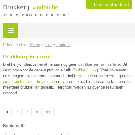
Ik heb een
drukkerij
Drukkerij
-vinden.be
Vind een drukkerij bij u in de buurt!
U bent nu hier:
Home
»
Luik
»
Fraiture
Drukkerij Fraiture
Drukkerij-vinden.be bevat helaas nog geen
drukkerijen in Fraiture
. Dit
geldt ook voor de gehele provincie Luik (
drukkerij Luik
). Voer bovenaan
deze pagina uw postcode in voor de dichtstbijzijnde drukkerijen of ga naar
direct contact met drukkerijen
om via één e-mail in contact te komen met
meerdere drukkerijen tegelijk. Hieronder worden nu overige resultaten
getoond.
1
2
3
»
»»
Baskerville