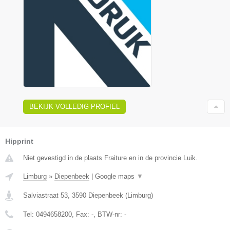
BEKIJK VOLLEDIG PROFIEL
Hipprint
Niet gevestigd in de plaats Fraiture en in de provincie Luik.
Limburg
»
Diepenbeek
|
Google maps
▼
Salviastraat 53
,
3590
Diepenbeek
(
Limburg
)
Tel:
0494658200
, Fax:
-
, BTW-nr:
-