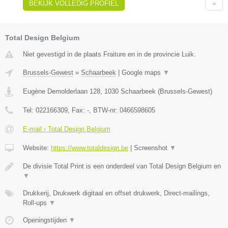
BEKIJK VOLLEDIG PROFIEL
Total Design Belgium
Niet gevestigd in de plaats Fraiture en in de provincie Luik.
Brussels-Gewest
»
Schaarbeek
|
Google maps
▼
Eugène Demolderlaan 128
,
1030
Schaarbeek
(
Brussels-Gewest
)
Tel:
022166309
, Fax:
-
, BTW-nr:
0466598605
E-mail › Total Design Belgium
Website:
https://www.totaldesign.be
|
Screenshot
▼
De divisie Total Print is een onderdeel van Total Design Belgium en
▼
Drukkerij, Drukwerk digitaal en offset drukwerk, Direct-mailings,
Roll-ups
▼
Openingstijden
▼