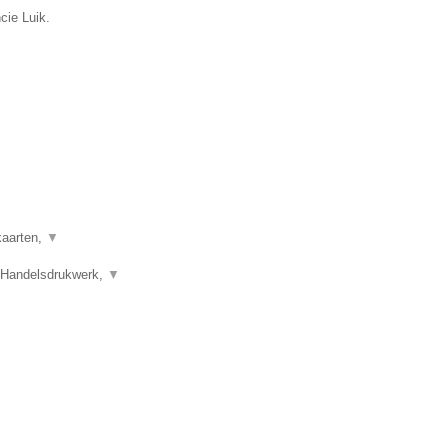
cie Luik.
kaarten,
▼
 Handelsdrukwerk,
▼