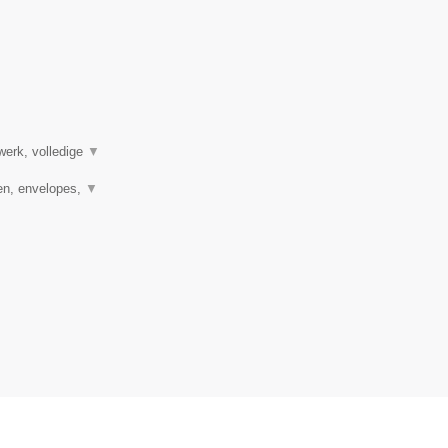
werk, volledige
▼
en, envelopes,
▼