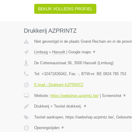
BEKIJK VOLLEDIG PROFIEL
Drukkerij AZPRINTZ
Niet gevestigd in de plaats Grand Rechain en in de provin
Limburg
»
Hasselt
|
Google maps
▼
De Cottereaustraat 36
,
3500
Hasselt
(
Limburg
)
Tel:
+32471826042
, Fax:
-
, BTW-nr:
BE 0824 785 753
E-mail › Drukkerij AZPRINTZ
Website:
https://webshop.azprintz.be/
|
Screenshot
▼
Drukkerij + Textiel drukkerij.
▼
Textiel aankopen, https://webshop.azprintz.be/, Geboorte
Openingstijden
▼