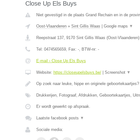
Close Up Els Buys
Niet gevestigd in de plaats Grand Rechain en in de provin
Oost-Vlaanderen
»
Sint Gillis Waas
|
Google maps
▼
Reepstraat 137
,
9170
Sint Gillis Waas
(
Oost-Vlaanderen
)
Tel:
0474565659
, Fax:
-
, BTW-nr:
-
E-mail › Close Up Els Buys
Website:
https://closeupelsbuys.be/
|
Screenshot
▼
Op zoek naar leuke, hippe en originele geboortekaartjes
Drukkerijen, Fotograaf, Afdrukken, Geboortekaartjes, Uit
Er wordt gewerkt op afspraak.
Laatste facebook posts
▼
Sociale media: