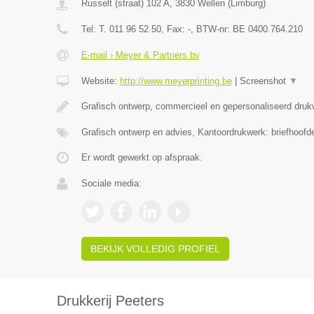
Russelt (straat) 102 A
,
3830
Wellen
(
Limburg
)
Tel:
T. 011 96 52 50
, Fax:
-
, BTW-nr:
BE 0400.764.210
E-mail › Meyer & Partners bv
Website:
http://www.meyerprinting.be
|
Screenshot
▼
Grafisch ontwerp, commercieel en gepersonaliseerd druk
Grafisch ontwerp en advies, Kantoordrukwerk: briefhoofd
Er wordt gewerkt op afspraak.
Sociale media:
BEKIJK VOLLEDIG PROFIEL
Drukkerij Peeters