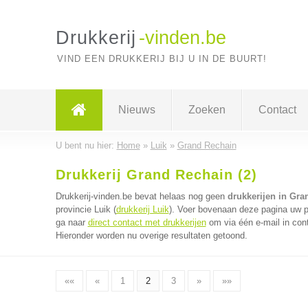
Drukkerij
-vinden.be
VIND EEN DRUKKERIJ BIJ U IN DE BUURT!
Nieuws
Zoeken
Contact
U bent nu hier:
Home
»
Luik
»
Grand Rechain
Drukkerij Grand Rechain (2)
Drukkerij-vinden.be bevat helaas nog geen
drukkerijen in Gra
provincie Luik (
drukkerij Luik
). Voer bovenaan deze pagina uw po
ga naar
direct contact met drukkerijen
om via één e-mail in cont
Hieronder worden nu overige resultaten getoond.
««
«
1
2
3
»
»»