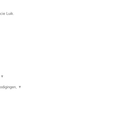
cie Luik.
?
▼
nodigingen,
▼