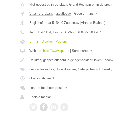
Niet gevestigd in de plaats Grand Rechain en in de provin
Vlaams-Brabant
»
Zoutleeuw
|
Google maps
▼
Begijnhofstraat 5
,
3440
Zoutleeuw
(
Vlaams-Brabant
)
Tel:
011781154
, Fax:
-
, BTW-nr:
BE0729.208.287
E-mail › Drukkerij Peeters
Website:
http://www.dpz.be
|
Screenshot
▼
Drukkerij gespecialiseerd in gelegenheidsdrukwerk: doop
Geboortekaartjes, Trouwkaarten, Gelegenheidsdrukwerk,
Openingstijden
▼
Laatste facebook posts
▼
Sociale media: