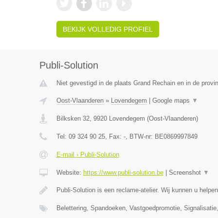
BEKIJK VOLLEDIG PROFIEL
Publi-Solution
Niet gevestigd in de plaats Grand Rechain en in de provin
Oost-Vlaanderen
»
Lovendegem
|
Google maps
▼
Bilksken 32
,
9920
Lovendegem
(
Oost-Vlaanderen
)
Tel:
09 324 90 25
, Fax:
-
, BTW-nr:
BE0869997849
E-mail › Publi-Solution
Website:
https://www.publi-solution.be
|
Screenshot
▼
Publi-Solution is een reclame-atelier. Wij kunnen u helpen
Belettering, Spandoeken, Vastgoedpromotie, Signalisatie