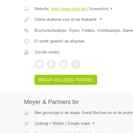
Website:
https://www.druki.be
|
Screenshot
▼
Online drukkerij voor al uw drukwerk.
▼
Brochures/boekjes, Flyers, Folders, Visitekaartjes, Ban
Er wordt gewerkt op afspraak.
Sociale media:
BEKIJK VOLLEDIG PROFIEL
Meyer & Partners bv
Niet gevestigd in de plaats Grand Rechain en in de provin
Limburg
»
Wellen
|
Google maps
▼