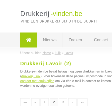
Drukkerij
-vinden.be
VIND EEN DRUKKERIJ BIJ U IN DE BUURT!
Nieuws
Zoeken
Contact
U bent nu hier:
Home
»
Luik
»
Lavoir
Drukkerij Lavoir (2)
Drukkerij-vinden.be bevat helaas nog geen
drukkerijen in Lavo
(
drukkerij Luik
). Voer bovenaan deze pagina uw postcode in voor
contact met drukkerijen
om via één e-mail in contact te komen m
worden nu overige resultaten getoond.
««
«
1
2
3
»
»»