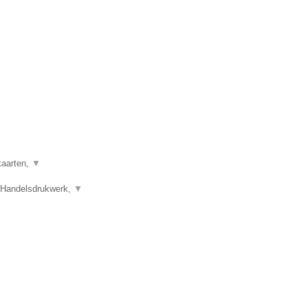
kaarten,
▼
 Handelsdrukwerk,
▼