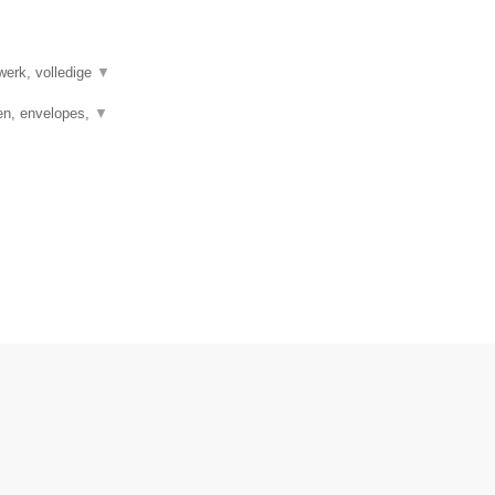
werk, volledige
▼
en, envelopes,
▼