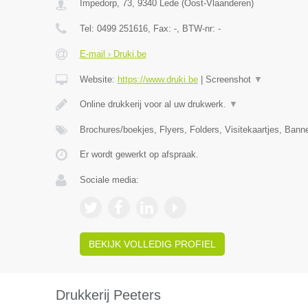
Impedorp, 73
,
9340
Lede
(
Oost-Vlaanderen
)
Tel:
0499 251616
, Fax:
-
, BTW-nr:
-
E-mail › Druki.be
Website:
https://www.druki.be
|
Screenshot
▼
Online drukkerij voor al uw drukwerk.
▼
Brochures/boekjes, Flyers, Folders, Visitekaartjes, Ban
Er wordt gewerkt op afspraak.
Sociale media:
BEKIJK VOLLEDIG PROFIEL
Drukkerij Peeters