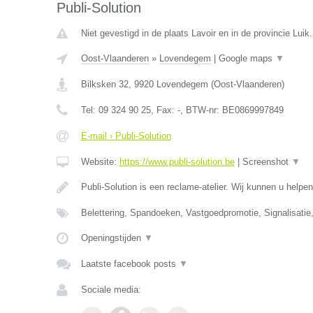
Publi-Solution
Niet gevestigd in de plaats Lavoir en in de provincie Luik.
Oost-Vlaanderen
»
Lovendegem
|
Google maps
▼
Bilksken 32
,
9920
Lovendegem
(
Oost-Vlaanderen
)
Tel:
09 324 90 25
, Fax:
-
, BTW-nr:
BE0869997849
E-mail › Publi-Solution
Website:
https://www.publi-solution.be
|
Screenshot
▼
Publi-Solution is een reclame-atelier. Wij kunnen u helpen
Belettering, Spandoeken, Vastgoedpromotie, Signalisatie
Openingstijden
▼
Laatste facebook posts
▼
Sociale media: