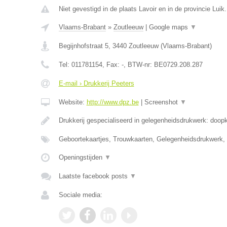
Niet gevestigd in de plaats Lavoir en in de provincie Luik.
Vlaams-Brabant
»
Zoutleeuw
|
Google maps
▼
Begijnhofstraat 5
,
3440
Zoutleeuw
(
Vlaams-Brabant
)
Tel:
011781154
, Fax:
-
, BTW-nr:
BE0729.208.287
E-mail › Drukkerij Peeters
Website:
http://www.dpz.be
|
Screenshot
▼
Drukkerij gespecialiseerd in gelegenheidsdrukwerk: doop
Geboortekaartjes, Trouwkaarten, Gelegenheidsdrukwerk,
Openingstijden
▼
Laatste facebook posts
▼
Sociale media: