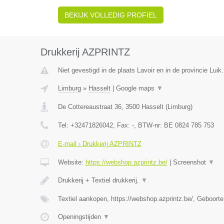
BEKIJK VOLLEDIG PROFIEL
Drukkerij AZPRINTZ
Niet gevestigd in de plaats Lavoir en in de provincie Luik.
Limburg
»
Hasselt
|
Google maps
▼
De Cottereaustraat 36
,
3500
Hasselt
(
Limburg
)
Tel:
+32471826042
, Fax:
-
, BTW-nr:
BE 0824 785 753
E-mail › Drukkerij AZPRINTZ
Website:
https://webshop.azprintz.be/
|
Screenshot
▼
Drukkerij + Textiel drukkerij.
▼
Textiel aankopen, https://webshop.azprintz.be/, Geboorte
Openingstijden
▼