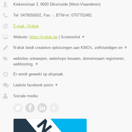
Kiekenstraat 3
,
8600
Diksmuide
(
West-Vlaanderen
)
Tel:
0478556502
, Fax:
-
, BTW-nr:
0707752481
E-mail › N-druk
Website:
https://n-druk.be
|
Screenshot
▼
N-druk biedt creatieve oplossingen aan KMO's, zelfstandigen en
▼
websites ontwerpen, webshops bouwen, domeinnaam registreren,
webhosting,
▼
Er wordt gewerkt op afspraak.
Laatste facebook posts
▼
Sociale media: