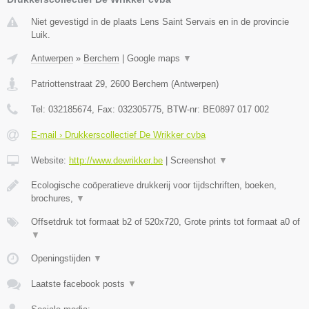
Niet gevestigd in de plaats Lens Saint Servais en in de provincie
Luik.
Antwerpen
»
Berchem
|
Google maps
▼
Patriottenstraat 29
,
2600
Berchem
(
Antwerpen
)
Tel:
032185674
, Fax:
032305775
, BTW-nr:
BE0897 017 002
E-mail › Drukkerscollectief De Wrikker cvba
Website:
http://www.dewrikker.be
|
Screenshot
▼
Ecologische coöperatieve drukkerij voor tijdschriften, boeken,
brochures,
▼
Offsetdruk tot formaat b2 of 520x720, Grote prints tot formaat a0 of
▼
Openingstijden
▼
Laatste facebook posts
▼