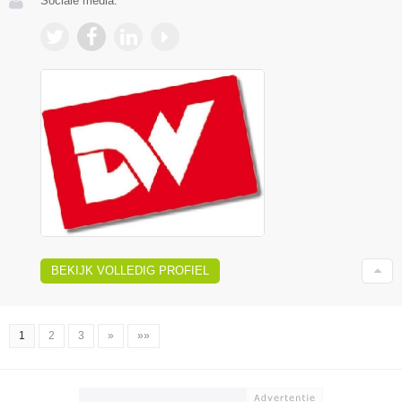
Sociale media:
BEKIJK VOLLEDIG PROFIEL
1
2
3
»
»»