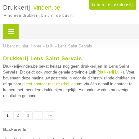
Ik heb een
drukkerij
Drukkerij
-vinden.be
Vind een drukkerij bij u in de buurt!
U bent nu hier:
Home
»
Luik
»
Lens Saint Servais
Drukkerij Lens Saint Servais
Drukkerij-vinden.be bevat helaas nog geen
drukkerijen in Lens Saint
Servais
. Dit geldt ook voor de gehele provincie Luik (
drukkerij Luik
). Voer
bovenaan deze pagina uw postcode in voor de dichtstbijzijnde drukkerijen
of ga naar
direct contact met drukkerijen
om via één e-mail in contact te
komen met meerdere drukkerijen tegelijk. Hieronder worden nu overige
resultaten getoond.
1
2
3
»
»»
Baskerville