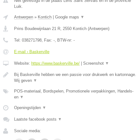
Niet gevestigd in de plaats Lens Saint Servais en in de provincie
Luik.
Antwerpen
»
Kontich
|
Google maps
▼
Prins Boudewijnlaan 21 R
,
2550
Kontich
(
Antwerpen
)
Tel:
038271798
, Fax:
-
, BTW-nr:
-
E-mail › Baskerville
Website:
https://www.baskerville.be/
|
Screenshot
▼
Bij Baskerville hebben we een passie voor drukwerk en kartonnage.
Wij geven
▼
POS-materiaal, Bordspelen, Promotionele verpakkingen, Handels-
en
▼
Openingstijden
▼
Laatste facebook posts
▼
Sociale media: