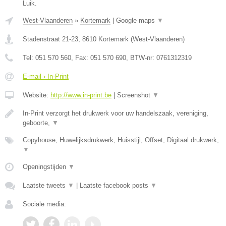
Luik.
West-Vlaanderen
»
Kortemark
|
Google maps
▼
Stadenstraat 21-23
,
8610
Kortemark
(
West-Vlaanderen
)
Tel:
051 570 560
, Fax:
051 570 690
, BTW-nr:
0761312319
E-mail › In-Print
Website:
http://www.in-print.be
|
Screenshot
▼
In-Print verzorgt het drukwerk voor uw handelszaak, vereniging,
geboorte,
▼
Copyhouse, Huwelijksdrukwerk, Huisstijl, Offset, Digitaal drukwerk,
▼
Openingstijden
▼
Laatste tweets
▼
|
Laatste facebook posts
▼
Sociale media: