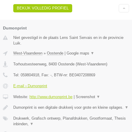
BEKIJK VOLLEDIG PROFIEL
Dumonprint
Niet gevestigd in de plaats Lens Saint Servais en in de provincie
Luik.
West-Vlaanderen
»
Oostende
|
Google maps
▼
Torhoutsesteenweg
,
8400
Oostende
(
West-Vlaanderen
)
Tel:
059804918
, Fax:
-
, BTW-nr:
BE0407208869
E-mail › Dumonprint
Website:
http://www.dumonprint.be
|
Screenshot
▼
Dumonprint is een digitale drukkerij voor grote en kleine oplages.
▼
Drukwerk, Grafisch ontwerp, Planafdrukken, Grootformaat, Thesis
inbinden,
▼