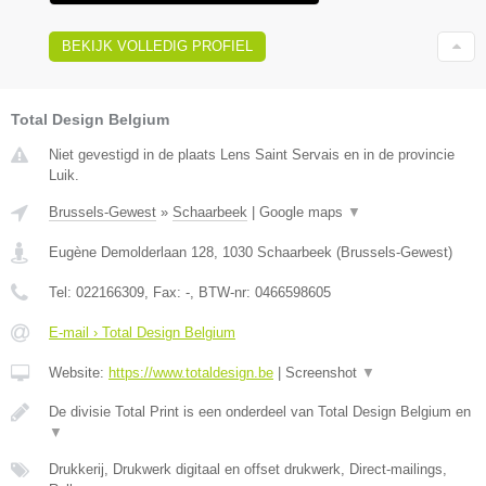
BEKIJK VOLLEDIG PROFIEL
Total Design Belgium
Niet gevestigd in de plaats Lens Saint Servais en in de provincie
Luik.
Brussels-Gewest
»
Schaarbeek
|
Google maps
▼
Eugène Demolderlaan 128
,
1030
Schaarbeek
(
Brussels-Gewest
)
Tel:
022166309
, Fax:
-
, BTW-nr:
0466598605
E-mail › Total Design Belgium
Website:
https://www.totaldesign.be
|
Screenshot
▼
De divisie Total Print is een onderdeel van Total Design Belgium en
▼
Drukkerij, Drukwerk digitaal en offset drukwerk, Direct-mailings,