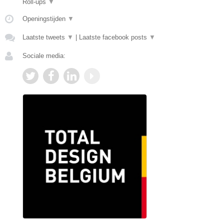
Roll-ups
▼
Openingstijden
▼
Laatste tweets
▼
|
Laatste facebook posts
▼
Sociale media: