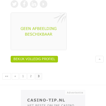
BEKIJK VOLLEDIG PROFIEL
««
«
1
2
3