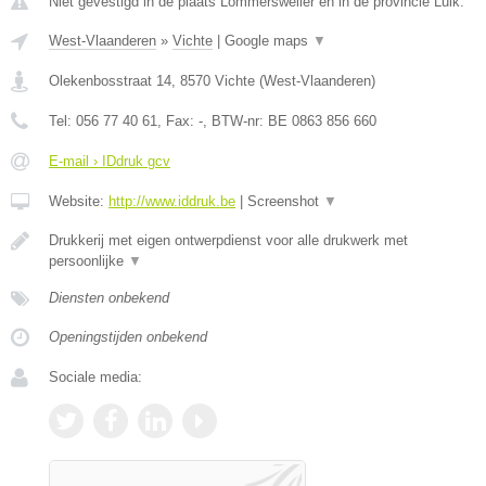
Niet gevestigd in de plaats Lommersweiler en in de provincie Luik.
West-Vlaanderen
»
Vichte
|
Google maps
▼
Olekenbosstraat 14
,
8570
Vichte
(
West-Vlaanderen
)
Tel:
056 77 40 61
, Fax:
-
, BTW-nr:
BE 0863 856 660
E-mail › IDdruk gcv
Website:
http://www.iddruk.be
|
Screenshot
▼
Drukkerij met eigen ontwerpdienst voor alle drukwerk met
persoonlijke
▼
Diensten onbekend
Openingstijden onbekend
Sociale media: