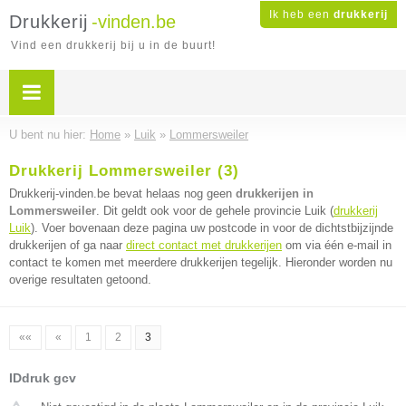
Ik heb een
drukkerij
Drukkerij
-vinden.be
Vind een drukkerij bij u in de buurt!
U bent nu hier:
Home
»
Luik
»
Lommersweiler
Drukkerij Lommersweiler (3)
Drukkerij-vinden.be bevat helaas nog geen
drukkerijen in
Lommersweiler
. Dit geldt ook voor de gehele provincie Luik (
drukkerij
Luik
). Voer bovenaan deze pagina uw postcode in voor de dichtstbijzijnde
drukkerijen of ga naar
direct contact met drukkerijen
om via één e-mail in
contact te komen met meerdere drukkerijen tegelijk. Hieronder worden nu
overige resultaten getoond.
««
«
1
2
3
IDdruk gcv