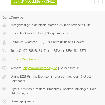
BEKIJK VOLLEDIG PROFIEL
DenaCopy.be
Niet gevestigd in de plaats Marchin en in de provincie Luik.
Brussels-Gewest
»
Jette
|
Google maps
▼
Carton de Wiartlaan 152
,
1090
Jette
(
Brussels-Gewest
)
Tel:
+32 (0)2 588 68 88
, Fax:
-
, BTW-nr:
BE0446415576
E-mail › DenaCopy.be
Website:
https://www.denacopy.be
|
Screenshot
▼
Online B2B Printing Diensten in Brussel, met Klein & Groot
Formaat
▼
Flyers, Affiches / Posters, Brochures, Boeken, Bindingen, Foto-
afdrukken,
▼
Openingstijden
▼