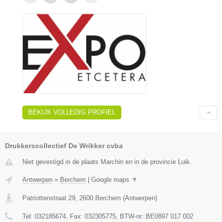
BEKIJK VOLLEDIG PROFIEL
Drukkerscollectief De Wrikker cvba
Niet gevestigd in de plaats Marchin en in de provincie Luik.
Antwerpen
»
Berchem
|
Google maps
▼
Patriottenstraat 29
,
2600
Berchem
(
Antwerpen
)
Tel:
032185674
, Fax:
032305775
, BTW-nr:
BE0897 017 002