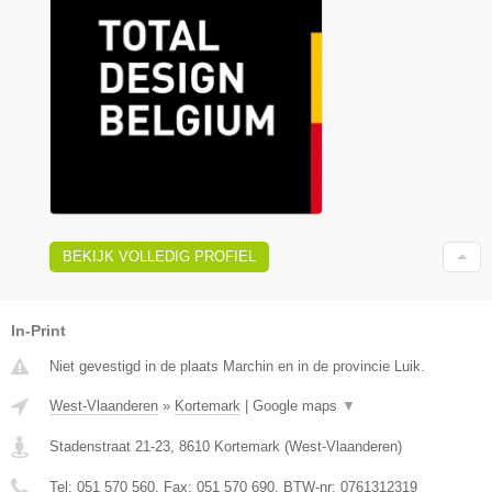
BEKIJK VOLLEDIG PROFIEL
In-Print
Niet gevestigd in de plaats Marchin en in de provincie Luik.
West-Vlaanderen
»
Kortemark
|
Google maps
▼
Stadenstraat 21-23
,
8610
Kortemark
(
West-Vlaanderen
)
Tel:
051 570 560
, Fax:
051 570 690
, BTW-nr:
0761312319