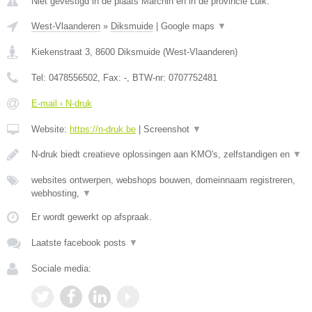
Niet gevestigd in de plaats Marchin en in de provincie Luik.
West-Vlaanderen
»
Diksmuide
|
Google maps
▼
Kiekenstraat 3
,
8600
Diksmuide
(
West-Vlaanderen
)
Tel:
0478556502
, Fax:
-
, BTW-nr:
0707752481
E-mail › N-druk
Website:
https://n-druk.be
|
Screenshot
▼
N-druk biedt creatieve oplossingen aan KMO's, zelfstandigen en
▼
websites ontwerpen, webshops bouwen, domeinnaam registreren,
webhosting,
▼
Er wordt gewerkt op afspraak.
Laatste facebook posts
▼
Sociale media: