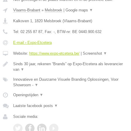
Vlaams-Brabant
»
Melsbroek
|
Google maps
▼
Kalkoven 1
,
1820
Melsbroek
(
Vlaams-Brabant
)
Tel:
02 255 87 87
, Fax:
-
, BTW-nr:
BE 0440.900.632
E-mail › Expo-Etcetera
Website:
https://www.expo-etcetera.be/
|
Screenshot
▼
Sinds 30 jaar, rekenen “Brands” op Expo-Etcetera als leverancier
van
▼
Innovatieve en Duurzame Visuele Branding Oplossingen, Voor
Showroom -
▼
Openingstijden
▼
Laatste facebook posts
▼
Sociale media: