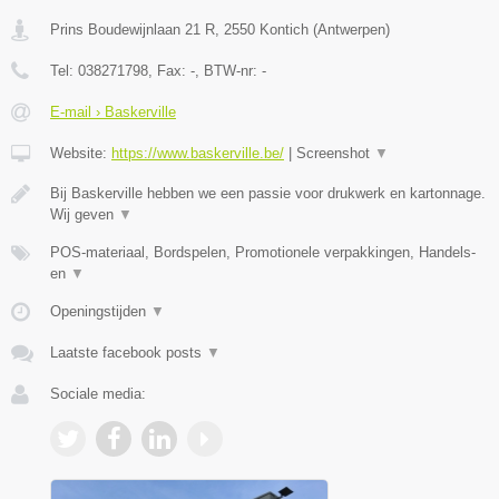
Prins Boudewijnlaan 21 R
,
2550
Kontich
(
Antwerpen
)
Tel:
038271798
, Fax:
-
, BTW-nr:
-
E-mail › Baskerville
Website:
https://www.baskerville.be/
|
Screenshot
▼
Bij Baskerville hebben we een passie voor drukwerk en kartonnage.
Wij geven
▼
POS-materiaal, Bordspelen, Promotionele verpakkingen, Handels-
en
▼
Openingstijden
▼
Laatste facebook posts
▼
Sociale media: