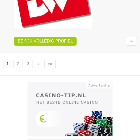
BEKIJK VOLLEDIG PROFIEL
1
2
3
»
»»