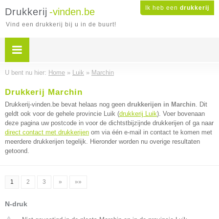
Ik heb een
drukkerij
Drukkerij
-vinden.be
Vind een drukkerij bij u in de buurt!
U bent nu hier:
Home
»
Luik
»
Marchin
Drukkerij Marchin
Drukkerij-vinden.be bevat helaas nog geen
drukkerijen in Marchin
. Dit
geldt ook voor de gehele provincie Luik (
drukkerij Luik
). Voer bovenaan
deze pagina uw postcode in voor de dichtstbijzijnde drukkerijen of ga naar
direct contact met drukkerijen
om via één e-mail in contact te komen met
meerdere drukkerijen tegelijk. Hieronder worden nu overige resultaten
getoond.
1
2
3
»
»»
N-druk