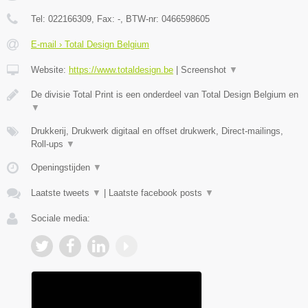
Tel:
022166309
, Fax:
-
, BTW-nr:
0466598605
E-mail › Total Design Belgium
Website:
https://www.totaldesign.be
|
Screenshot
▼
De divisie Total Print is een onderdeel van Total Design Belgium en
▼
Drukkerij, Drukwerk digitaal en offset drukwerk, Direct-mailings,
Roll-ups
▼
Openingstijden
▼
Laatste tweets
▼
|
Laatste facebook posts
▼
Sociale media: