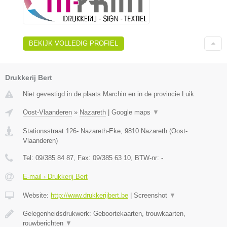
BEKIJK VOLLEDIG PROFIEL
Drukkerij Bert
Niet gevestigd in de plaats Marchin en in de provincie Luik.
Oost-Vlaanderen
»
Nazareth
|
Google maps
▼
Stationsstraat 126- Nazareth-Eke
,
9810
Nazareth
(
Oost-
Vlaanderen
)
Tel:
09/385 84 87
, Fax:
09/385 63 10
, BTW-nr:
-
E-mail › Drukkerij Bert
Website:
http://www.drukkerijbert.be
|
Screenshot
▼
Gelegenheidsdrukwerk: Geboortekaarten, trouwkaarten,
rouwberichten
▼