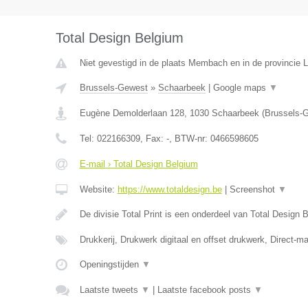
Total Design Belgium
Niet gevestigd in de plaats Membach en in de provincie L
Brussels-Gewest
»
Schaarbeek
|
Google maps
▼
Eugène Demolderlaan 128
,
1030
Schaarbeek
(
Brussels-
Tel:
022166309
, Fax:
-
, BTW-nr:
0466598605
E-mail › Total Design Belgium
Website:
https://www.totaldesign.be
|
Screenshot
▼
De divisie Total Print is een onderdeel van Total Design
Drukkerij, Drukwerk digitaal en offset drukwerk, Direct-ma
Openingstijden
▼
Laatste tweets
▼
|
Laatste facebook posts
▼