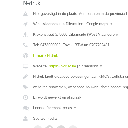
N-druk
Niet gevestigd in de plaats Membach en in de provincie L
West-Vlaanderen
»
Diksmuide
|
Google maps
▼
Kiekenstraat 3
,
8600
Diksmuide
(
West-Vlaanderen
)
Tel:
0478556502
, Fax:
-
, BTW-nr:
0707752481
E-mail › N-druk
Website:
https://n-druk.be
|
Screenshot
▼
N-druk biedt creatieve oplossingen aan KMO's, zelfstan
websites ontwerpen, webshops bouwen, domeinnaam regi
Er wordt gewerkt op afspraak.
Laatste facebook posts
▼
Sociale media: