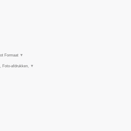
oot Formaat
▼
n, Foto-afdrukken,
▼