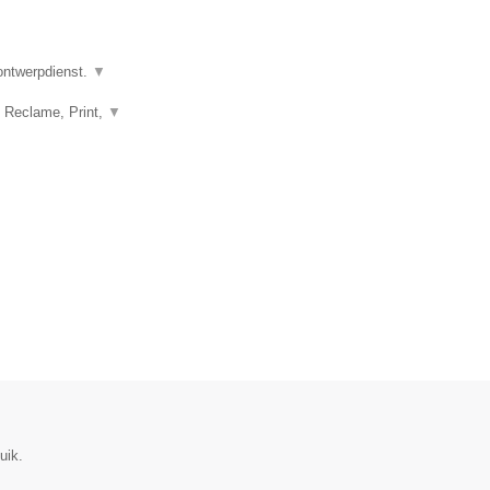
 ontwerpdienst.
▼
, Reclame, Print,
▼
uik.