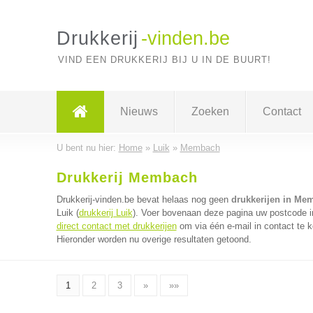
Drukkerij
-vinden.be
VIND EEN DRUKKERIJ BIJ U IN DE BUURT!
Nieuws
Zoeken
Contact
U bent nu hier:
Home
»
Luik
»
Membach
Drukkerij Membach
Drukkerij-vinden.be bevat helaas nog geen
drukkerijen in Me
Luik (
drukkerij Luik
). Voer bovenaan deze pagina uw postcode in 
direct contact met drukkerijen
om via één e-mail in contact te k
Hieronder worden nu overige resultaten getoond.
1
2
3
»
»»