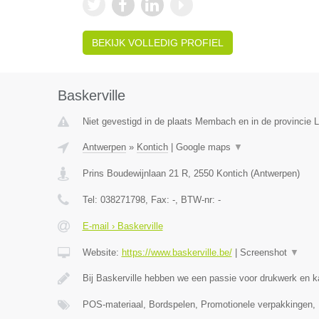
BEKIJK VOLLEDIG PROFIEL
Baskerville
Niet gevestigd in de plaats Membach en in de provincie L
Antwerpen
»
Kontich
|
Google maps
▼
Prins Boudewijnlaan 21 R
,
2550
Kontich
(
Antwerpen
)
Tel:
038271798
, Fax:
-
, BTW-nr:
-
E-mail › Baskerville
Website:
https://www.baskerville.be/
|
Screenshot
▼
Bij Baskerville hebben we een passie voor drukwerk en 
POS-materiaal, Bordspelen, Promotionele verpakkingen,