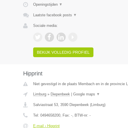
Openingstijden
▼
Laatste facebook posts
▼
Sociale media:
BEKIJK VOLLEDIG PROFIEL
Hipprint
Niet gevestigd in de plaats Membach en in de provincie L
Limburg
»
Diepenbeek
|
Google maps
▼
Salviastraat 53
,
3590
Diepenbeek
(
Limburg
)
Tel:
0494658200
, Fax:
-
, BTW-nr:
-
E-mail › Hipprint