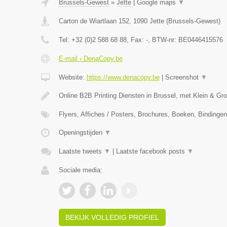
Brussels-Gewest
»
Jette
|
Google maps
▼
Carton de Wiartlaan 152
,
1090
Jette
(
Brussels-Gewest
)
Tel:
+32 (0)2 588 68 88
, Fax:
-
, BTW-nr:
BE0446415576
E-mail › DenaCopy.be
Website:
https://www.denacopy.be
|
Screenshot
▼
Online B2B Printing Diensten in Brussel, met Klein & Gr
Flyers, Affiches / Posters, Brochures, Boeken, Bindinge
Openingstijden
▼
Laatste tweets
▼
|
Laatste facebook posts
▼
Sociale media:
BEKIJK VOLLEDIG PROFIEL