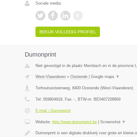
Sociale media:
BEKIJK VOLLEDIG PROFIEL
Dumonprint
Niet gevestigd in de plaats Membach en in de provincie L
West-Vlaanderen
»
Oostende
|
Google maps
▼
Torhoutsesteenweg
,
8400
Oostende
(
West-Vlaanderen
)
Tel:
059804918
, Fax:
-
, BTW-nr:
BE0407208869
E-mail › Dumonprint
Website:
http://www.dumonprint.be
|
Screenshot
▼
Dumonprint is een digitale drukkerij voor grote en kleine 