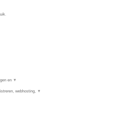
uik.
digen en
▼
streren, webhosting,
▼