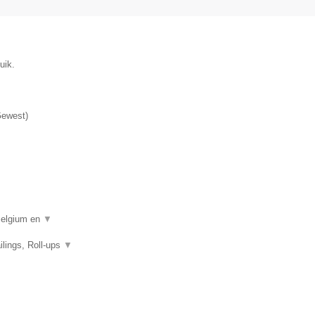
uik.
Gewest
)
 Belgium en
▼
ilings, Roll-ups
▼