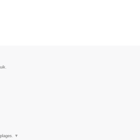
uik.
oplages.
▼