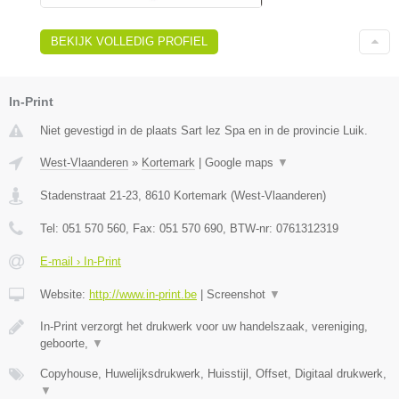
BEKIJK VOLLEDIG PROFIEL
In-Print
Niet gevestigd in de plaats Sart lez Spa en in de provincie Luik.
West-Vlaanderen
»
Kortemark
|
Google maps
▼
Stadenstraat 21-23
,
8610
Kortemark
(
West-Vlaanderen
)
Tel:
051 570 560
, Fax:
051 570 690
, BTW-nr:
0761312319
E-mail › In-Print
Website:
http://www.in-print.be
|
Screenshot
▼
In-Print verzorgt het drukwerk voor uw handelszaak, vereniging,
geboorte,
▼
Copyhouse, Huwelijksdrukwerk, Huisstijl, Offset, Digitaal drukwerk,
▼