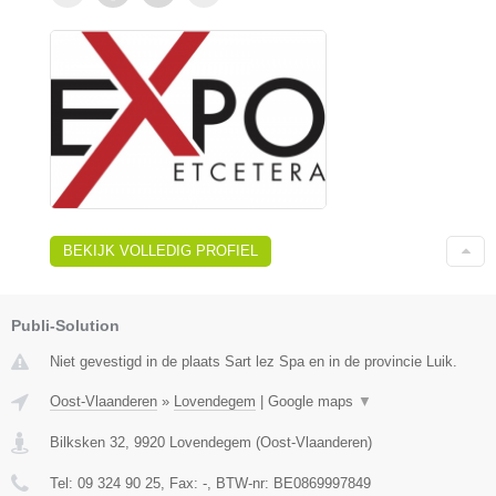
BEKIJK VOLLEDIG PROFIEL
Publi-Solution
Niet gevestigd in de plaats Sart lez Spa en in de provincie Luik.
Oost-Vlaanderen
»
Lovendegem
|
Google maps
▼
Bilksken 32
,
9920
Lovendegem
(
Oost-Vlaanderen
)
Tel:
09 324 90 25
, Fax:
-
, BTW-nr:
BE0869997849