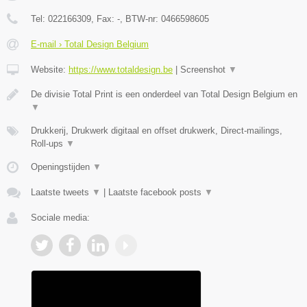
Tel:
022166309
, Fax:
-
, BTW-nr:
0466598605
E-mail › Total Design Belgium
Website:
https://www.totaldesign.be
|
Screenshot
▼
De divisie Total Print is een onderdeel van Total Design Belgium en
▼
Drukkerij, Drukwerk digitaal en offset drukwerk, Direct-mailings,
Roll-ups
▼
Openingstijden
▼
Laatste tweets
▼
|
Laatste facebook posts
▼
Sociale media: