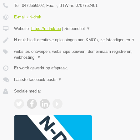
Tel:
0478556502
, Fax:
-
, BTW-nr:
0707752481
E-mail › N-druk
Website:
https://n-druk.be
|
Screenshot
▼
N-druk biedt creatieve oplossingen aan KMO's, zelfstandigen en
▼
websites ontwerpen, webshops bouwen, domeinnaam registreren,
webhosting,
▼
Er wordt gewerkt op afspraak.
Laatste facebook posts
▼
Sociale media: