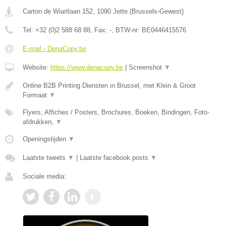
Carton de Wiartlaan 152
,
1090
Jette
(
Brussels-Gewest
)
Tel:
+32 (0)2 588 68 88
, Fax:
-
, BTW-nr:
BE0446415576
E-mail › DenaCopy.be
Website:
https://www.denacopy.be
|
Screenshot
▼
Online B2B Printing Diensten in Brussel, met Klein & Groot
Formaat
▼
Flyers, Affiches / Posters, Brochures, Boeken, Bindingen, Foto-
afdrukken,
▼
Openingstijden
▼
Laatste tweets
▼
|
Laatste facebook posts
▼
Sociale media: