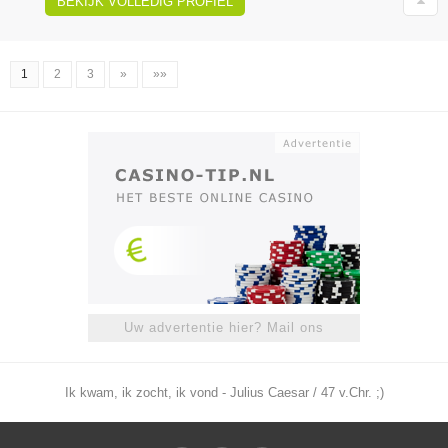
BEKIJK VOLLEDIG PROFIEL
1
2
3
»
»»
Uw advertentie hier? Mail ons
Ik kwam, ik zocht, ik vond - Julius Caesar / 47 v.Chr. ;)