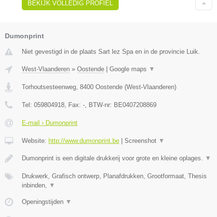
BEKIJK VOLLEDIG PROFIEL
Dumonprint
Niet gevestigd in de plaats Sart lez Spa en in de provincie Luik.
West-Vlaanderen
»
Oostende
|
Google maps
▼
Torhoutsesteenweg
,
8400
Oostende
(
West-Vlaanderen
)
Tel:
059804918
, Fax:
-
, BTW-nr:
BE0407208869
E-mail › Dumonprint
Website:
http://www.dumonprint.be
|
Screenshot
▼
Dumonprint is een digitale drukkerij voor grote en kleine oplages.
▼
Drukwerk, Grafisch ontwerp, Planafdrukken, Grootformaat, Thesis
inbinden,
▼
Openingstijden
▼