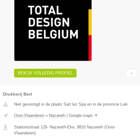
BEKIJK VOLLEDIG PROFIEL
Drukkerij Bert
Niet gevestigd in de plaats Sart lez Spa en in de provincie Luik.
Oost-Vlaanderen
»
Nazareth
|
Google maps
▼
Stationsstraat 126- Nazareth-Eke
,
9810
Nazareth
(
Oost-
Vlaanderen
)