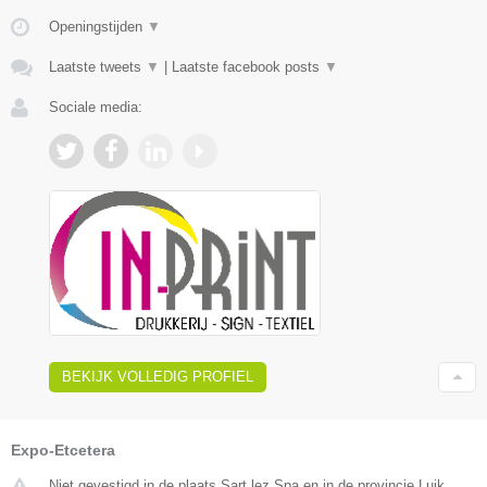
Openingstijden
▼
Laatste tweets
▼
|
Laatste facebook posts
▼
Sociale media:
BEKIJK VOLLEDIG PROFIEL
Expo-Etcetera
Niet gevestigd in de plaats Sart lez Spa en in de provincie Luik.