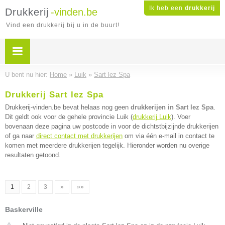
Ik heb een
drukkerij
Drukkerij
-vinden.be
Vind een drukkerij bij u in de buurt!
U bent nu hier:
Home
»
Luik
»
Sart lez Spa
Drukkerij Sart lez Spa
Drukkerij-vinden.be bevat helaas nog geen
drukkerijen in Sart lez Spa
.
Dit geldt ook voor de gehele provincie Luik (
drukkerij Luik
). Voer
bovenaan deze pagina uw postcode in voor de dichtstbijzijnde drukkerijen
of ga naar
direct contact met drukkerijen
om via één e-mail in contact te
komen met meerdere drukkerijen tegelijk. Hieronder worden nu overige
resultaten getoond.
1
2
3
»
»»
Baskerville