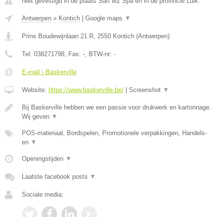
Niet gevestigd in de plaats Sart lez Spa en in de provincie Luik.
Antwerpen
»
Kontich
|
Google maps
▼
Prins Boudewijnlaan 21 R
,
2550
Kontich
(
Antwerpen
)
Tel:
038271798
, Fax:
-
, BTW-nr:
-
E-mail › Baskerville
Website:
https://www.baskerville.be/
|
Screenshot
▼
Bij Baskerville hebben we een passie voor drukwerk en kartonnage.
Wij geven
▼
POS-materiaal, Bordspelen, Promotionele verpakkingen, Handels-
en
▼
Openingstijden
▼
Laatste facebook posts
▼
Sociale media: