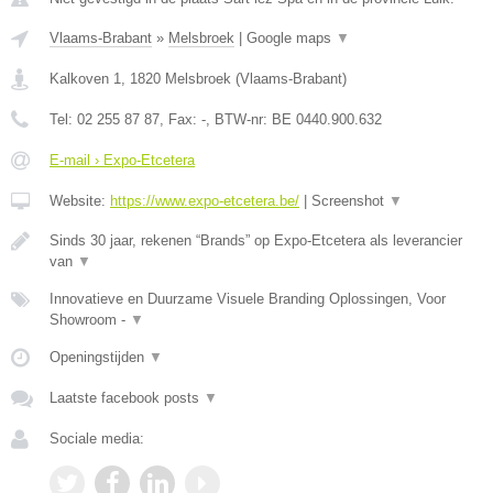
Vlaams-Brabant
»
Melsbroek
|
Google maps
▼
Kalkoven 1
,
1820
Melsbroek
(
Vlaams-Brabant
)
Tel:
02 255 87 87
, Fax:
-
, BTW-nr:
BE 0440.900.632
E-mail › Expo-Etcetera
Website:
https://www.expo-etcetera.be/
|
Screenshot
▼
Sinds 30 jaar, rekenen “Brands” op Expo-Etcetera als leverancier
van
▼
Innovatieve en Duurzame Visuele Branding Oplossingen, Voor
Showroom -
▼
Openingstijden
▼
Laatste facebook posts
▼
Sociale media: