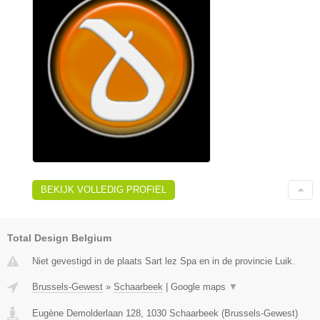
BEKIJK VOLLEDIG PROFIEL
Total Design Belgium
Niet gevestigd in de plaats Sart lez Spa en in de provincie Luik.
Brussels-Gewest
»
Schaarbeek
|
Google maps
▼
Eugène Demolderlaan 128
,
1030
Schaarbeek
(
Brussels-Gewest
)