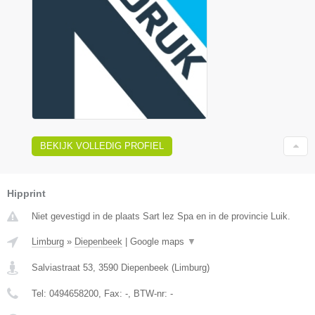
BEKIJK VOLLEDIG PROFIEL
Hipprint
Niet gevestigd in de plaats Sart lez Spa en in de provincie Luik.
Limburg
»
Diepenbeek
|
Google maps
▼
Salviastraat 53
,
3590
Diepenbeek
(
Limburg
)
Tel:
0494658200
, Fax:
-
, BTW-nr:
-